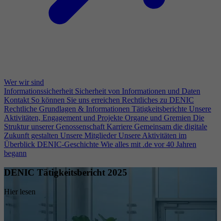
Wer wir sind
Informationssicherheit
Sicherheit von Informationen und Daten
Kontakt
So können Sie uns erreichen
Rechtliches zu DENIC
Rechtliche Grundlagen & Informationen
Tätigkeitsberichte
Unsere
Aktivitäten, Engagement und Projekte
Organe und Gremien
Die
Struktur unserer Genossenschaft
Karriere
Gemeinsam die digitale
Zukunft gestalten
Unsere Mitglieder
Unsere Aktivitäten im
Überblick
DENIC-Geschichte
Wie alles mit .de vor 40 Jahren
begann
DENIC Tätigkeitsbericht 2025
Hier lesen