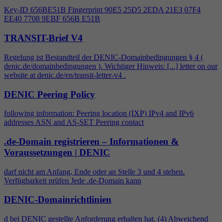
Key-ID 656BE51B Fingerprint 90E5 25D5 2EDA 21E3 07F
4
EE40 7708 9EBF 656B E51B
TRANSIT-Brief V4
Regelung ist Bestandteil der DENIC-Domainbedingungen §
4
(
denic.de/domainbedingungen ). Wichtiger Hinweis: [...] letter on our
website at denic.de/en/transit-letter-v
4
.
DENIC Peering Policy
following information: Peering location (IXP) IPv
4
and IPv6
addresses ASN and AS-SET Peering contact
.de-Domain registrieren – Informationen &
Voraussetzungen | DENIC
darf nicht am Anfang, Ende oder an Stelle 3 und
4
stehen.
Verfügbarkeit prüfen Jede .de-Domain kann
DENIC-Domainrichtlinien
d bei DENIC gestellte Anforderung erhalten hat. (
4
) Abweichend