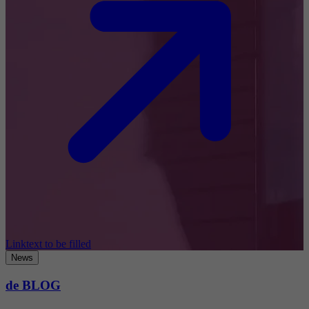
Linktext to be filled
News
de BLOG