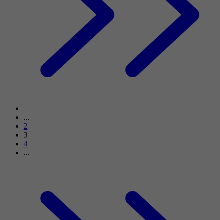
...
2
3
4
...