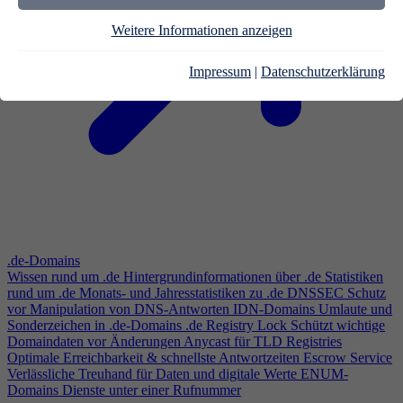
Weitere Informationen anzeigen
Impressum
|
Datenschutzerklärung
.de-Domains
Wissen rund um .de
Hintergrundinformationen über .de
Statistiken
rund um .de
Monats- und Jahresstatistiken zu .de
DNSSEC
Schutz
vor Manipulation von DNS-Antworten
IDN-Domains
Umlaute und
Sonderzeichen in .de-Domains
.de Registry Lock
Schützt wichtige
Domaindaten vor Änderungen
Anycast für TLD Registries
Optimale Erreichbarkeit & schnellste Antwortzeiten
Escrow Service
Verlässliche Treuhand für Daten und digitale Werte
ENUM-
Domains
Dienste unter einer Rufnummer