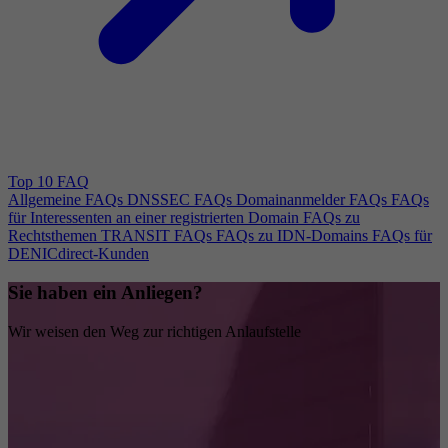
Top 10 FAQ
Allgemeine FAQs
DNSSEC FAQs
Domainanmelder FAQs
FAQs
für Interessenten an einer registrierten Domain
FAQs zu
Rechtsthemen
TRANSIT FAQs
FAQs zu IDN-Domains
FAQs für
DENICdirect-Kunden
Sie haben ein Anliegen?
Wir weisen den Weg zur richtigen Anlaufstelle