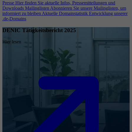
Presse
Hier finden Sie aktuelle Infos, Pressemitteilungen und
Downloads
Mailinglisten
Abonnieren Sie unsere Mailinglisten, um
informiert zu bleiben
Aktuelle Domainstatistik
Entwicklung unserer
.de-Domains
DENIC Tätigkeitsbericht 2025
Hier lesen