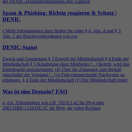
der DENIC-Domainbedingungen Ihre Zahlung
Spam & Phishing: Richtig reagieren & Schutz |
DENIC
e Mehr Informationen dazu finden Sie unter §
4
, Abs.
4
und § 3,
Abs. 2 der Beschwerdeordnung von eco
DENIC-Statut
Zweck und Gegenstand § 3 Erwerb der Mitgliedschaft §
4
Ende der
Mitgliedschaft § 5 Kündigung eines Mitgliedes [...] Beitritt, wird das
Eintrittsgeld zurückerstattet. (
4
) Über die Zulassung zum Beitritt
entscheidet der Vorstand [...] er Frist entsprechende Nachweise zu
erbringen. §
4
Ende der Mitgliedschaft (1) Die Mitgliedschaft endet
Was ist eine Domain?
FAQ
n, d.h. Ziffernfolgen wie z.B. 192.0.2.42 für IPv
4
oder
2001:DB8::1234:DE:1C für IPv6, die jeden Rechner