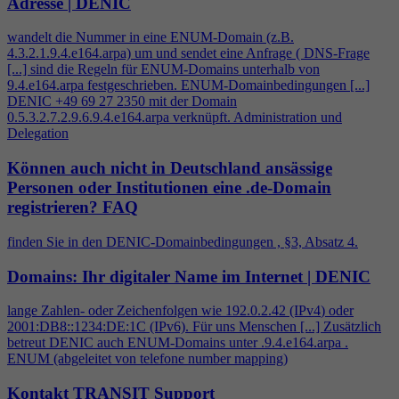
Adresse | DENIC
wandelt die Nummer in eine ENUM-Domain (z.B.
4
.3.2.1.9.
4
.e164.arpa) um und sendet eine Anfrage ( DNS-Frage
[...] sind die Regeln für ENUM-Domains unterhalb von
9.
4
.e164.arpa festgeschrieben. ENUM-Domainbedingungen [...]
DENIC +49 69 27 2350 mit der Domain
0.5.3.2.7.2.9.6.9.
4
.e164.arpa verknüpft. Administration und
Delegation
Können auch nicht in Deutschland ansässige
Personen oder Institutionen eine .de-Domain
registrieren?
FAQ
finden Sie in den DENIC-Domainbedingungen , §3, Absatz
4
.
Domains: Ihr digitaler Name im Internet | DENIC
lange Zahlen- oder Zeichenfolgen wie 192.0.2.42 (IPv
4
) oder
2001:DB8::1234:DE:1C (IPv6). Für uns Menschen [...] Zusätzlich
betreut DENIC auch ENUM-Domains unter .9.
4
.e164.arpa .
ENUM (abgeleitet von telefone number mapping)
Kontakt TRANSIT Support