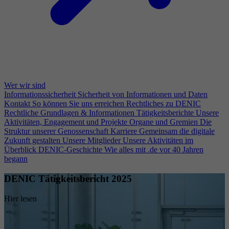
Wer wir sind
Informationssicherheit
Sicherheit von Informationen und Daten
Kontakt
So können Sie uns erreichen
Rechtliches zu DENIC
Rechtliche Grundlagen & Informationen
Tätigkeitsberichte
Unsere
Aktivitäten, Engagement und Projekte
Organe und Gremien
Die
Struktur unserer Genossenschaft
Karriere
Gemeinsam die digitale
Zukunft gestalten
Unsere Mitglieder
Unsere Aktivitäten im
Überblick
DENIC-Geschichte
Wie alles mit .de vor 40 Jahren
begann
DENIC Tätigkeitsbericht 2025
Hier lesen