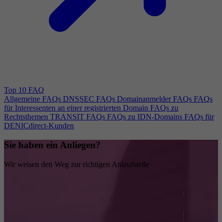
Top 10 FAQ
Allgemeine FAQs
DNSSEC FAQs
Domainanmelder FAQs
FAQs
für Interessenten an einer registrierten Domain
FAQs zu
Rechtsthemen
TRANSIT FAQs
FAQs zu IDN-Domains
FAQs für
DENICdirect-Kunden
Sie haben ein Anliegen?
Wir weisen den Weg zur richtigen Anlaufstelle