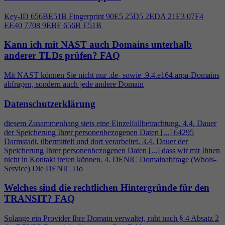
Key-ID 656BE51B Fingerprint 90E5 25D5 2EDA 21E3 07F
4
EE40 7708 9EBF 656B E51B
Kann ich mit NAST auch Domains unterhalb
anderer TLDs prüfen?
FAQ
Mit NAST können Sie nicht nur .de- sowie .9.
4
.e164.arpa-Domains
abfragen, sondern auch jede andere Domain
Datenschutzerklärung
diesem Zusammenhang stets eine Einzelfallbetrachtung.
4
.
4
. Dauer
der Speicherung Ihrer personenbezogenen Daten [...] 64295
Darmstadt, übermittelt und dort verarbeitet. 3.
4
. Dauer der
Speicherung Ihrer personenbezogenen Daten [...] dass wir mit Ihnen
nicht in Kontakt treten können.
4
. DENIC Domainabfrage (Whois-
Service) Die DENIC Do
Welches sind die rechtlichen Hintergründe für den
TRANSIT?
FAQ
Solange ein Provider Ihre Domain verwaltet, ruht nach §
4
Absatz 2