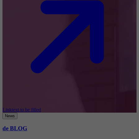
Linktext to be filled
News
de BLOG