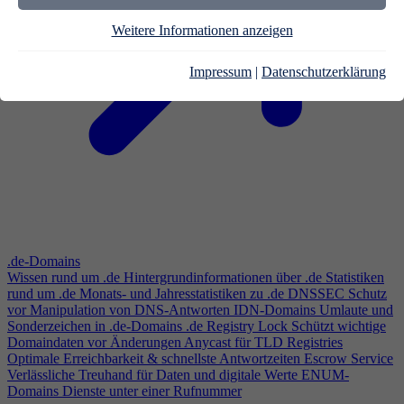
Weitere Informationen anzeigen
Impressum
|
Datenschutzerklärung
.de-Domains
Wissen rund um .de
Hintergrundinformationen über .de
Statistiken
rund um .de
Monats- und Jahresstatistiken zu .de
DNSSEC
Schutz
vor Manipulation von DNS-Antworten
IDN-Domains
Umlaute und
Sonderzeichen in .de-Domains
.de Registry Lock
Schützt wichtige
Domaindaten vor Änderungen
Anycast für TLD Registries
Optimale Erreichbarkeit & schnellste Antwortzeiten
Escrow Service
Verlässliche Treuhand für Daten und digitale Werte
ENUM-
Domains
Dienste unter einer Rufnummer