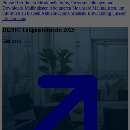
Presse
Hier finden Sie aktuelle Infos, Pressemitteilungen und
Downloads
Mailinglisten
Abonnieren Sie unsere Mailinglisten, um
informiert zu bleiben
Aktuelle Domainstatistik
Entwicklung unserer
.de-Domains
DENIC Tätigkeitsbericht 2025
Hier lesen