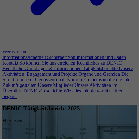
Wer wir sind
Informationssicherheit
Sicherheit von Informationen und Daten
Kontakt
So können Sie uns erreichen
Rechtliches zu DENIC
Rechtliche Grundlagen & Informationen
Tätigkeitsberichte
Unsere
Aktivitäten, Engagement und Projekte
Organe und Gremien
Die
Struktur unserer Genossenschaft
Karriere
Gemeinsam die digitale
Zukunft gestalten
Unsere Mitglieder
Unsere Aktivitäten im
Überblick
DENIC-Geschichte
Wie alles mit .de vor 40 Jahren
begann
DENIC Tätigkeitsbericht 2025
Hier lesen