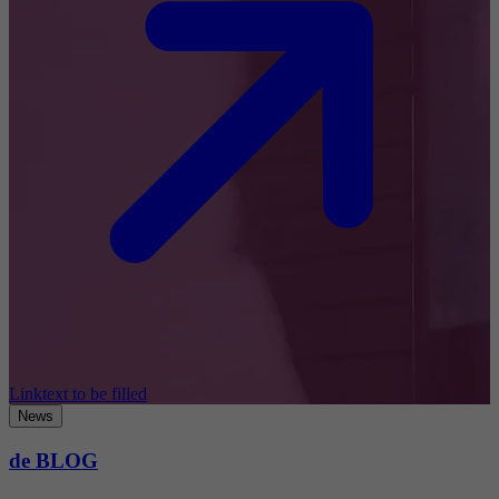
Linktext to be filled
News
de BLOG