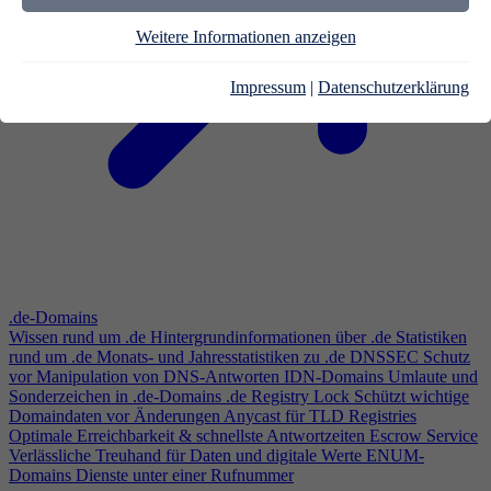
Weitere Informationen anzeigen
Impressum
|
Datenschutzerklärung
.de-Domains
Wissen rund um .de
Hintergrundinformationen über .de
Statistiken
rund um .de
Monats- und Jahresstatistiken zu .de
DNSSEC
Schutz
vor Manipulation von DNS-Antworten
IDN-Domains
Umlaute und
Sonderzeichen in .de-Domains
.de Registry Lock
Schützt wichtige
Domaindaten vor Änderungen
Anycast für TLD Registries
Optimale Erreichbarkeit & schnellste Antwortzeiten
Escrow Service
Verlässliche Treuhand für Daten und digitale Werte
ENUM-
Domains
Dienste unter einer Rufnummer