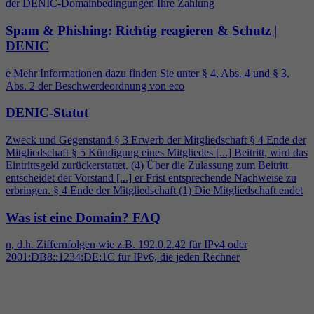
der DENIC-Domainbedingungen Ihre Zahlung
Spam & Phishing: Richtig reagieren & Schutz |
DENIC
e Mehr Informationen dazu finden Sie unter §
4
, Abs.
4
und § 3,
Abs. 2 der Beschwerdeordnung von eco
DENIC-Statut
Zweck und Gegenstand § 3 Erwerb der Mitgliedschaft §
4
Ende der
Mitgliedschaft § 5 Kündigung eines Mitgliedes [...] Beitritt, wird das
Eintrittsgeld zurückerstattet. (
4
) Über die Zulassung zum Beitritt
entscheidet der Vorstand [...] er Frist entsprechende Nachweise zu
erbringen. §
4
Ende der Mitgliedschaft (1) Die Mitgliedschaft endet
Was ist eine Domain?
FAQ
n, d.h. Ziffernfolgen wie z.B. 192.0.2.42 für IPv
4
oder
2001:DB8::1234:DE:1C für IPv6, die jeden Rechner