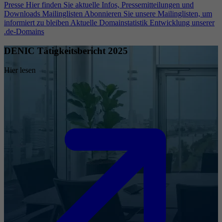
Presse
Hier finden Sie aktuelle Infos, Pressemitteilungen und
Downloads
Mailinglisten
Abonnieren Sie unsere Mailinglisten, um
informiert zu bleiben
Aktuelle Domainstatistik
Entwicklung unserer
.de-Domains
DENIC Tätigkeitsbericht 2025
Hier lesen