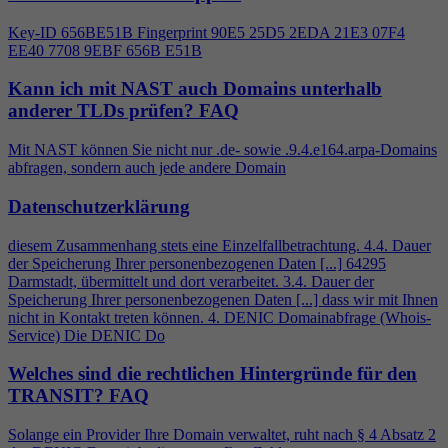
Key-ID 656BE51B Fingerprint 90E5 25D5 2EDA 21E3 07F
4
EE40 7708 9EBF 656B E51B
Kann ich mit NAST auch Domains unterhalb
anderer TLDs prüfen?
FAQ
Mit NAST können Sie nicht nur .de- sowie .9.
4
.e164.arpa-Domains
abfragen, sondern auch jede andere Domain
Datenschutzerklärung
diesem Zusammenhang stets eine Einzelfallbetrachtung.
4
.
4
. Dauer
der Speicherung Ihrer personenbezogenen Daten [...] 64295
Darmstadt, übermittelt und dort verarbeitet. 3.
4
. Dauer der
Speicherung Ihrer personenbezogenen Daten [...] dass wir mit Ihnen
nicht in Kontakt treten können.
4
. DENIC Domainabfrage (Whois-
Service) Die DENIC Do
Welches sind die rechtlichen Hintergründe für den
TRANSIT?
FAQ
Solange ein Provider Ihre Domain verwaltet, ruht nach §
4
Absatz 2