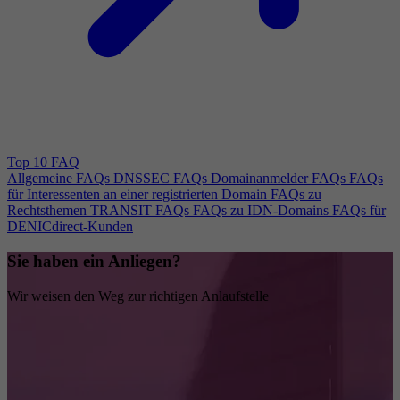
Top 10 FAQ
Allgemeine FAQs
DNSSEC FAQs
Domainanmelder FAQs
FAQs
für Interessenten an einer registrierten Domain
FAQs zu
Rechtsthemen
TRANSIT FAQs
FAQs zu IDN-Domains
FAQs für
DENICdirect-Kunden
Sie haben ein Anliegen?
Wir weisen den Weg zur richtigen Anlaufstelle