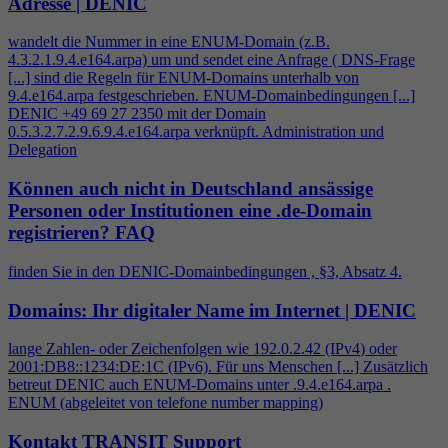
Adresse | DENIC
wandelt die Nummer in eine ENUM-Domain (z.B.
4
.3.2.1.9.
4
.e164.arpa) um und sendet eine Anfrage ( DNS-Frage
[...] sind die Regeln für ENUM-Domains unterhalb von
9.
4
.e164.arpa festgeschrieben. ENUM-Domainbedingungen [...]
DENIC +49 69 27 2350 mit der Domain
0.5.3.2.7.2.9.6.9.
4
.e164.arpa verknüpft. Administration und
Delegation
Können auch nicht in Deutschland ansässige
Personen oder Institutionen eine .de-Domain
registrieren?
FAQ
finden Sie in den DENIC-Domainbedingungen , §3, Absatz
4
.
Domains: Ihr digitaler Name im Internet | DENIC
lange Zahlen- oder Zeichenfolgen wie 192.0.2.42 (IPv
4
) oder
2001:DB8::1234:DE:1C (IPv6). Für uns Menschen [...] Zusätzlich
betreut DENIC auch ENUM-Domains unter .9.
4
.e164.arpa .
ENUM (abgeleitet von telefone number mapping)
Kontakt TRANSIT Support