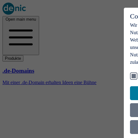
Co
Open main menu
Wir
Nut
Webs
uns
Nut
Produkte
zul
.de-Domains
Mit einer .de-Domain erhalten Ideen eine Bühne