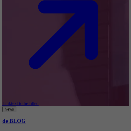
Linktext to be filled
News
de BLOG