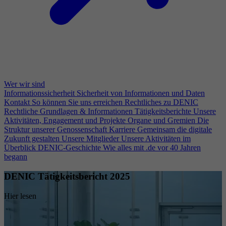
Wer wir sind
Informationssicherheit
Sicherheit von Informationen und Daten
Kontakt
So können Sie uns erreichen
Rechtliches zu DENIC
Rechtliche Grundlagen & Informationen
Tätigkeitsberichte
Unsere
Aktivitäten, Engagement und Projekte
Organe und Gremien
Die
Struktur unserer Genossenschaft
Karriere
Gemeinsam die digitale
Zukunft gestalten
Unsere Mitglieder
Unsere Aktivitäten im
Überblick
DENIC-Geschichte
Wie alles mit .de vor 40 Jahren
begann
DENIC Tätigkeitsbericht 2025
Hier lesen