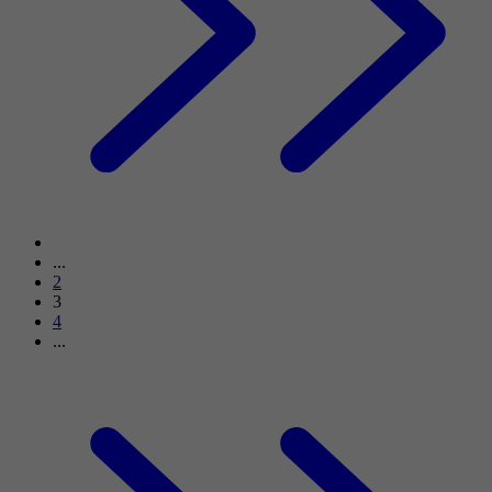
...
2
3
4
...