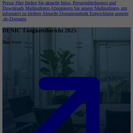
Presse
Hier finden Sie aktuelle Infos, Pressemitteilungen und
Downloads
Mailinglisten
Abonnieren Sie unsere Mailinglisten, um
informiert zu bleiben
Aktuelle Domainstatistik
Entwicklung unserer
.de-Domains
DENIC Tätigkeitsbericht 2025
Hier lesen