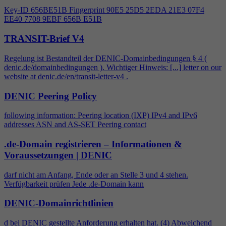
Key-ID 656BE51B Fingerprint 90E5 25D5 2EDA 21E3 07F
4
EE40 7708 9EBF 656B E51B
TRANSIT-Brief V4
Regelung ist Bestandteil der DENIC-Domainbedingungen §
4
(
denic.de/domainbedingungen ). Wichtiger Hinweis: [...] letter on our
website at denic.de/en/transit-letter-v
4
.
DENIC Peering Policy
following information: Peering location (IXP) IPv
4
and IPv6
addresses ASN and AS-SET Peering contact
.de-Domain registrieren – Informationen &
Voraussetzungen | DENIC
darf nicht am Anfang, Ende oder an Stelle 3 und
4
stehen.
Verfügbarkeit prüfen Jede .de-Domain kann
DENIC-Domainrichtlinien
d bei DENIC gestellte Anforderung erhalten hat. (
4
) Abweichend