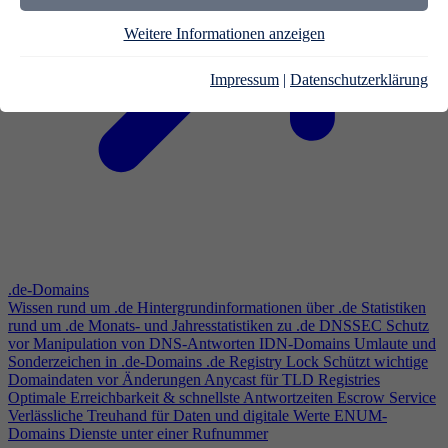
Weitere Informationen anzeigen
Impressum
|
Datenschutzerklärung
.de-Domains
Wissen rund um .de
Hintergrundinformationen über .de
Statistiken
rund um .de
Monats- und Jahresstatistiken zu .de
DNSSEC
Schutz
vor Manipulation von DNS-Antworten
IDN-Domains
Umlaute und
Sonderzeichen in .de-Domains
.de Registry Lock
Schützt wichtige
Domaindaten vor Änderungen
Anycast für TLD Registries
Optimale Erreichbarkeit & schnellste Antwortzeiten
Escrow Service
Verlässliche Treuhand für Daten und digitale Werte
ENUM-
Domains
Dienste unter einer Rufnummer