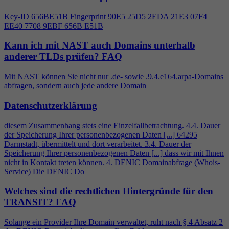
Key-ID 656BE51B Fingerprint 90E5 25D5 2EDA 21E3 07F
4
EE40 7708 9EBF 656B E51B
Kann ich mit NAST auch Domains unterhalb
anderer TLDs prüfen?
FAQ
Mit NAST können Sie nicht nur .de- sowie .9.
4
.e164.arpa-Domains
abfragen, sondern auch jede andere Domain
Datenschutzerklärung
diesem Zusammenhang stets eine Einzelfallbetrachtung.
4
.
4
. Dauer
der Speicherung Ihrer personenbezogenen Daten [...] 64295
Darmstadt, übermittelt und dort verarbeitet. 3.
4
. Dauer der
Speicherung Ihrer personenbezogenen Daten [...] dass wir mit Ihnen
nicht in Kontakt treten können.
4
. DENIC Domainabfrage (Whois-
Service) Die DENIC Do
Welches sind die rechtlichen Hintergründe für den
TRANSIT?
FAQ
Solange ein Provider Ihre Domain verwaltet, ruht nach §
4
Absatz 2