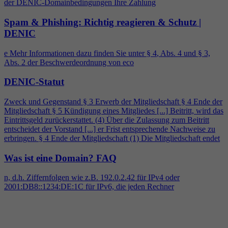
der DENIC-Domainbedingungen Ihre Zahlung
Spam & Phishing: Richtig reagieren & Schutz |
DENIC
e Mehr Informationen dazu finden Sie unter §
4
, Abs.
4
und § 3,
Abs. 2 der Beschwerdeordnung von eco
DENIC-Statut
Zweck und Gegenstand § 3 Erwerb der Mitgliedschaft §
4
Ende der
Mitgliedschaft § 5 Kündigung eines Mitgliedes [...] Beitritt, wird das
Eintrittsgeld zurückerstattet. (
4
) Über die Zulassung zum Beitritt
entscheidet der Vorstand [...] er Frist entsprechende Nachweise zu
erbringen. §
4
Ende der Mitgliedschaft (1) Die Mitgliedschaft endet
Was ist eine Domain?
FAQ
n, d.h. Ziffernfolgen wie z.B. 192.0.2.42 für IPv
4
oder
2001:DB8::1234:DE:1C für IPv6, die jeden Rechner