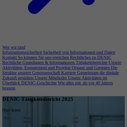
Wer wir sind
Informationssicherheit
Sicherheit von Informationen und Daten
Kontakt
So können Sie uns erreichen
Rechtliches zu DENIC
Rechtliche Grundlagen & Informationen
Tätigkeitsberichte
Unsere
Aktivitäten, Engagement und Projekte
Organe und Gremien
Die
Struktur unserer Genossenschaft
Karriere
Gemeinsam die digitale
Zukunft gestalten
Unsere Mitglieder
Unsere Aktivitäten im
Überblick
DENIC-Geschichte
Wie alles mit .de vor 40 Jahren
begann
DENIC Tätigkeitsbericht 2025
Hier lesen