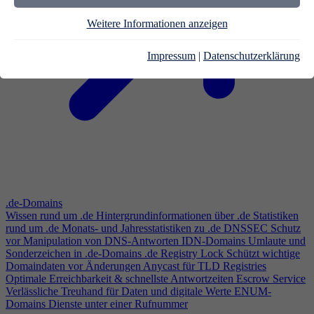
Weitere Informationen anzeigen
Impressum
|
Datenschutzerklärung
.de-Domains
Wissen rund um .de
Hintergrundinformationen über .de
Statistiken
rund um .de
Monats- und Jahresstatistiken zu .de
DNSSEC
Schutz
vor Manipulation von DNS-Antworten
IDN-Domains
Umlaute und
Sonderzeichen in .de-Domains
.de Registry Lock
Schützt wichtige
Domaindaten vor Änderungen
Anycast für TLD Registries
Optimale Erreichbarkeit & schnellste Antwortzeiten
Escrow Service
Verlässliche Treuhand für Daten und digitale Werte
ENUM-
Domains
Dienste unter einer Rufnummer