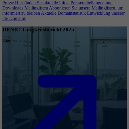
Presse
Hier finden Sie aktuelle Infos, Pressemitteilungen und
Downloads
Mailinglisten
Abonnieren Sie unsere Mailinglisten, um
informiert zu bleiben
Aktuelle Domainstatistik
Entwicklung unserer
.de-Domains
DENIC Tätigkeitsbericht 2025
Hier lesen