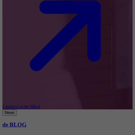
Linktext to be filled
News
de BLOG