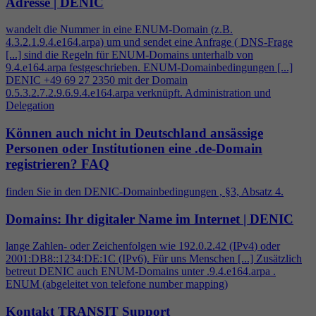
Adresse | DENIC
wandelt die Nummer in eine ENUM-Domain (z.B.
4
.3.2.1.9.
4
.e164.arpa) um und sendet eine Anfrage ( DNS-Frage
[...] sind die Regeln für ENUM-Domains unterhalb von
9.
4
.e164.arpa festgeschrieben. ENUM-Domainbedingungen [...]
DENIC +49 69 27 2350 mit der Domain
0.5.3.2.7.2.9.6.9.
4
.e164.arpa verknüpft. Administration und
Delegation
Können auch nicht in Deutschland ansässige
Personen oder Institutionen eine .de-Domain
registrieren?
FAQ
finden Sie in den DENIC-Domainbedingungen , §3, Absatz
4
.
Domains: Ihr digitaler Name im Internet | DENIC
lange Zahlen- oder Zeichenfolgen wie 192.0.2.42 (IPv
4
) oder
2001:DB8::1234:DE:1C (IPv6). Für uns Menschen [...] Zusätzlich
betreut DENIC auch ENUM-Domains unter .9.
4
.e164.arpa .
ENUM (abgeleitet von telefone number mapping)
Kontakt TRANSIT Support