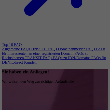
Top 10 FAQ
Allgemeine FAQs
DNSSEC FAQs
Domainanmelder FAQs
FAQs
für Interessenten an einer registrierten Domain
FAQs zu
Rechtsthemen
TRANSIT FAQs
FAQs zu IDN-Domains
FAQs für
DENICdirect-Kunden
Sie haben ein Anliegen?
Wir weisen den Weg zur richtigen Anlaufstelle