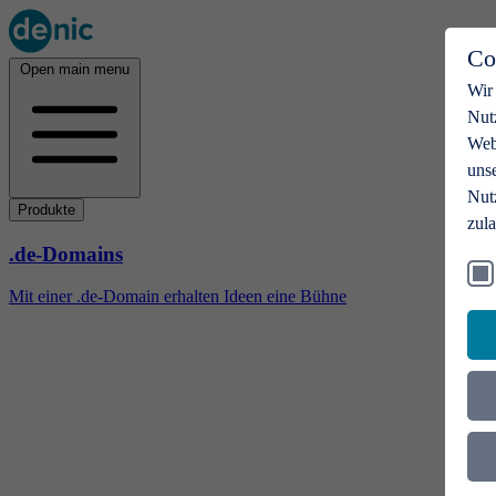
Co
Open main menu
Wir
Nut
Webs
uns
Nut
Produkte
zul
.de-Domains
Mit einer .de-Domain erhalten Ideen eine Bühne