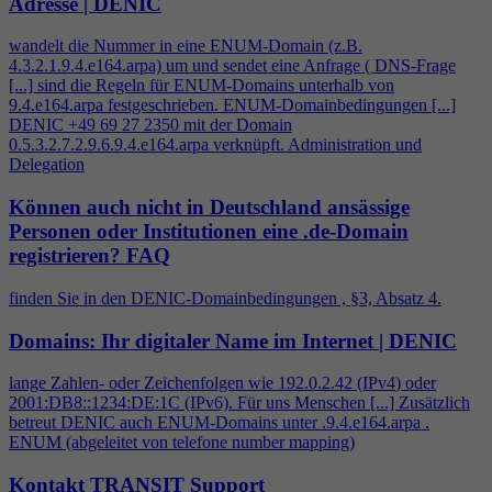
Adresse | DENIC
wandelt die Nummer in eine ENUM-Domain (z.B.
4
.3.2.1.9.
4
.e164.arpa) um und sendet eine Anfrage ( DNS-Frage
[...] sind die Regeln für ENUM-Domains unterhalb von
9.
4
.e164.arpa festgeschrieben. ENUM-Domainbedingungen [...]
DENIC +49 69 27 2350 mit der Domain
0.5.3.2.7.2.9.6.9.
4
.e164.arpa verknüpft. Administration und
Delegation
Können auch nicht in Deutschland ansässige
Personen oder Institutionen eine .de-Domain
registrieren?
FAQ
finden Sie in den DENIC-Domainbedingungen , §3, Absatz
4
.
Domains: Ihr digitaler Name im Internet | DENIC
lange Zahlen- oder Zeichenfolgen wie 192.0.2.42 (IPv
4
) oder
2001:DB8::1234:DE:1C (IPv6). Für uns Menschen [...] Zusätzlich
betreut DENIC auch ENUM-Domains unter .9.
4
.e164.arpa .
ENUM (abgeleitet von telefone number mapping)
Kontakt TRANSIT Support