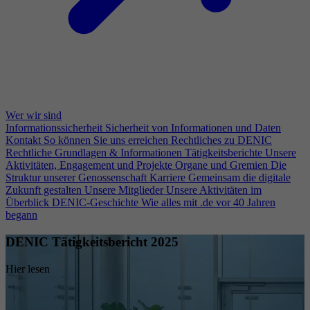
Wer wir sind
Informationssicherheit
Sicherheit von Informationen und Daten
Kontakt
So können Sie uns erreichen
Rechtliches zu DENIC
Rechtliche Grundlagen & Informationen
Tätigkeitsberichte
Unsere
Aktivitäten, Engagement und Projekte
Organe und Gremien
Die
Struktur unserer Genossenschaft
Karriere
Gemeinsam die digitale
Zukunft gestalten
Unsere Mitglieder
Unsere Aktivitäten im
Überblick
DENIC-Geschichte
Wie alles mit .de vor 40 Jahren
begann
DENIC Tätigkeitsbericht 2025
Hier lesen