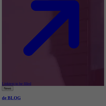
Linktext to be filled
News
de BLOG