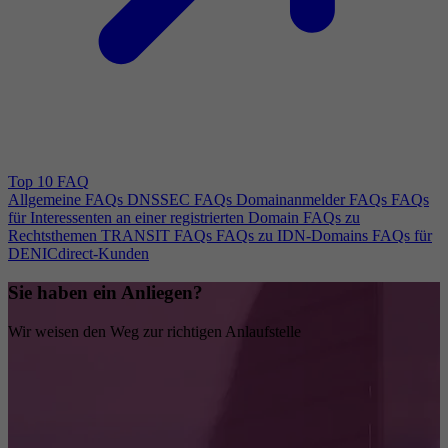
Top 10 FAQ
Allgemeine FAQs
DNSSEC FAQs
Domainanmelder FAQs
FAQs
für Interessenten an einer registrierten Domain
FAQs zu
Rechtsthemen
TRANSIT FAQs
FAQs zu IDN-Domains
FAQs für
DENICdirect-Kunden
Sie haben ein Anliegen?
Wir weisen den Weg zur richtigen Anlaufstelle