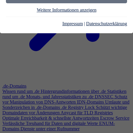
Weitere Informationen anzeigen
Impressum
|
Datenschutzerklärung
.de-Domains
Wissen rund um .de
Hintergrundinformationen über .de
Statistiken
rund um .de
Monats- und Jahresstatistiken zu .de
DNSSEC
Schutz
vor Manipulation von DNS-Antworten
IDN-Domains
Umlaute und
Sonderzeichen in .de-Domains
.de Registry Lock
Schützt wichtige
Domaindaten vor Änderungen
Anycast für TLD Registries
Optimale Erreichbarkeit & schnellste Antwortzeiten
Escrow Service
Verlässliche Treuhand für Daten und digitale Werte
ENUM-
Domains
Dienste unter einer Rufnummer