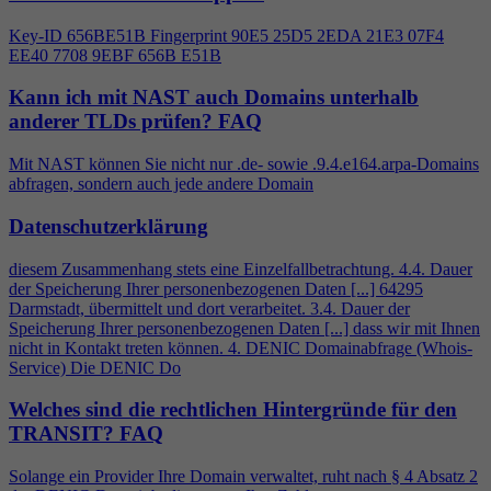
Key-ID 656BE51B Fingerprint 90E5 25D5 2EDA 21E3 07F
4
EE40 7708 9EBF 656B E51B
Kann ich mit NAST auch Domains unterhalb
anderer TLDs prüfen?
FAQ
Mit NAST können Sie nicht nur .de- sowie .9.
4
.e164.arpa-Domains
abfragen, sondern auch jede andere Domain
Datenschutzerklärung
diesem Zusammenhang stets eine Einzelfallbetrachtung.
4
.
4
. Dauer
der Speicherung Ihrer personenbezogenen Daten [...] 64295
Darmstadt, übermittelt und dort verarbeitet. 3.
4
. Dauer der
Speicherung Ihrer personenbezogenen Daten [...] dass wir mit Ihnen
nicht in Kontakt treten können.
4
. DENIC Domainabfrage (Whois-
Service) Die DENIC Do
Welches sind die rechtlichen Hintergründe für den
TRANSIT?
FAQ
Solange ein Provider Ihre Domain verwaltet, ruht nach §
4
Absatz 2