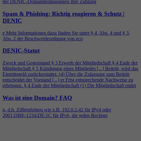
der DENIC-Domainbedingungen Ihre Zahlung
Spam & Phishing: Richtig reagieren & Schutz |
DENIC
e Mehr Informationen dazu finden Sie unter §
4
, Abs.
4
und § 3,
Abs. 2 der Beschwerdeordnung von eco
DENIC-Statut
Zweck und Gegenstand § 3 Erwerb der Mitgliedschaft §
4
Ende der
Mitgliedschaft § 5 Kündigung eines Mitgliedes [...] Beitritt, wird das
Eintrittsgeld zurückerstattet. (
4
) Über die Zulassung zum Beitritt
entscheidet der Vorstand [...] er Frist entsprechende Nachweise zu
erbringen. §
4
Ende der Mitgliedschaft (1) Die Mitgliedschaft endet
Was ist eine Domain?
FAQ
n, d.h. Ziffernfolgen wie z.B. 192.0.2.42 für IPv
4
oder
2001:DB8::1234:DE:1C für IPv6, die jeden Rechner