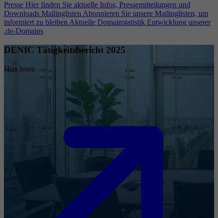
Presse
Hier finden Sie aktuelle Infos, Pressemitteilungen und
Downloads
Mailinglisten
Abonnieren Sie unsere Mailinglisten, um
informiert zu bleiben
Aktuelle Domainstatistik
Entwicklung unserer
.de-Domains
DENIC Tätigkeitsbericht 2025
Hier lesen