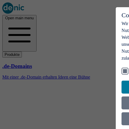
Co
Open main menu
Wir
Nut
Webs
uns
Nut
Produkte
zul
.de-Domains
Mit einer .de-Domain erhalten Ideen eine Bühne