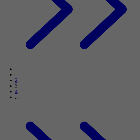
...
2
3
4
...