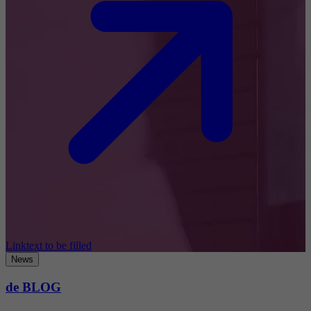
Linktext to be filled
News
de BLOG