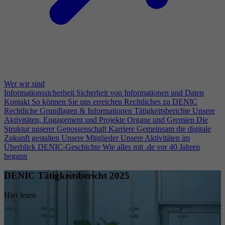
Wer wir sind
Informationssicherheit
Sicherheit von Informationen und Daten
Kontakt
So können Sie uns erreichen
Rechtliches zu DENIC
Rechtliche Grundlagen & Informationen
Tätigkeitsberichte
Unsere
Aktivitäten, Engagement und Projekte
Organe und Gremien
Die
Struktur unserer Genossenschaft
Karriere
Gemeinsam die digitale
Zukunft gestalten
Unsere Mitglieder
Unsere Aktivitäten im
Überblick
DENIC-Geschichte
Wie alles mit .de vor 40 Jahren
begann
DENIC Tätigkeitsbericht 2025
Hier lesen