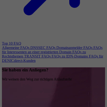
Top 10 FAQ
Allgemeine FAQs
DNSSEC FAQs
Domainanmelder FAQs
FAQs
für Interessenten an einer registrierten Domain
FAQs zu
Rechtsthemen
TRANSIT FAQs
FAQs zu IDN-Domains
FAQs für
DENICdirect-Kunden
Sie haben ein Anliegen?
Wir weisen den Weg zur richtigen Anlaufstelle