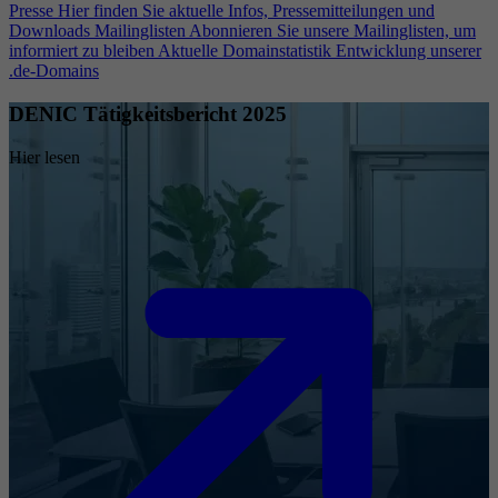
Presse
Hier finden Sie aktuelle Infos, Pressemitteilungen und
Downloads
Mailinglisten
Abonnieren Sie unsere Mailinglisten, um
informiert zu bleiben
Aktuelle Domainstatistik
Entwicklung unserer
.de-Domains
DENIC Tätigkeitsbericht 2025
Hier lesen