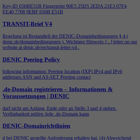
Key-ID 656BE51B Fingerprint 90E5 25D5 2EDA 21E3 07F
4
EE40 7708 9EBF 656B E51B
TRANSIT-Brief V4
Regelung ist Bestandteil der DENIC-Domainbedingungen §
4
(
denic.de/domainbedingungen ). Wichtiger Hinweis: [...] letter on our
website at denic.de/en/transit-letter-v
4
.
DENIC Peering Policy
following information: Peering location (IXP) IPv
4
and IPv6
addresses ASN and AS-SET Peering contact
.de-Domain registrieren – Informationen &
Voraussetzungen | DENIC
darf nicht am Anfang, Ende oder an Stelle 3 und
4
stehen.
Verfügbarkeit prüfen Jede .de-Domain kann
DENIC-Domainrichtlinien
d bei DENIC gestellte Anforderung erhalten hat. (
4
) Abweichend