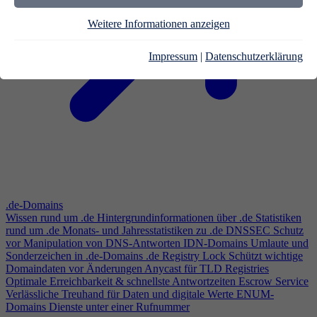
Weitere Informationen anzeigen
Impressum
|
Datenschutzerklärung
.de-Domains
Wissen rund um .de
Hintergrundinformationen über .de
Statistiken
rund um .de
Monats- und Jahresstatistiken zu .de
DNSSEC
Schutz
vor Manipulation von DNS-Antworten
IDN-Domains
Umlaute und
Sonderzeichen in .de-Domains
.de Registry Lock
Schützt wichtige
Domaindaten vor Änderungen
Anycast für TLD Registries
Optimale Erreichbarkeit & schnellste Antwortzeiten
Escrow Service
Verlässliche Treuhand für Daten und digitale Werte
ENUM-
Domains
Dienste unter einer Rufnummer