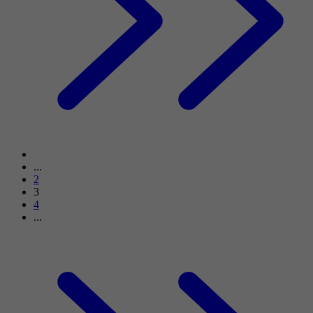
...
2
3
4
...