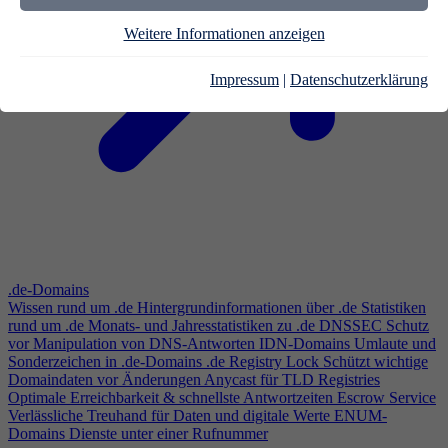
Weitere Informationen anzeigen
Impressum
|
Datenschutzerklärung
.de-Domains
Wissen rund um .de
Hintergrundinformationen über .de
Statistiken
rund um .de
Monats- und Jahresstatistiken zu .de
DNSSEC
Schutz
vor Manipulation von DNS-Antworten
IDN-Domains
Umlaute und
Sonderzeichen in .de-Domains
.de Registry Lock
Schützt wichtige
Domaindaten vor Änderungen
Anycast für TLD Registries
Optimale Erreichbarkeit & schnellste Antwortzeiten
Escrow Service
Verlässliche Treuhand für Daten und digitale Werte
ENUM-
Domains
Dienste unter einer Rufnummer