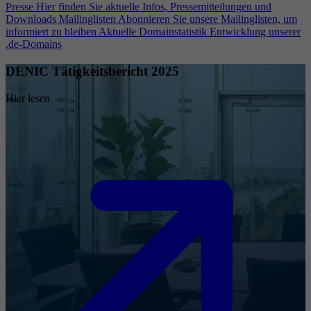
Presse
Hier finden Sie aktuelle Infos, Pressemitteilungen und
Downloads
Mailinglisten
Abonnieren Sie unsere Mailinglisten, um
informiert zu bleiben
Aktuelle Domainstatistik
Entwicklung unserer
.de-Domains
DENIC Tätigkeitsbericht 2025
Hier lesen