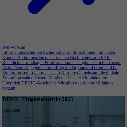
Wer wir sind
Informationssicherheit
Sicherheit von Informationen und Daten
Kontakt
So können Sie uns erreichen
Rechtliches zu DENIC
Rechtliche Grundlagen & Informationen
Tätigkeitsberichte
Unsere
Aktivitäten, Engagement und Projekte
Organe und Gremien
Die
Struktur unserer Genossenschaft
Karriere
Gemeinsam die digitale
Zukunft gestalten
Unsere Mitglieder
Unsere Aktivitäten im
Überblick
DENIC-Geschichte
Wie alles mit .de vor 40 Jahren
begann
DENIC Tätigkeitsbericht 2025
Hier lesen