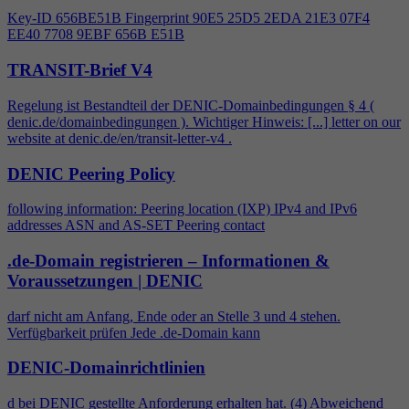
Key-ID 656BE51B Fingerprint 90E5 25D5 2EDA 21E3 07F
4
EE40 7708 9EBF 656B E51B
TRANSIT-Brief V4
Regelung ist Bestandteil der DENIC-Domainbedingungen §
4
(
denic.de/domainbedingungen ). Wichtiger Hinweis: [...] letter on our
website at denic.de/en/transit-letter-v
4
.
DENIC Peering Policy
following information: Peering location (IXP) IPv
4
and IPv6
addresses ASN and AS-SET Peering contact
.de-Domain registrieren – Informationen &
Voraussetzungen | DENIC
darf nicht am Anfang, Ende oder an Stelle 3 und
4
stehen.
Verfügbarkeit prüfen Jede .de-Domain kann
DENIC-Domainrichtlinien
d bei DENIC gestellte Anforderung erhalten hat. (
4
) Abweichend