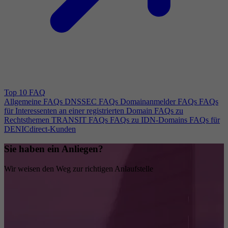
Top 10 FAQ
Allgemeine FAQs
DNSSEC FAQs
Domainanmelder FAQs
FAQs
für Interessenten an einer registrierten Domain
FAQs zu
Rechtsthemen
TRANSIT FAQs
FAQs zu IDN-Domains
FAQs für
DENICdirect-Kunden
Sie haben ein Anliegen?
Wir weisen den Weg zur richtigen Anlaufstelle