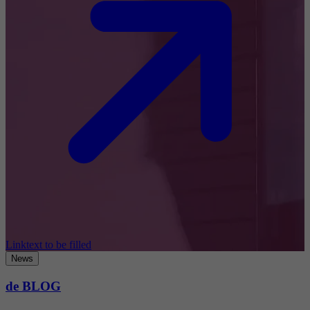
Linktext to be filled
News
de BLOG