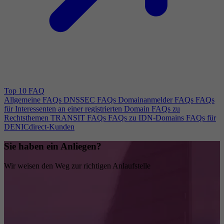
Top 10 FAQ
Allgemeine FAQs
DNSSEC FAQs
Domainanmelder FAQs
FAQs
für Interessenten an einer registrierten Domain
FAQs zu
Rechtsthemen
TRANSIT FAQs
FAQs zu IDN-Domains
FAQs für
DENICdirect-Kunden
Sie haben ein Anliegen?
Wir weisen den Weg zur richtigen Anlaufstelle