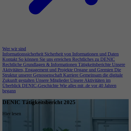
Wer wir sind
Informationssicherheit
Sicherheit von Informationen und Daten
Kontakt
So können Sie uns erreichen
Rechtliches zu DENIC
Rechtliche Grundlagen & Informationen
Tätigkeitsberichte
Unsere
Aktivitäten, Engagement und Projekte
Organe und Gremien
Die
Struktur unserer Genossenschaft
Karriere
Gemeinsam die digitale
Zukunft gestalten
Unsere Mitglieder
Unsere Aktivitäten im
Überblick
DENIC-Geschichte
Wie alles mit .de vor 40 Jahren
begann
DENIC Tätigkeitsbericht 2025
Hier lesen