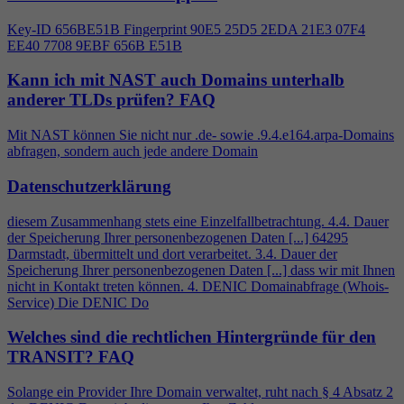
Key-ID 656BE51B Fingerprint 90E5 25D5 2EDA 21E3 07F
4
EE40 7708 9EBF 656B E51B
Kann ich mit NAST auch Domains unterhalb
anderer TLDs prüfen?
FAQ
Mit NAST können Sie nicht nur .de- sowie .9.
4
.e164.arpa-Domains
abfragen, sondern auch jede andere Domain
Datenschutzerklärung
diesem Zusammenhang stets eine Einzelfallbetrachtung.
4
.
4
. Dauer
der Speicherung Ihrer personenbezogenen Daten [...] 64295
Darmstadt, übermittelt und dort verarbeitet. 3.
4
. Dauer der
Speicherung Ihrer personenbezogenen Daten [...] dass wir mit Ihnen
nicht in Kontakt treten können.
4
. DENIC Domainabfrage (Whois-
Service) Die DENIC Do
Welches sind die rechtlichen Hintergründe für den
TRANSIT?
FAQ
Solange ein Provider Ihre Domain verwaltet, ruht nach §
4
Absatz 2