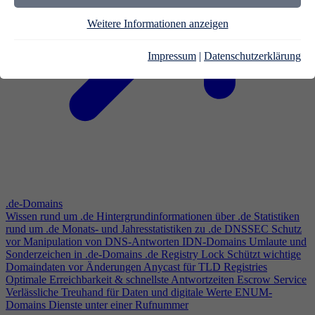
Weitere Informationen anzeigen
Impressum
|
Datenschutzerklärung
.de-Domains
Wissen rund um .de
Hintergrundinformationen über .de
Statistiken
rund um .de
Monats- und Jahresstatistiken zu .de
DNSSEC
Schutz
vor Manipulation von DNS-Antworten
IDN-Domains
Umlaute und
Sonderzeichen in .de-Domains
.de Registry Lock
Schützt wichtige
Domaindaten vor Änderungen
Anycast für TLD Registries
Optimale Erreichbarkeit & schnellste Antwortzeiten
Escrow Service
Verlässliche Treuhand für Daten und digitale Werte
ENUM-
Domains
Dienste unter einer Rufnummer