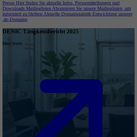
Presse
Hier finden Sie aktuelle Infos, Pressemitteilungen und
Downloads
Mailinglisten
Abonnieren Sie unsere Mailinglisten, um
informiert zu bleiben
Aktuelle Domainstatistik
Entwicklung unserer
.de-Domains
DENIC Tätigkeitsbericht 2025
Hier lesen