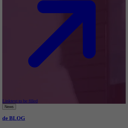
Linktext to be filled
News
de BLOG