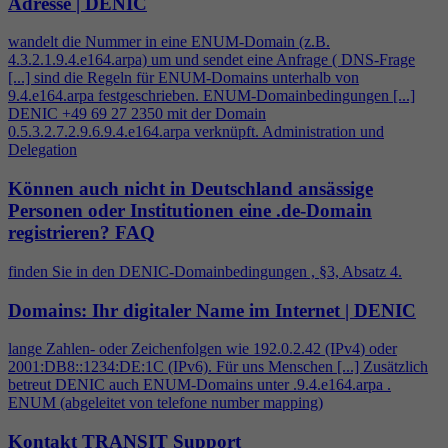
Adresse | DENIC
wandelt die Nummer in eine ENUM-Domain (z.B.
4
.3.2.1.9.
4
.e164.arpa) um und sendet eine Anfrage ( DNS-Frage
[...] sind die Regeln für ENUM-Domains unterhalb von
9.
4
.e164.arpa festgeschrieben. ENUM-Domainbedingungen [...]
DENIC +49 69 27 2350 mit der Domain
0.5.3.2.7.2.9.6.9.
4
.e164.arpa verknüpft. Administration und
Delegation
Können auch nicht in Deutschland ansässige
Personen oder Institutionen eine .de-Domain
registrieren?
FAQ
finden Sie in den DENIC-Domainbedingungen , §3, Absatz
4
.
Domains: Ihr digitaler Name im Internet | DENIC
lange Zahlen- oder Zeichenfolgen wie 192.0.2.42 (IPv
4
) oder
2001:DB8::1234:DE:1C (IPv6). Für uns Menschen [...] Zusätzlich
betreut DENIC auch ENUM-Domains unter .9.
4
.e164.arpa .
ENUM (abgeleitet von telefone number mapping)
Kontakt TRANSIT Support