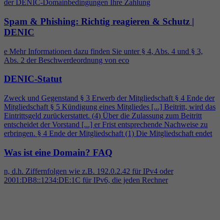
der DENIC-Domainbedingungen Ihre Zahlung
Spam & Phishing: Richtig reagieren & Schutz |
DENIC
e Mehr Informationen dazu finden Sie unter §
4
, Abs.
4
und § 3,
Abs. 2 der Beschwerdeordnung von eco
DENIC-Statut
Zweck und Gegenstand § 3 Erwerb der Mitgliedschaft §
4
Ende der
Mitgliedschaft § 5 Kündigung eines Mitgliedes [...] Beitritt, wird das
Eintrittsgeld zurückerstattet. (
4
) Über die Zulassung zum Beitritt
entscheidet der Vorstand [...] er Frist entsprechende Nachweise zu
erbringen. §
4
Ende der Mitgliedschaft (1) Die Mitgliedschaft endet
Was ist eine Domain?
FAQ
n, d.h. Ziffernfolgen wie z.B. 192.0.2.42 für IPv
4
oder
2001:DB8::1234:DE:1C für IPv6, die jeden Rechner