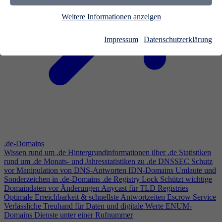
Weitere Informationen anzeigen
Impressum
|
Datenschutzerklärung
.de-Domains
Wissen rund um .de
Hintergrundinformationen über .de
Statistiken
rund um .de
Monats- und Jahresstatistiken zu .de
DNSSEC
Schutz
vor Manipulation von DNS-Antworten
IDN-Domains
Umlaute und
Sonderzeichen in .de-Domains
.de Registry Lock
Schützt wichtige
Domaindaten vor Änderungen
Anycast für TLD Registries
Optimale Erreichbarkeit & schnellste Antwortzeiten
Escrow Service
Verlässliche Treuhand für Daten und digitale Werte
ENUM-
Domains
Dienste unter einer Rufnummer