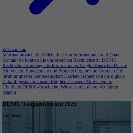
Wer wir sind
Informationssicherheit
Sicherheit von Informationen und Daten
Kontakt
So können Sie uns erreichen
Rechtliches zu DENIC
Rechtliche Grundlagen & Informationen
Tätigkeitsberichte
Unsere
Aktivitäten, Engagement und Projekte
Organe und Gremien
Die
Struktur unserer Genossenschaft
Karriere
Gemeinsam die digitale
Zukunft gestalten
Unsere Mitglieder
Unsere Aktivitäten im
Überblick
DENIC-Geschichte
Wie alles mit .de vor 40 Jahren
begann
DENIC Tätigkeitsbericht 2025
Hier lesen