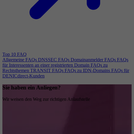
Top 10 FAQ
Allgemeine FAQs
DNSSEC FAQs
Domainanmelder FAQs
FAQs
für Interessenten an einer registrierten Domain
FAQs zu
Rechtsthemen
TRANSIT FAQs
FAQs zu IDN-Domains
FAQs für
DENICdirect-Kunden
Sie haben ein Anliegen?
Wir weisen den Weg zur richtigen Anlaufstelle