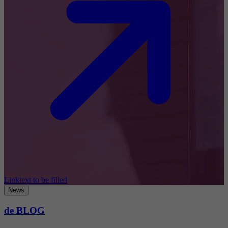
Linktext to be filled
News
de BLOG