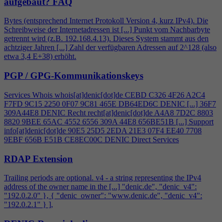
aufgebaut?
FAQ
Bytes (entsprechend Internet Protokoll Version
4
, kurz IPv
4
). Die
Schreibweise der Internetadressen ist [...] Punkt vom Nachbarbyte
getrennt wird (z.B. 192.168.
4
.13). Dieses System stammt aus den
achtziger Jahren [...] Zahl der verfügbaren Adressen auf 2^128 (also
etwa 3,
4
E+38) erhöht.
PGP / GPG-Kommunikationskeys
Services Whois whois[at]denic[dot]de CEBD C326
4
F26 A2C
4
F7FD 9C15 2250 0F07 9C81 465E DB64ED6C DENIC [...] 36F7
309A44E8 DENIC Recht recht[at]denic[dot]de A
4
A8 7D2C 8803
8820 9BEE 65AC 4552 6556 309A 44E8 656BE51B [...] Support
info[at]denic[dot]de 90E5 25D5 2EDA 21E3 07F
4
EE40 7708
9EBF 656B E51B CE8EC00C DENIC Direct Services
RDAP Extension
Trailing periods are optional. v
4
- a string representing the IPv
4
address of the owner name in the [...] "denic.de", "denic_v
4
":
"192.0.2.0" }, { "denic_owner": "www.denic.de", "denic_v
4
":
"192.0.2.1" } ],