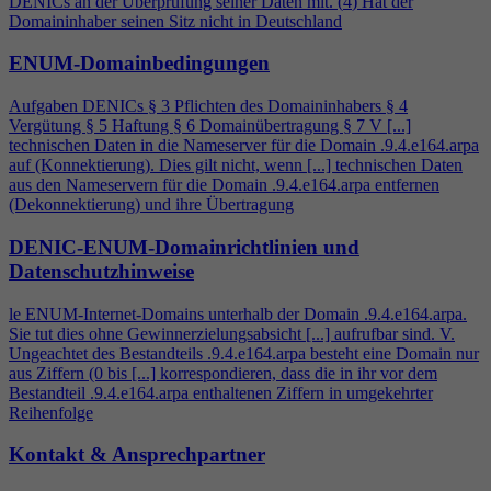
DENICs an der Überprüfung seiner Daten mit. (
4
) Hat der
Domaininhaber seinen Sitz nicht in Deutschland
ENUM-Domainbedingungen
Aufgaben DENICs § 3 Pflichten des Domaininhabers §
4
Vergütung § 5 Haftung § 6 Domainübertragung § 7 V [...]
technischen Daten in die Nameserver für die Domain .9.
4
.e164.arpa
auf (Konnektierung). Dies gilt nicht, wenn [...] technischen Daten
aus den Nameservern für die Domain .9.
4
.e164.arpa entfernen
(Dekonnektierung) und ihre Übertragung
DENIC-ENUM-Domainrichtlinien und
Datenschutzhinweise
le ENUM-Internet-Domains unterhalb der Domain .9.
4
.e164.arpa.
Sie tut dies ohne Gewinnerzielungsabsicht [...] aufrufbar sind. V.
Ungeachtet des Bestandteils .9.
4
.e164.arpa besteht eine Domain nur
aus Ziffern (0 bis [...] korrespondieren, dass die in ihr vor dem
Bestandteil .9.
4
.e164.arpa enthaltenen Ziffern in umgekehrter
Reihenfolge
Kontakt & Ansprechpartner