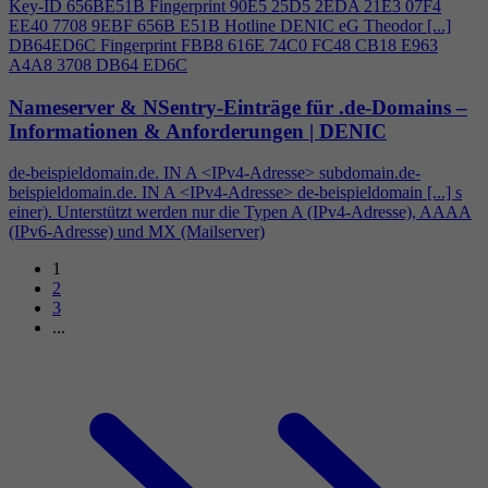
Key-ID 656BE51B Fingerprint 90E5 25D5 2EDA 21E3 07F
4
EE40 7708 9EBF 656B E51B Hotline DENIC eG Theodor [...]
DB64ED6C Fingerprint FBB8 616E 74C0 FC48 CB18 E963
A
4
A8 3708 DB64 ED6C
Nameserver & NSentry-Einträge für .de-Domains –
Informationen & Anforderungen | DENIC
de-beispieldomain.de. IN A <IPv
4
-Adresse> subdomain.de-
beispieldomain.de. IN A <IPv
4
-Adresse> de-beispieldomain [...] s
einer). Unterstützt werden nur die Typen A (IPv
4
-Adresse), AAAA
(IPv6-Adresse) und MX (Mailserver)
1
2
3
...