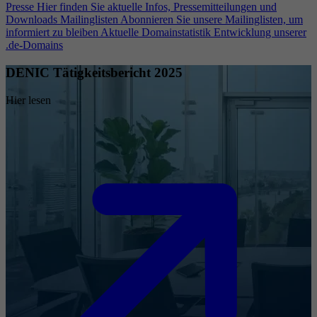
Presse
Hier finden Sie aktuelle Infos, Pressemitteilungen und
Downloads
Mailinglisten
Abonnieren Sie unsere Mailinglisten, um
informiert zu bleiben
Aktuelle Domainstatistik
Entwicklung unserer
.de-Domains
DENIC Tätigkeitsbericht 2025
Hier lesen