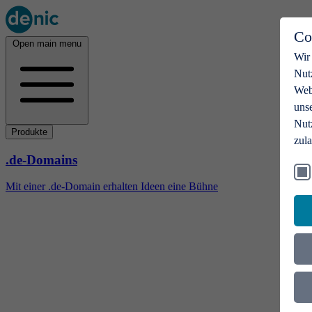
Co
Open main menu
Wir
Nut
Webs
uns
Nut
Produkte
zul
.de-Domains
Mit einer .de-Domain erhalten Ideen eine Bühne