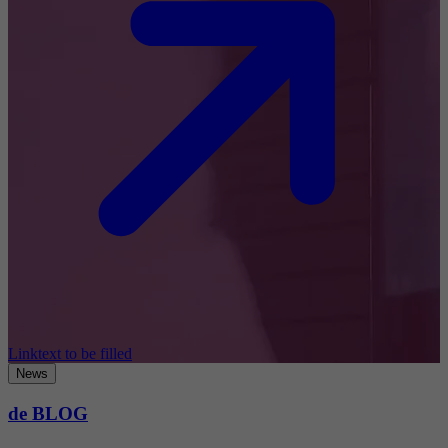
Linktext to be filled
News
de BLOG