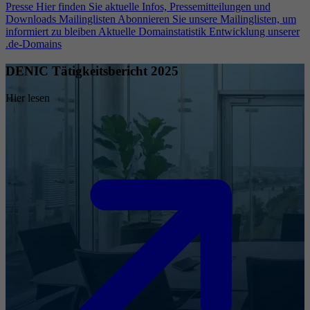
Presse
Hier finden Sie aktuelle Infos, Pressemitteilungen und
Downloads
Mailinglisten
Abonnieren Sie unsere Mailinglisten, um
informiert zu bleiben
Aktuelle Domainstatistik
Entwicklung unserer
.de-Domains
DENIC Tätigkeitsbericht 2025
Hier lesen