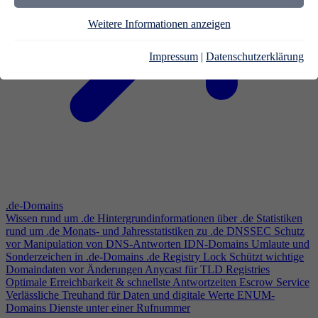
Weitere Informationen anzeigen
Impressum
|
Datenschutzerklärung
.de-Domains
Wissen rund um .de
Hintergrundinformationen über .de
Statistiken
rund um .de
Monats- und Jahresstatistiken zu .de
DNSSEC
Schutz
vor Manipulation von DNS-Antworten
IDN-Domains
Umlaute und
Sonderzeichen in .de-Domains
.de Registry Lock
Schützt wichtige
Domaindaten vor Änderungen
Anycast für TLD Registries
Optimale Erreichbarkeit & schnellste Antwortzeiten
Escrow Service
Verlässliche Treuhand für Daten und digitale Werte
ENUM-
Domains
Dienste unter einer Rufnummer