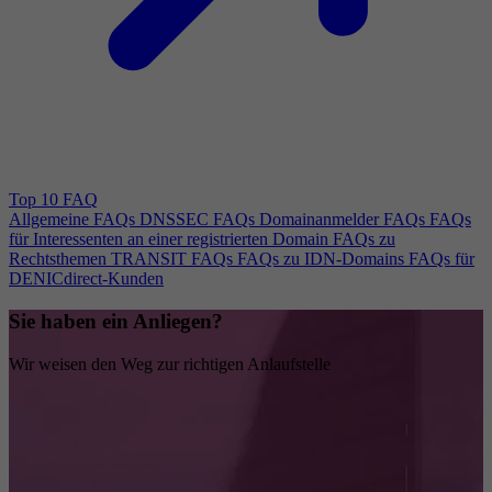
Top 10 FAQ
Allgemeine FAQs
DNSSEC FAQs
Domainanmelder FAQs
FAQs
für Interessenten an einer registrierten Domain
FAQs zu
Rechtsthemen
TRANSIT FAQs
FAQs zu IDN-Domains
FAQs für
DENICdirect-Kunden
Sie haben ein Anliegen?
Wir weisen den Weg zur richtigen Anlaufstelle