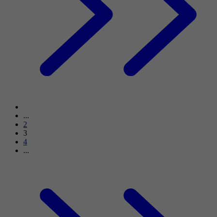
...
2
3
4
...