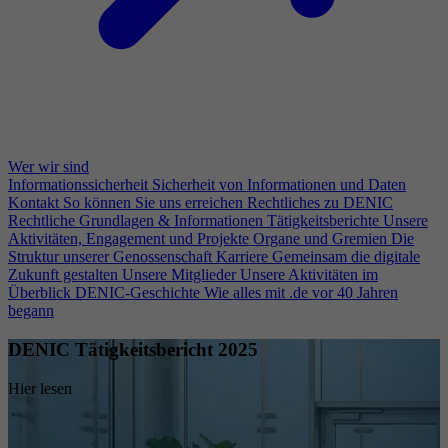
Wer wir sind
Informationssicherheit
Sicherheit von Informationen und Daten
Kontakt
So können Sie uns erreichen
Rechtliches zu DENIC
Rechtliche Grundlagen & Informationen
Tätigkeitsberichte
Unsere
Aktivitäten, Engagement und Projekte
Organe und Gremien
Die
Struktur unserer Genossenschaft
Karriere
Gemeinsam die digitale
Zukunft gestalten
Unsere Mitglieder
Unsere Aktivitäten im
Überblick
DENIC-Geschichte
Wie alles mit .de vor 40 Jahren
begann
DENIC Tätigkeitsbericht 2025
Hier lesen