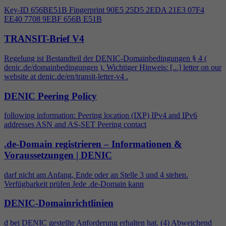
Key-ID 656BE51B Fingerprint 90E5 25D5 2EDA 21E3 07F
4
EE40 7708 9EBF 656B E51B
TRANSIT-Brief V4
Regelung ist Bestandteil der DENIC-Domainbedingungen §
4
(
denic.de/domainbedingungen ). Wichtiger Hinweis: [...] letter on our
website at denic.de/en/transit-letter-v
4
.
DENIC Peering Policy
following information: Peering location (IXP) IPv
4
and IPv6
addresses ASN and AS-SET Peering contact
.de-Domain registrieren – Informationen &
Voraussetzungen | DENIC
darf nicht am Anfang, Ende oder an Stelle 3 und
4
stehen.
Verfügbarkeit prüfen Jede .de-Domain kann
DENIC-Domainrichtlinien
d bei DENIC gestellte Anforderung erhalten hat. (
4
) Abweichend