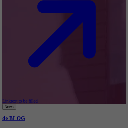
Linktext to be filled
News
de BLOG