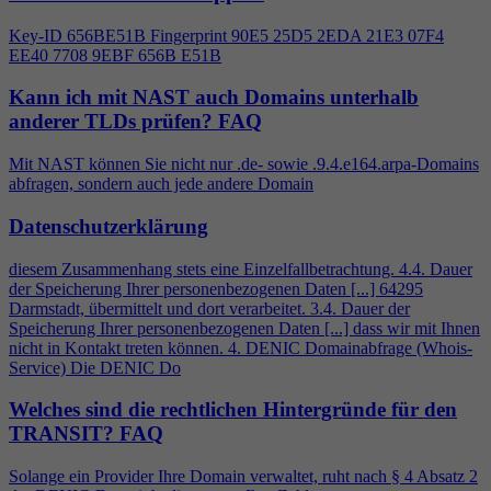
Key-ID 656BE51B Fingerprint 90E5 25D5 2EDA 21E3 07F
4
EE40 7708 9EBF 656B E51B
Kann ich mit NAST auch Domains unterhalb
anderer TLDs prüfen?
FAQ
Mit NAST können Sie nicht nur .de- sowie .9.
4
.e164.arpa-Domains
abfragen, sondern auch jede andere Domain
Datenschutzerklärung
diesem Zusammenhang stets eine Einzelfallbetrachtung.
4
.
4
. Dauer
der Speicherung Ihrer personenbezogenen Daten [...] 64295
Darmstadt, übermittelt und dort verarbeitet. 3.
4
. Dauer der
Speicherung Ihrer personenbezogenen Daten [...] dass wir mit Ihnen
nicht in Kontakt treten können.
4
. DENIC Domainabfrage (Whois-
Service) Die DENIC Do
Welches sind die rechtlichen Hintergründe für den
TRANSIT?
FAQ
Solange ein Provider Ihre Domain verwaltet, ruht nach §
4
Absatz 2