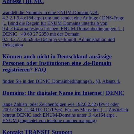
Adresse | DENIC
wandelt die Nummer in eine ENUM-Domain (z.B.
4
.3.2.1.9.
4
.e164.arpa) um und sendet eine Anfrage ( DNS-Frage
[...] sind die Regeln für ENUM-Domains unterhalb von
9.
4
.e164.arpa festgeschrieben. ENUM-Domainbedingungen [...]
DENIC +49 69 27 2350 mit der Domain
0.5.3.2.7.2.9.6.9.
4
.e164.arpa verknüpft. Administration und
Delegation
Können auch nicht in Deutschland ansässige
Personen oder Institutionen eine .de-Domain
registrieren?
FAQ
finden Sie in den DENIC-Domainbedingungen , §3, Absatz
4
.
Domains: Ihr digitaler Name im Internet | DENIC
lange Zahlen- oder Zeichenfolgen wie 192.0.2.42 (IPv
4
) oder
2001:DB8::1234:DE:1C (IPv6). Für uns Menschen [...] Zusätzlich
betreut DENIC auch ENUM-Domains unter .9.
4
.e164.arpa .
ENUM (abgeleitet von telefone number mapping)
Kontakt TRANSIT Support