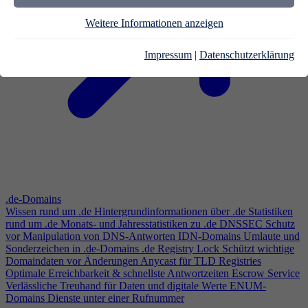
Weitere Informationen anzeigen
Impressum
|
Datenschutzerklärung
.de-Domains
Wissen rund um .de
Hintergrundinformationen über .de
Statistiken
rund um .de
Monats- und Jahresstatistiken zu .de
DNSSEC
Schutz
vor Manipulation von DNS-Antworten
IDN-Domains
Umlaute und
Sonderzeichen in .de-Domains
.de Registry Lock
Schützt wichtige
Domaindaten vor Änderungen
Anycast für TLD Registries
Optimale Erreichbarkeit & schnellste Antwortzeiten
Escrow Service
Verlässliche Treuhand für Daten und digitale Werte
ENUM-
Domains
Dienste unter einer Rufnummer