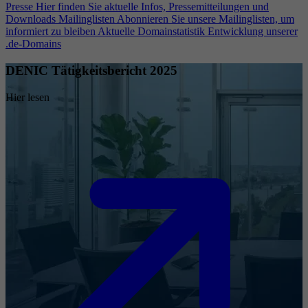
Presse
Hier finden Sie aktuelle Infos, Pressemitteilungen und
Downloads
Mailinglisten
Abonnieren Sie unsere Mailinglisten, um
informiert zu bleiben
Aktuelle Domainstatistik
Entwicklung unserer
.de-Domains
DENIC Tätigkeitsbericht 2025
Hier lesen