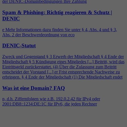
der DENIC-Domainbedingungen Ihre Zahlung
Spam & Phishing: Richtig reagieren & Schutz |
DENIC
e Mehr Informationen dazu finden Sie unter §
4
, Abs.
4
und § 3,
Abs. 2 der Beschwerdeordnung von eco
DENIC-Statut
Zweck und Gegenstand § 3 Erwerb der Mitgliedschaft §
4
Ende der
Mitgliedschaft § 5 Kündigung eines Mitgliedes [...] Beitritt, wird das
Eintrittsgeld zurückerstattet. (
4
) Über die Zulassung zum Beitritt
entscheidet der Vorstand [...] er Frist entsprechende Nachweise zu
erbringen. §
4
Ende der Mitgliedschaft (1) Die Mitgliedschaft endet
Was ist eine Domain?
FAQ
n, d.h. Ziffernfolgen wie z.B. 192.0.2.42 für IPv
4
oder
2001:DB8::1234:DE:1C für IPv6, die jeden Rechner