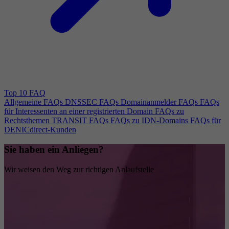
Top 10 FAQ
Allgemeine FAQs
DNSSEC FAQs
Domainanmelder FAQs
FAQs
für Interessenten an einer registrierten Domain
FAQs zu
Rechtsthemen
TRANSIT FAQs
FAQs zu IDN-Domains
FAQs für
DENICdirect-Kunden
Sie haben ein Anliegen?
Wir weisen den Weg zur richtigen Anlaufstelle