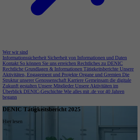
Wer wir sind
Informationssicherheit
Sicherheit von Informationen und Daten
Kontakt
So können Sie uns erreichen
Rechtliches zu DENIC
Rechtliche Grundlagen & Informationen
Tätigkeitsberichte
Unsere
Aktivitäten, Engagement und Projekte
Organe und Gremien
Die
Struktur unserer Genossenschaft
Karriere
Gemeinsam die digitale
Zukunft gestalten
Unsere Mitglieder
Unsere Aktivitäten im
Überblick
DENIC-Geschichte
Wie alles mit .de vor 40 Jahren
begann
DENIC Tätigkeitsbericht 2025
Hier lesen