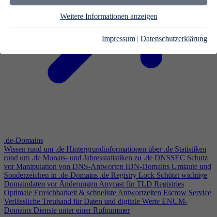
Weitere Informationen anzeigen
Impressum
|
Datenschutzerklärung
.de-Domains
Wissen rund um .de
Hintergrundinformationen über .de
Statistiken
rund um .de
Monats- und Jahresstatistiken zu .de
DNSSEC
Schutz
vor Manipulation von DNS-Antworten
IDN-Domains
Umlaute und
Sonderzeichen in .de-Domains
.de Registry Lock
Schützt wichtige
Domaindaten vor Änderungen
Anycast für TLD Registries
Optimale Erreichbarkeit & schnellste Antwortzeiten
Escrow Service
Verlässliche Treuhand für Daten und digitale Werte
ENUM-
Domains
Dienste unter einer Rufnummer