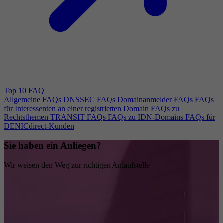
Top 10 FAQ
Allgemeine FAQs
DNSSEC FAQs
Domainanmelder FAQs
FAQs
für Interessenten an einer registrierten Domain
FAQs zu
Rechtsthemen
TRANSIT FAQs
FAQs zu IDN-Domains
FAQs für
DENICdirect-Kunden
Sie haben ein Anliegen?
Wir weisen den Weg zur richtigen Anlaufstelle