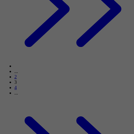
...
2
3
4
...