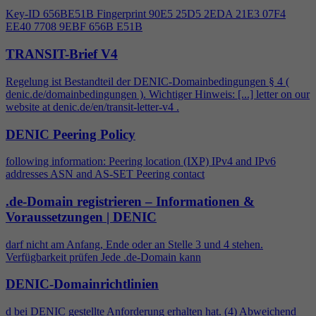
Key-ID 656BE51B Fingerprint 90E5 25D5 2EDA 21E3 07F
4
EE40 7708 9EBF 656B E51B
TRANSIT-Brief V4
Regelung ist Bestandteil der DENIC-Domainbedingungen §
4
(
denic.de/domainbedingungen ). Wichtiger Hinweis: [...] letter on our
website at denic.de/en/transit-letter-v
4
.
DENIC Peering Policy
following information: Peering location (IXP) IPv
4
and IPv6
addresses ASN and AS-SET Peering contact
.de-Domain registrieren – Informationen &
Voraussetzungen | DENIC
darf nicht am Anfang, Ende oder an Stelle 3 und
4
stehen.
Verfügbarkeit prüfen Jede .de-Domain kann
DENIC-Domainrichtlinien
d bei DENIC gestellte Anforderung erhalten hat. (
4
) Abweichend