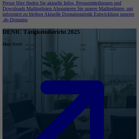
Presse
Hier finden Sie aktuelle Infos, Pressemitteilungen und
Downloads
Mailinglisten
Abonnieren Sie unsere Mailinglisten, um
informiert zu bleiben
Aktuelle Domainstatistik
Entwicklung unserer
.de-Domains
DENIC Tätigkeitsbericht 2025
Hier lesen