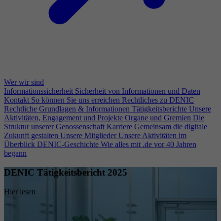
Wer wir sind
Informationssicherheit
Sicherheit von Informationen und Daten
Kontakt
So können Sie uns erreichen
Rechtliches zu DENIC
Rechtliche Grundlagen & Informationen
Tätigkeitsberichte
Unsere
Aktivitäten, Engagement und Projekte
Organe und Gremien
Die
Struktur unserer Genossenschaft
Karriere
Gemeinsam die digitale
Zukunft gestalten
Unsere Mitglieder
Unsere Aktivitäten im
Überblick
DENIC-Geschichte
Wie alles mit .de vor 40 Jahren
begann
DENIC Tätigkeitsbericht 2025
Hier lesen