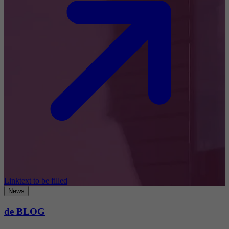
Linktext to be filled
News
de BLOG