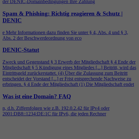
der DENIC-Domainbedingungen Ihre Zahlung
Spam & Phishing: Richtig reagieren & Schutz |
DENIC
e Mehr Informationen dazu finden Sie unter §
4
, Abs.
4
und § 3,
Abs. 2 der Beschwerdeordnung von eco
DENIC-Statut
Zweck und Gegenstand § 3 Erwerb der Mitgliedschaft §
4
Ende der
Mitgliedschaft § 5 Kündigung eines Mitgliedes [...] Beitritt, wird das
Eintrittsgeld zurückerstattet. (
4
) Über die Zulassung zum Beitritt
entscheidet der Vorstand [...] er Frist entsprechende Nachweise zu
erbringen. §
4
Ende der Mitgliedschaft (1) Die Mitgliedschaft endet
Was ist eine Domain?
FAQ
n, d.h. Ziffernfolgen wie z.B. 192.0.2.42 für IPv
4
oder
2001:DB8::1234:DE:1C für IPv6, die jeden Rechner