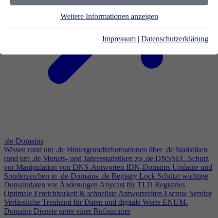
Weitere Informationen anzeigen
Impressum
|
Datenschutzerklärung
.de-Domains
Wissen rund um .de
Hintergrundinformationen über .de
Statistiken
rund um .de
Monats- und Jahresstatistiken zu .de
DNSSEC
Schutz
vor Manipulation von DNS-Antworten
IDN-Domains
Umlaute und
Sonderzeichen in .de-Domains
.de Registry Lock
Schützt wichtige
Domaindaten vor Änderungen
Anycast für TLD Registries
Optimale Erreichbarkeit & schnellste Antwortzeiten
Escrow Service
Verlässliche Treuhand für Daten und digitale Werte
ENUM-
Domains
Dienste unter einer Rufnummer