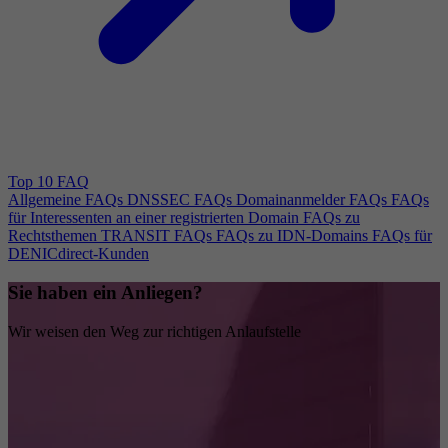
Top 10 FAQ
Allgemeine FAQs
DNSSEC FAQs
Domainanmelder FAQs
FAQs
für Interessenten an einer registrierten Domain
FAQs zu
Rechtsthemen
TRANSIT FAQs
FAQs zu IDN-Domains
FAQs für
DENICdirect-Kunden
Sie haben ein Anliegen?
Wir weisen den Weg zur richtigen Anlaufstelle