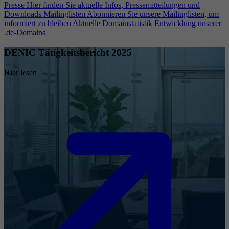
Presse
Hier finden Sie aktuelle Infos, Pressemitteilungen und
Downloads
Mailinglisten
Abonnieren Sie unsere Mailinglisten, um
informiert zu bleiben
Aktuelle Domainstatistik
Entwicklung unserer
.de-Domains
DENIC Tätigkeitsbericht 2025
Hier lesen