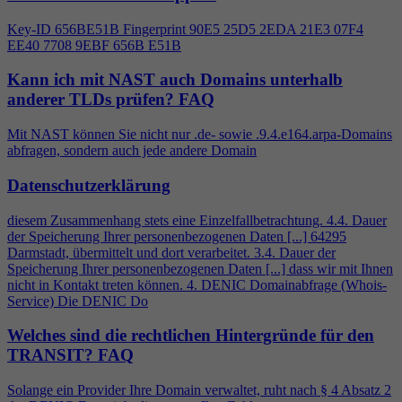
Key-ID 656BE51B Fingerprint 90E5 25D5 2EDA 21E3 07F
4
EE40 7708 9EBF 656B E51B
Kann ich mit NAST auch Domains unterhalb
anderer TLDs prüfen?
FAQ
Mit NAST können Sie nicht nur .de- sowie .9.
4
.e164.arpa-Domains
abfragen, sondern auch jede andere Domain
Datenschutzerklärung
diesem Zusammenhang stets eine Einzelfallbetrachtung.
4
.
4
. Dauer
der Speicherung Ihrer personenbezogenen Daten [...] 64295
Darmstadt, übermittelt und dort verarbeitet. 3.
4
. Dauer der
Speicherung Ihrer personenbezogenen Daten [...] dass wir mit Ihnen
nicht in Kontakt treten können.
4
. DENIC Domainabfrage (Whois-
Service) Die DENIC Do
Welches sind die rechtlichen Hintergründe für den
TRANSIT?
FAQ
Solange ein Provider Ihre Domain verwaltet, ruht nach §
4
Absatz 2