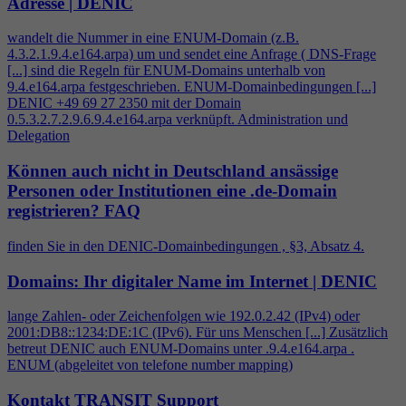
Adresse | DENIC
wandelt die Nummer in eine ENUM-Domain (z.B.
4
.3.2.1.9.
4
.e164.arpa) um und sendet eine Anfrage ( DNS-Frage
[...] sind die Regeln für ENUM-Domains unterhalb von
9.
4
.e164.arpa festgeschrieben. ENUM-Domainbedingungen [...]
DENIC +49 69 27 2350 mit der Domain
0.5.3.2.7.2.9.6.9.
4
.e164.arpa verknüpft. Administration und
Delegation
Können auch nicht in Deutschland ansässige
Personen oder Institutionen eine .de-Domain
registrieren?
FAQ
finden Sie in den DENIC-Domainbedingungen , §3, Absatz
4
.
Domains: Ihr digitaler Name im Internet | DENIC
lange Zahlen- oder Zeichenfolgen wie 192.0.2.42 (IPv
4
) oder
2001:DB8::1234:DE:1C (IPv6). Für uns Menschen [...] Zusätzlich
betreut DENIC auch ENUM-Domains unter .9.
4
.e164.arpa .
ENUM (abgeleitet von telefone number mapping)
Kontakt TRANSIT Support