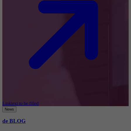
Linktext to be filled
News
de BLOG