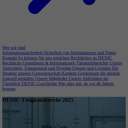
Wer wir sind
Informationssicherheit
Sicherheit von Informationen und Daten
Kontakt
So können Sie uns erreichen
Rechtliches zu DENIC
Rechtliche Grundlagen & Informationen
Tätigkeitsberichte
Unsere
Aktivitäten, Engagement und Projekte
Organe und Gremien
Die
Struktur unserer Genossenschaft
Karriere
Gemeinsam die digitale
Zukunft gestalten
Unsere Mitglieder
Unsere Aktivitäten im
Überblick
DENIC-Geschichte
Wie alles mit .de vor 40 Jahren
begann
DENIC Tätigkeitsbericht 2025
Hier lesen