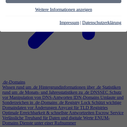
Weitere Informationen anzeigen
Impressum
|
Datenschutzerklärung
.de-Domains
Wissen rund um .de
Hintergrundinformationen über .de
Statistiken
rund um .de
Monats- und Jahresstatistiken zu .de
DNSSEC
Schutz
vor Manipulation von DNS-Antworten
IDN-Domains
Umlaute und
Sonderzeichen in .de-Domains
.de Registry Lock
Schützt wichtige
Domaindaten vor Änderungen
Anycast für TLD Registries
Optimale Erreichbarkeit & schnellste Antwortzeiten
Escrow Service
Verlässliche Treuhand für Daten und digitale Werte
ENUM-
Domains
Dienste unter einer Rufnummer