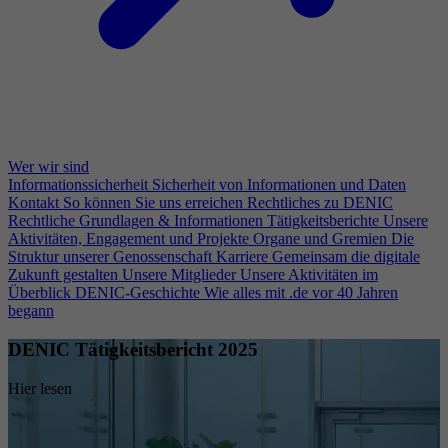
Wer wir sind
Informationssicherheit
Sicherheit von Informationen und Daten
Kontakt
So können Sie uns erreichen
Rechtliches zu DENIC
Rechtliche Grundlagen & Informationen
Tätigkeitsberichte
Unsere
Aktivitäten, Engagement und Projekte
Organe und Gremien
Die
Struktur unserer Genossenschaft
Karriere
Gemeinsam die digitale
Zukunft gestalten
Unsere Mitglieder
Unsere Aktivitäten im
Überblick
DENIC-Geschichte
Wie alles mit .de vor 40 Jahren
begann
DENIC Tätigkeitsbericht 2025
Hier lesen