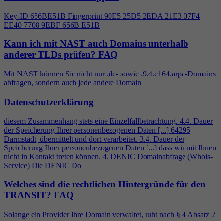
Key-ID 656BE51B Fingerprint 90E5 25D5 2EDA 21E3 07F
4
EE40 7708 9EBF 656B E51B
Kann ich mit NAST auch Domains unterhalb
anderer TLDs prüfen?
FAQ
Mit NAST können Sie nicht nur .de- sowie .9.
4
.e164.arpa-Domains
abfragen, sondern auch jede andere Domain
Datenschutzerklärung
diesem Zusammenhang stets eine Einzelfallbetrachtung.
4
.
4
. Dauer
der Speicherung Ihrer personenbezogenen Daten [...] 64295
Darmstadt, übermittelt und dort verarbeitet. 3.
4
. Dauer der
Speicherung Ihrer personenbezogenen Daten [...] dass wir mit Ihnen
nicht in Kontakt treten können.
4
. DENIC Domainabfrage (Whois-
Service) Die DENIC Do
Welches sind die rechtlichen Hintergründe für den
TRANSIT?
FAQ
Solange ein Provider Ihre Domain verwaltet, ruht nach §
4
Absatz 2