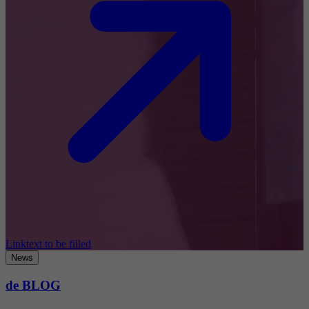
Linktext to be filled
News
de BLOG