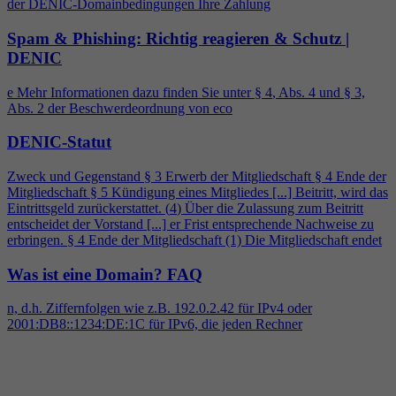
der DENIC-Domainbedingungen Ihre Zahlung
Spam & Phishing: Richtig reagieren & Schutz |
DENIC
e Mehr Informationen dazu finden Sie unter §
4
, Abs.
4
und § 3,
Abs. 2 der Beschwerdeordnung von eco
DENIC-Statut
Zweck und Gegenstand § 3 Erwerb der Mitgliedschaft §
4
Ende der
Mitgliedschaft § 5 Kündigung eines Mitgliedes [...] Beitritt, wird das
Eintrittsgeld zurückerstattet. (
4
) Über die Zulassung zum Beitritt
entscheidet der Vorstand [...] er Frist entsprechende Nachweise zu
erbringen. §
4
Ende der Mitgliedschaft (1) Die Mitgliedschaft endet
Was ist eine Domain?
FAQ
n, d.h. Ziffernfolgen wie z.B. 192.0.2.42 für IPv
4
oder
2001:DB8::1234:DE:1C für IPv6, die jeden Rechner