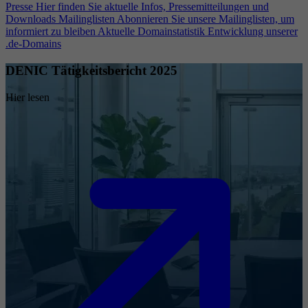
Presse
Hier finden Sie aktuelle Infos, Pressemitteilungen und
Downloads
Mailinglisten
Abonnieren Sie unsere Mailinglisten, um
informiert zu bleiben
Aktuelle Domainstatistik
Entwicklung unserer
.de-Domains
DENIC Tätigkeitsbericht 2025
Hier lesen