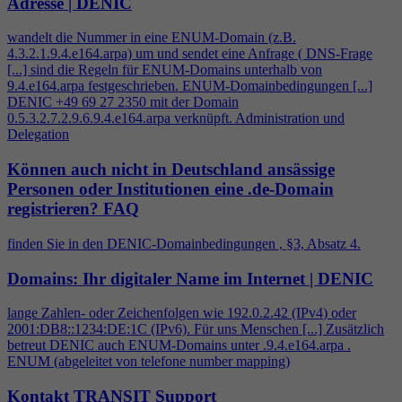
Adresse | DENIC
wandelt die Nummer in eine ENUM-Domain (z.B.
4
.3.2.1.9.
4
.e164.arpa) um und sendet eine Anfrage ( DNS-Frage
[...] sind die Regeln für ENUM-Domains unterhalb von
9.
4
.e164.arpa festgeschrieben. ENUM-Domainbedingungen [...]
DENIC +49 69 27 2350 mit der Domain
0.5.3.2.7.2.9.6.9.
4
.e164.arpa verknüpft. Administration und
Delegation
Können auch nicht in Deutschland ansässige
Personen oder Institutionen eine .de-Domain
registrieren?
FAQ
finden Sie in den DENIC-Domainbedingungen , §3, Absatz
4
.
Domains: Ihr digitaler Name im Internet | DENIC
lange Zahlen- oder Zeichenfolgen wie 192.0.2.42 (IPv
4
) oder
2001:DB8::1234:DE:1C (IPv6). Für uns Menschen [...] Zusätzlich
betreut DENIC auch ENUM-Domains unter .9.
4
.e164.arpa .
ENUM (abgeleitet von telefone number mapping)
Kontakt TRANSIT Support