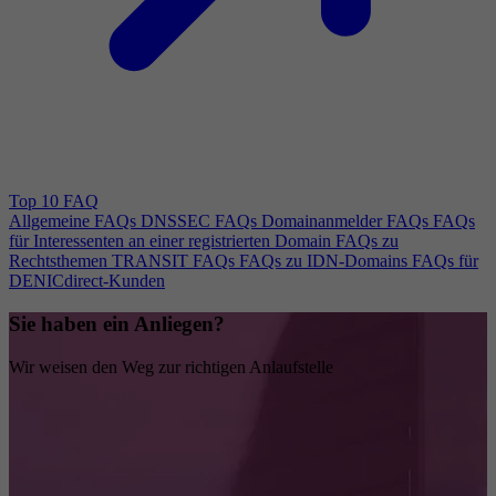
Top 10 FAQ
Allgemeine FAQs
DNSSEC FAQs
Domainanmelder FAQs
FAQs
für Interessenten an einer registrierten Domain
FAQs zu
Rechtsthemen
TRANSIT FAQs
FAQs zu IDN-Domains
FAQs für
DENICdirect-Kunden
Sie haben ein Anliegen?
Wir weisen den Weg zur richtigen Anlaufstelle