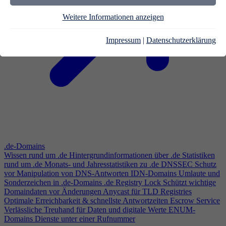
Weitere Informationen anzeigen
Impressum
|
Datenschutzerklärung
.de-Domains
Wissen rund um .de
Hintergrundinformationen über .de
Statistiken
rund um .de
Monats- und Jahresstatistiken zu .de
DNSSEC
Schutz
vor Manipulation von DNS-Antworten
IDN-Domains
Umlaute und
Sonderzeichen in .de-Domains
.de Registry Lock
Schützt wichtige
Domaindaten vor Änderungen
Anycast für TLD Registries
Optimale Erreichbarkeit & schnellste Antwortzeiten
Escrow Service
Verlässliche Treuhand für Daten und digitale Werte
ENUM-
Domains
Dienste unter einer Rufnummer