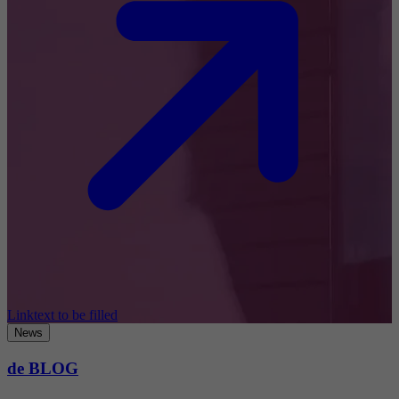
Linktext to be filled
News
de BLOG