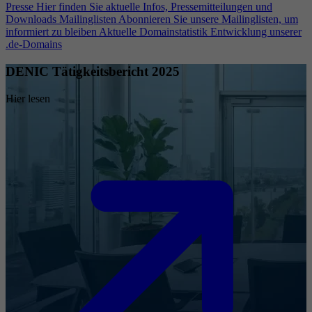
Presse
Hier finden Sie aktuelle Infos, Pressemitteilungen und
Downloads
Mailinglisten
Abonnieren Sie unsere Mailinglisten, um
informiert zu bleiben
Aktuelle Domainstatistik
Entwicklung unserer
.de-Domains
DENIC Tätigkeitsbericht 2025
Hier lesen