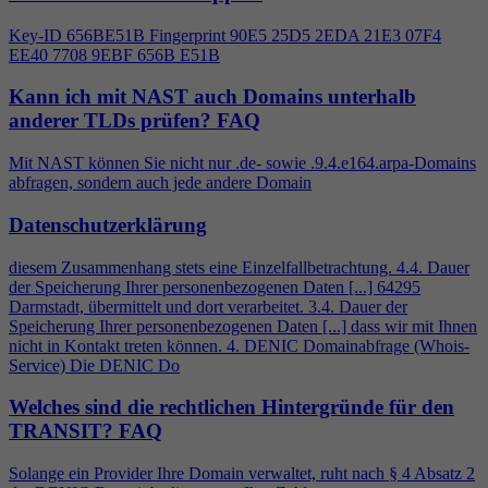
Key-ID 656BE51B Fingerprint 90E5 25D5 2EDA 21E3 07F
4
EE40 7708 9EBF 656B E51B
Kann ich mit NAST auch Domains unterhalb
anderer TLDs prüfen?
FAQ
Mit NAST können Sie nicht nur .de- sowie .9.
4
.e164.arpa-Domains
abfragen, sondern auch jede andere Domain
Datenschutzerklärung
diesem Zusammenhang stets eine Einzelfallbetrachtung.
4
.
4
. Dauer
der Speicherung Ihrer personenbezogenen Daten [...] 64295
Darmstadt, übermittelt und dort verarbeitet. 3.
4
. Dauer der
Speicherung Ihrer personenbezogenen Daten [...] dass wir mit Ihnen
nicht in Kontakt treten können.
4
. DENIC Domainabfrage (Whois-
Service) Die DENIC Do
Welches sind die rechtlichen Hintergründe für den
TRANSIT?
FAQ
Solange ein Provider Ihre Domain verwaltet, ruht nach §
4
Absatz 2