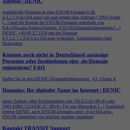
Adresse | DENIC
wandelt die Nummer in eine ENUM-Domain (z.B.
4
.3.2.1.9.
4
.e164.arpa) um und sendet eine Anfrage ( DNS-Frage
[...] sind die Regeln für ENUM-Domains unterhalb von
9.
4
.e164.arpa festgeschrieben. ENUM-Domainbedingungen [...]
DENIC +49 69 27 2350 mit der Domain
0.5.3.2.7.2.9.6.9.
4
.e164.arpa verknüpft. Administration und
Delegation
Können auch nicht in Deutschland ansässige
Personen oder Institutionen eine .de-Domain
registrieren?
FAQ
finden Sie in den DENIC-Domainbedingungen , §3, Absatz
4
.
Domains: Ihr digitaler Name im Internet | DENIC
lange Zahlen- oder Zeichenfolgen wie 192.0.2.42 (IPv
4
) oder
2001:DB8::1234:DE:1C (IPv6). Für uns Menschen [...] Zusätzlich
betreut DENIC auch ENUM-Domains unter .9.
4
.e164.arpa .
ENUM (abgeleitet von telefone number mapping)
Kontakt TRANSIT Support