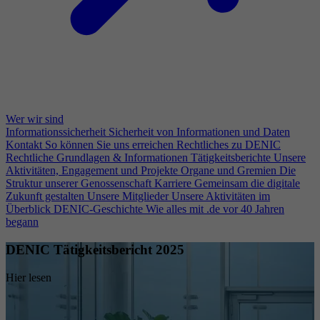
Wer wir sind
Informationssicherheit
Sicherheit von Informationen und Daten
Kontakt
So können Sie uns erreichen
Rechtliches zu DENIC
Rechtliche Grundlagen & Informationen
Tätigkeitsberichte
Unsere
Aktivitäten, Engagement und Projekte
Organe und Gremien
Die
Struktur unserer Genossenschaft
Karriere
Gemeinsam die digitale
Zukunft gestalten
Unsere Mitglieder
Unsere Aktivitäten im
Überblick
DENIC-Geschichte
Wie alles mit .de vor 40 Jahren
begann
DENIC Tätigkeitsbericht 2025
Hier lesen