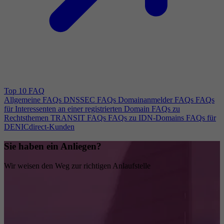
Top 10 FAQ
Allgemeine FAQs
DNSSEC FAQs
Domainanmelder FAQs
FAQs
für Interessenten an einer registrierten Domain
FAQs zu
Rechtsthemen
TRANSIT FAQs
FAQs zu IDN-Domains
FAQs für
DENICdirect-Kunden
Sie haben ein Anliegen?
Wir weisen den Weg zur richtigen Anlaufstelle