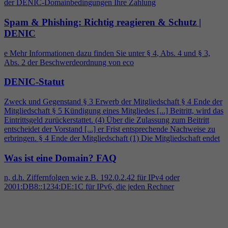
der DENIC-Domainbedingungen Ihre Zahlung
Spam & Phishing: Richtig reagieren & Schutz |
DENIC
e Mehr Informationen dazu finden Sie unter §
4
, Abs.
4
und § 3,
Abs. 2 der Beschwerdeordnung von eco
DENIC-Statut
Zweck und Gegenstand § 3 Erwerb der Mitgliedschaft §
4
Ende der
Mitgliedschaft § 5 Kündigung eines Mitgliedes [...] Beitritt, wird das
Eintrittsgeld zurückerstattet. (
4
) Über die Zulassung zum Beitritt
entscheidet der Vorstand [...] er Frist entsprechende Nachweise zu
erbringen. §
4
Ende der Mitgliedschaft (1) Die Mitgliedschaft endet
Was ist eine Domain?
FAQ
n, d.h. Ziffernfolgen wie z.B. 192.0.2.42 für IPv
4
oder
2001:DB8::1234:DE:1C für IPv6, die jeden Rechner