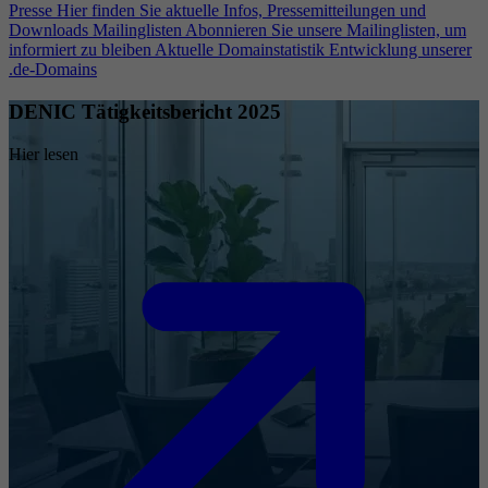
Presse
Hier finden Sie aktuelle Infos, Pressemitteilungen und
Downloads
Mailinglisten
Abonnieren Sie unsere Mailinglisten, um
informiert zu bleiben
Aktuelle Domainstatistik
Entwicklung unserer
.de-Domains
DENIC Tätigkeitsbericht 2025
Hier lesen