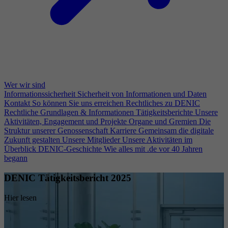
Wer wir sind
Informationssicherheit
Sicherheit von Informationen und Daten
Kontakt
So können Sie uns erreichen
Rechtliches zu DENIC
Rechtliche Grundlagen & Informationen
Tätigkeitsberichte
Unsere
Aktivitäten, Engagement und Projekte
Organe und Gremien
Die
Struktur unserer Genossenschaft
Karriere
Gemeinsam die digitale
Zukunft gestalten
Unsere Mitglieder
Unsere Aktivitäten im
Überblick
DENIC-Geschichte
Wie alles mit .de vor 40 Jahren
begann
DENIC Tätigkeitsbericht 2025
Hier lesen