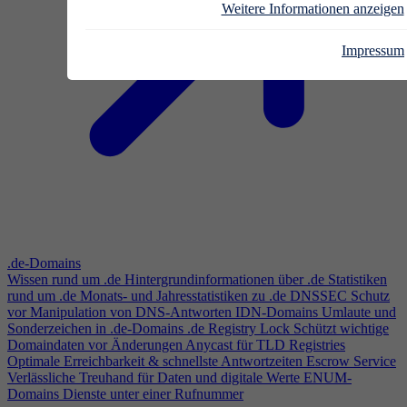
Weitere Informationen anzeigen
Impressum
.de-Domains
Wissen rund um .de
Hintergrundinformationen über .de
Statistiken
rund um .de
Monats- und Jahresstatistiken zu .de
DNSSEC
Schutz
vor Manipulation von DNS-Antworten
IDN-Domains
Umlaute und
Sonderzeichen in .de-Domains
.de Registry Lock
Schützt wichtige
Domaindaten vor Änderungen
Anycast für TLD Registries
Optimale Erreichbarkeit & schnellste Antwortzeiten
Escrow Service
Verlässliche Treuhand für Daten und digitale Werte
ENUM-
Domains
Dienste unter einer Rufnummer