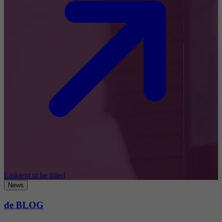
Linktext to be filled
News
de BLOG