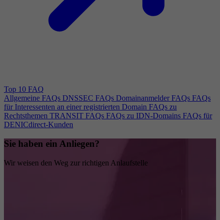
Top 10 FAQ
Allgemeine FAQs
DNSSEC FAQs
Domainanmelder FAQs
FAQs
für Interessenten an einer registrierten Domain
FAQs zu
Rechtsthemen
TRANSIT FAQs
FAQs zu IDN-Domains
FAQs für
DENICdirect-Kunden
Sie haben ein Anliegen?
Wir weisen den Weg zur richtigen Anlaufstelle