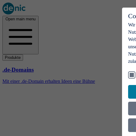
Co
Open main menu
Wir
Nut
Webs
uns
Nut
Produkte
zul
.de-Domains
Mit einer .de-Domain erhalten Ideen eine Bühne