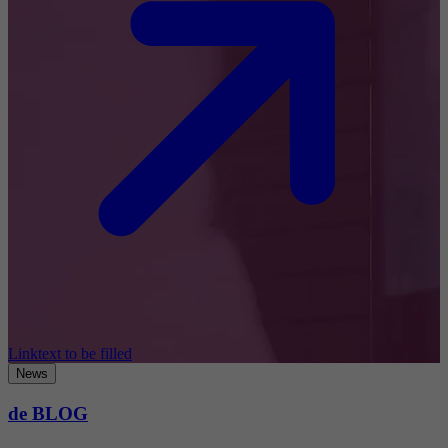
Linktext to be filled
News
de BLOG