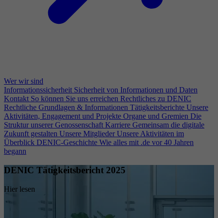
Wer wir sind
Informationssicherheit
Sicherheit von Informationen und Daten
Kontakt
So können Sie uns erreichen
Rechtliches zu DENIC
Rechtliche Grundlagen & Informationen
Tätigkeitsberichte
Unsere
Aktivitäten, Engagement und Projekte
Organe und Gremien
Die
Struktur unserer Genossenschaft
Karriere
Gemeinsam die digitale
Zukunft gestalten
Unsere Mitglieder
Unsere Aktivitäten im
Überblick
DENIC-Geschichte
Wie alles mit .de vor 40 Jahren
begann
DENIC Tätigkeitsbericht 2025
Hier lesen