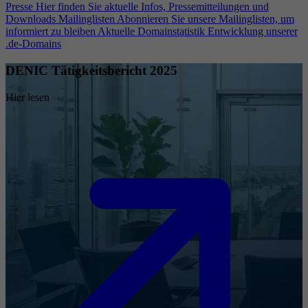
Presse
Hier finden Sie aktuelle Infos, Pressemitteilungen und
Downloads
Mailinglisten
Abonnieren Sie unsere Mailinglisten, um
informiert zu bleiben
Aktuelle Domainstatistik
Entwicklung unserer
.de-Domains
DENIC Tätigkeitsbericht 2025
Hier lesen