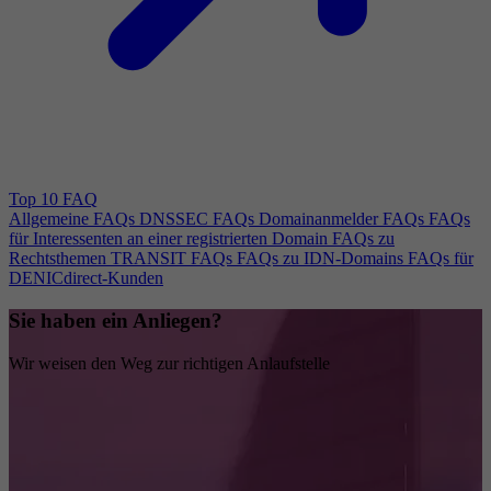
Top 10 FAQ
Allgemeine FAQs
DNSSEC FAQs
Domainanmelder FAQs
FAQs
für Interessenten an einer registrierten Domain
FAQs zu
Rechtsthemen
TRANSIT FAQs
FAQs zu IDN-Domains
FAQs für
DENICdirect-Kunden
Sie haben ein Anliegen?
Wir weisen den Weg zur richtigen Anlaufstelle