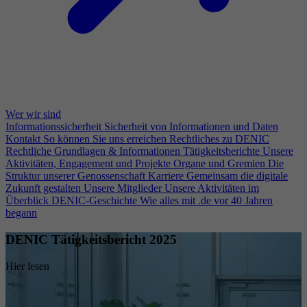
Wer wir sind
Informationssicherheit
Sicherheit von Informationen und Daten
Kontakt
So können Sie uns erreichen
Rechtliches zu DENIC
Rechtliche Grundlagen & Informationen
Tätigkeitsberichte
Unsere
Aktivitäten, Engagement und Projekte
Organe und Gremien
Die
Struktur unserer Genossenschaft
Karriere
Gemeinsam die digitale
Zukunft gestalten
Unsere Mitglieder
Unsere Aktivitäten im
Überblick
DENIC-Geschichte
Wie alles mit .de vor 40 Jahren
begann
DENIC Tätigkeitsbericht 2025
Hier lesen