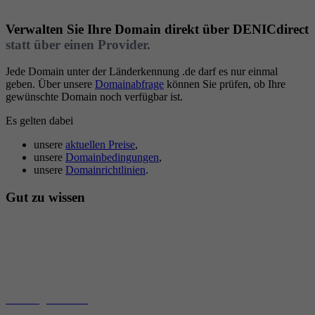
Verwalten Sie Ihre Domain direkt über
DENICdirect
statt über einen Provider.
Jede Domain unter der Länderkennung .de darf es nur einmal
geben. Über unsere
Domainabfrage
können Sie prüfen, ob Ihre
gewünschte Domain noch verfügbar ist.
Es gelten dabei
unsere
aktuellen Preise
,
unsere
Domainbedingungen
,
unsere
Domainrichtlinien
.
Gut zu wissen
Bei DENICdirect kümmern wir uns ausschließlich um die
Verwaltung Ihrer Domain. Dienste wie Webspace, E-Mail-Adressen
oder Nameservice sind nicht enthalten. Diese Leistungen bieten
Provider an. Dafür empfehlen wir die Verwaltung Ihrer Domain
über eines unserer Mitglieder.
Zur Mitgliederliste