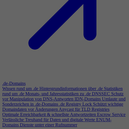
.de-Domains
Wissen rund um .de
Hintergrundinformationen über .de
Statistiken
rund um .de
Monats- und Jahresstatistiken zu .de
DNSSEC
Schutz
vor Manipulation von DNS-Antworten
IDN-Domains
Umlaute und
Sonderzeichen in .de-Domains
.de Registry Lock
Schützt wichtige
Domaindaten vor Änderungen
Anycast für TLD Registries
Optimale Erreichbarkeit & schnellste Antwortzeiten
Escrow Service
Verlässliche Treuhand für Daten und digitale Werte
ENUM-
Domains
Dienste unter einer Rufnummer