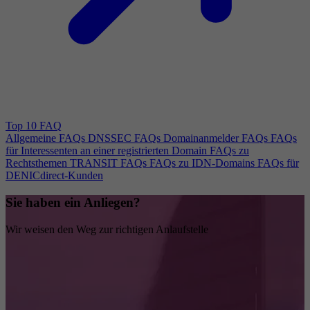
Top 10 FAQ
Allgemeine FAQs
DNSSEC FAQs
Domainanmelder FAQs
FAQs
für Interessenten an einer registrierten Domain
FAQs zu
Rechtsthemen
TRANSIT FAQs
FAQs zu IDN-Domains
FAQs für
DENICdirect-Kunden
Sie haben ein Anliegen?
Wir weisen den Weg zur richtigen Anlaufstelle