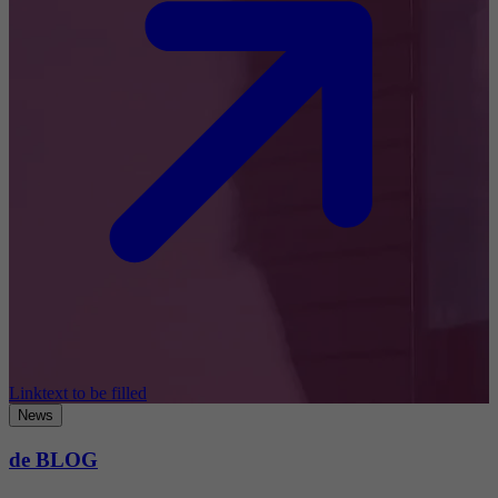
Linktext to be filled
News
de BLOG