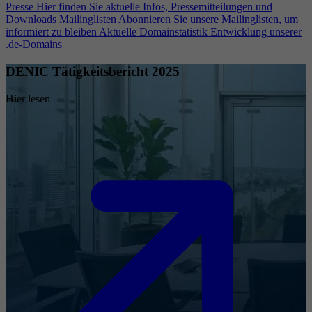
Presse
Hier finden Sie aktuelle Infos, Pressemitteilungen und
Downloads
Mailinglisten
Abonnieren Sie unsere Mailinglisten, um
informiert zu bleiben
Aktuelle Domainstatistik
Entwicklung unserer
.de-Domains
DENIC Tätigkeitsbericht 2025
Hier lesen