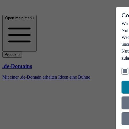
Co
Open main menu
Wir
Nut
Webs
uns
Nut
Produkte
zul
.de-Domains
Mit einer .de-Domain erhalten Ideen eine Bühne