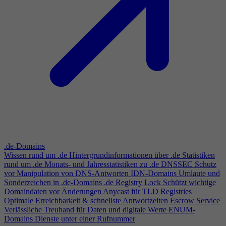
.de-Domains
Wissen rund um .de
Hintergrundinformationen über .de
Statistiken
rund um .de
Monats- und Jahresstatistiken zu .de
DNSSEC
Schutz
vor Manipulation von DNS-Antworten
IDN-Domains
Umlaute und
Sonderzeichen in .de-Domains
.de Registry Lock
Schützt wichtige
Domaindaten vor Änderungen
Anycast für TLD Registries
Optimale Erreichbarkeit & schnellste Antwortzeiten
Escrow Service
Verlässliche Treuhand für Daten und digitale Werte
ENUM-
Domains
Dienste unter einer Rufnummer