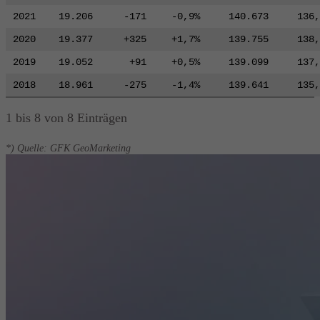
2021
19.206
-171
-0,9%
140.673
136,
2020
19.377
+325
+1,7%
139.755
138,
2019
19.052
+91
+0,5%
139.099
137,
2018
18.961
-275
-1,4%
139.641
135,
1 bis 8 von 8 Einträgen
*) Quelle: GFK GeoMarketing