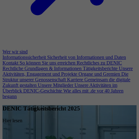
Wer wir sind
Informationssicherheit
Sicherheit von Informationen und Daten
Kontakt
So können Sie uns erreichen
Rechtliches zu DENIC
Rechtliche Grundlagen & Informationen
Tätigkeitsberichte
Unsere
Aktivitäten, Engagement und Projekte
Organe und Gremien
Die
Struktur unserer Genossenschaft
Karriere
Gemeinsam die digitale
Zukunft gestalten
Unsere Mitglieder
Unsere Aktivitäten im
Überblick
DENIC-Geschichte
Wie alles mit .de vor 40 Jahren
begann
DENIC Tätigkeitsbericht 2025
Hier lesen