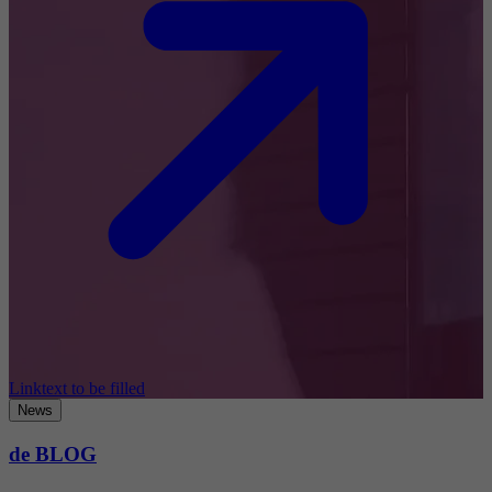
Linktext to be filled
News
de BLOG