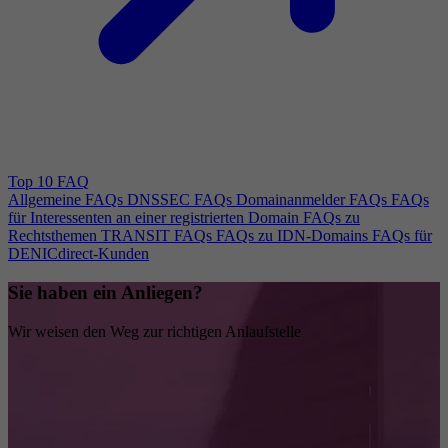
Top 10 FAQ
Allgemeine FAQs
DNSSEC FAQs
Domainanmelder FAQs
FAQs
für Interessenten an einer registrierten Domain
FAQs zu
Rechtsthemen
TRANSIT FAQs
FAQs zu IDN-Domains
FAQs für
DENICdirect-Kunden
Sie haben ein Anliegen?
Wir weisen den Weg zur richtigen Anlaufstelle