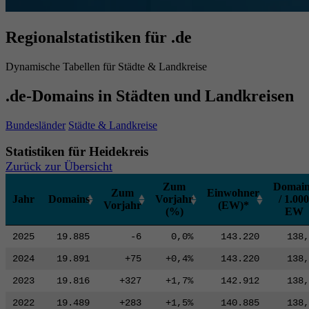
Regionalstatistiken für .de
Dynamische Tabellen für Städte & Landkreise
.de-Domains in Städten und Landkreisen
Bundesländer
Städte & Landkreise
Statistiken für Heidekreis
Zurück zur Übersicht
Zum
Domain
Zum
Einwohner
Jahr
Domains
Vorjahr
/ 1.000
Vorjahr
(EW)*
(%)
EW
2025
19.885
-6
0,0%
143.220
138,
2024
19.891
+75
+0,4%
143.220
138,
2023
19.816
+327
+1,7%
142.912
138,
2022
19.489
+283
+1,5%
140.885
138,