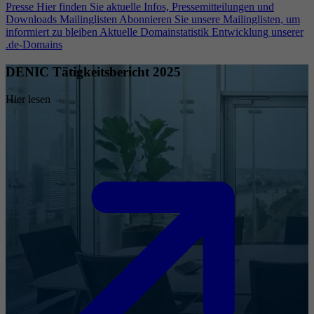
Presse
Hier finden Sie aktuelle Infos, Pressemitteilungen und
Downloads
Mailinglisten
Abonnieren Sie unsere Mailinglisten, um
informiert zu bleiben
Aktuelle Domainstatistik
Entwicklung unserer
.de-Domains
DENIC Tätigkeitsbericht 2025
Hier lesen