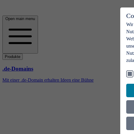
Co
Open main menu
Wir
Nut
Webs
uns
Nut
Produkte
zul
.de-Domains
Mit einer .de-Domain erhalten Ideen eine Bühne