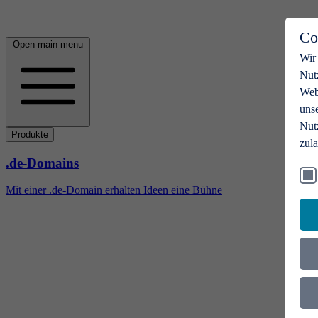
Co
Open main menu
Wir
Nut
Webs
uns
Nut
Produkte
zul
.de-Domains
Mit einer .de-Domain erhalten Ideen eine Bühne