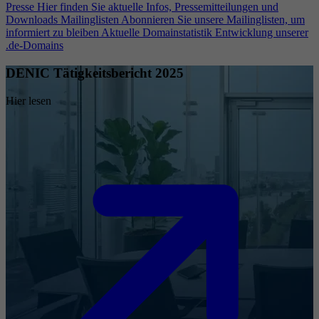
Presse
Hier finden Sie aktuelle Infos, Pressemitteilungen und
Downloads
Mailinglisten
Abonnieren Sie unsere Mailinglisten, um
informiert zu bleiben
Aktuelle Domainstatistik
Entwicklung unserer
.de-Domains
DENIC Tätigkeitsbericht 2025
Hier lesen