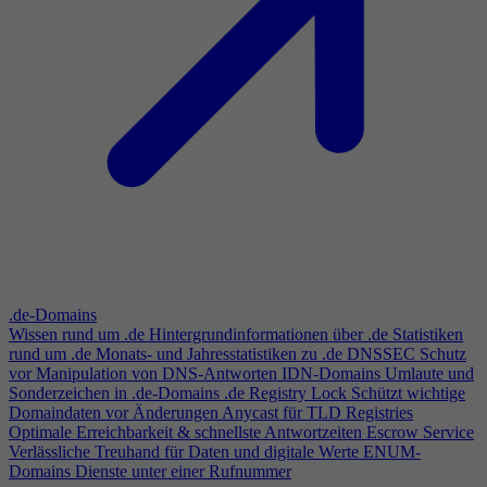
.de-Domains
Wissen rund um .de
Hintergrundinformationen über .de
Statistiken
rund um .de
Monats- und Jahresstatistiken zu .de
DNSSEC
Schutz
vor Manipulation von DNS-Antworten
IDN-Domains
Umlaute und
Sonderzeichen in .de-Domains
.de Registry Lock
Schützt wichtige
Domaindaten vor Änderungen
Anycast für TLD Registries
Optimale Erreichbarkeit & schnellste Antwortzeiten
Escrow Service
Verlässliche Treuhand für Daten und digitale Werte
ENUM-
Domains
Dienste unter einer Rufnummer