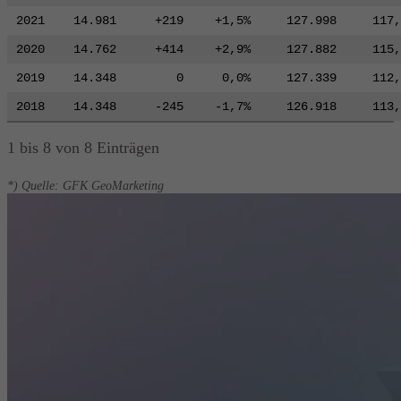
2021
14.981
+219
+1,5%
127.998
117,
2020
14.762
+414
+2,9%
127.882
115,
2019
14.348
0
0,0%
127.339
112,
2018
14.348
-245
-1,7%
126.918
113,
1 bis 8 von 8 Einträgen
*) Quelle: GFK GeoMarketing