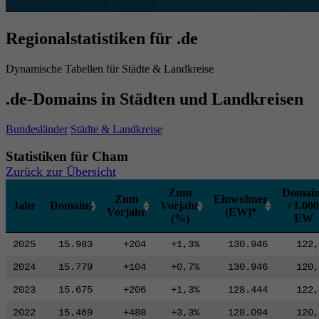
Regionalstatistiken für .de
Dynamische Tabellen für Städte & Landkreise
.de-Domains in Städten und Landkreisen
Bundesländer
Städte & Landkreise
Statistiken für Cham
Zurück zur Übersicht
Zum
Domain
Zum
Einwohner
Jahr
Domains
Vorjahr
/ 1.000
Vorjahr
(EW)*
(%)
EW
2025
15.983
+204
+1,3%
130.946
122,
2024
15.779
+104
+0,7%
130.946
120,
2023
15.675
+206
+1,3%
128.444
122,
2022
15.469
+488
+3,3%
128.094
120,