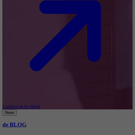
Linktext to be filled
News
de BLOG