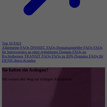
Top 10 FAQ
Allgemeine FAQs
DNSSEC FAQs
Domainanmelder FAQs
FAQs
für Interessenten an einer registrierten Domain
FAQs zu
Rechtsthemen
TRANSIT FAQs
FAQs zu IDN-Domains
FAQs für
DENICdirect-Kunden
Sie haben ein Anliegen?
Wir weisen den Weg zur richtigen Anlaufstelle