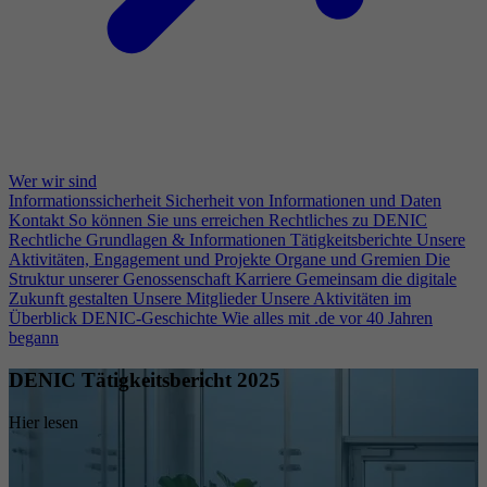
Wer wir sind
Informationssicherheit
Sicherheit von Informationen und Daten
Kontakt
So können Sie uns erreichen
Rechtliches zu DENIC
Rechtliche Grundlagen & Informationen
Tätigkeitsberichte
Unsere
Aktivitäten, Engagement und Projekte
Organe und Gremien
Die
Struktur unserer Genossenschaft
Karriere
Gemeinsam die digitale
Zukunft gestalten
Unsere Mitglieder
Unsere Aktivitäten im
Überblick
DENIC-Geschichte
Wie alles mit .de vor 40 Jahren
begann
DENIC Tätigkeitsbericht 2025
Hier lesen