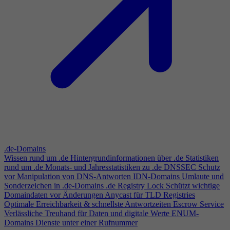
.de-Domains
Wissen rund um .de
Hintergrundinformationen über .de
Statistiken
rund um .de
Monats- und Jahresstatistiken zu .de
DNSSEC
Schutz
vor Manipulation von DNS-Antworten
IDN-Domains
Umlaute und
Sonderzeichen in .de-Domains
.de Registry Lock
Schützt wichtige
Domaindaten vor Änderungen
Anycast für TLD Registries
Optimale Erreichbarkeit & schnellste Antwortzeiten
Escrow Service
Verlässliche Treuhand für Daten und digitale Werte
ENUM-
Domains
Dienste unter einer Rufnummer