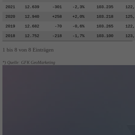
2021
12.639
-301
-2,3%
103.235
122,
2020
12.940
+258
+2,0%
103.218
125,
2019
12.682
-70
-0,6%
103.265
122,
2018
12.752
-218
-1,7%
103.100
123,
1 bis 8 von 8 Einträgen
*) Quelle: GFK GeoMarketing