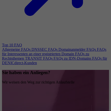
Top 10 FAQ
Allgemeine FAQs
DNSSEC FAQs
Domainanmelder FAQs
FAQs
für Interessenten an einer registrierten Domain
FAQs zu
Rechtsthemen
TRANSIT FAQs
FAQs zu IDN-Domains
FAQs für
DENICdirect-Kunden
Sie haben ein Anliegen?
Wir weisen den Weg zur richtigen Anlaufstelle