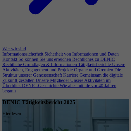
Wer wir sind
Informationssicherheit
Sicherheit von Informationen und Daten
Kontakt
So können Sie uns erreichen
Rechtliches zu DENIC
Rechtliche Grundlagen & Informationen
Tätigkeitsberichte
Unsere
Aktivitäten, Engagement und Projekte
Organe und Gremien
Die
Struktur unserer Genossenschaft
Karriere
Gemeinsam die digitale
Zukunft gestalten
Unsere Mitglieder
Unsere Aktivitäten im
Überblick
DENIC-Geschichte
Wie alles mit .de vor 40 Jahren
begann
DENIC Tätigkeitsbericht 2025
Hier lesen