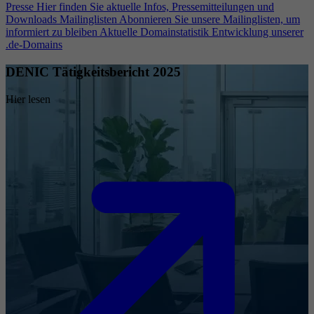
Presse
Hier finden Sie aktuelle Infos, Pressemitteilungen und
Downloads
Mailinglisten
Abonnieren Sie unsere Mailinglisten, um
informiert zu bleiben
Aktuelle Domainstatistik
Entwicklung unserer
.de-Domains
DENIC Tätigkeitsbericht 2025
Hier lesen