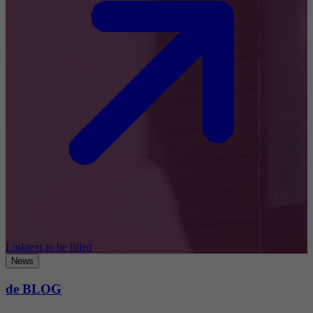
Linktext to be filled
News
de BLOG