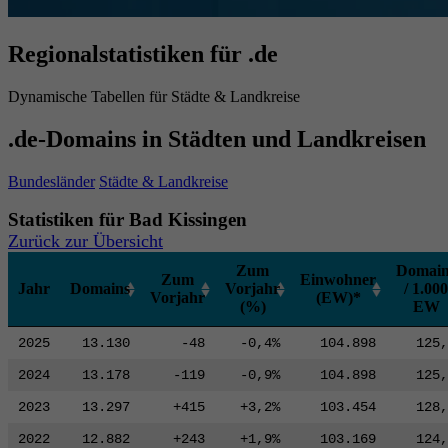
Regionalstatistiken für .de
Dynamische Tabellen für Städte & Landkreise
.de-Domains in Städten und Landkreisen
Bundesländer
Städte & Landkreise
Statistiken für Bad Kissingen
Zurück zur Übersicht
Zum
Domain
Zum
Einwohner
Jahr
Domains
Vorjahr
/ 1.000
Vorjahr
(EW)*
(%)
EW
2025
13.130
-48
-0,4%
104.898
125,
2024
13.178
-119
-0,9%
104.898
125,
2023
13.297
+415
+3,2%
103.454
128,
2022
12.882
+243
+1,9%
103.169
124,