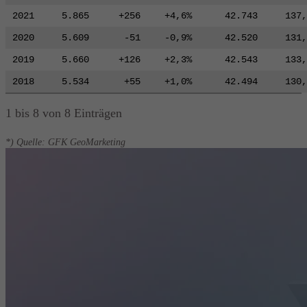
2021
5.865
+256
+4,6%
42.743
137,
2020
5.609
-51
-0,9%
42.520
131,
2019
5.660
+126
+2,3%
42.543
133,
2018
5.534
+55
+1,0%
42.494
130,
1 bis 8 von 8 Einträgen
*) Quelle: GFK GeoMarketing