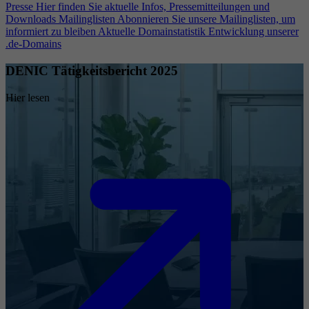
Presse
Hier finden Sie aktuelle Infos, Pressemitteilungen und
Downloads
Mailinglisten
Abonnieren Sie unsere Mailinglisten, um
informiert zu bleiben
Aktuelle Domainstatistik
Entwicklung unserer
.de-Domains
DENIC Tätigkeitsbericht 2025
Hier lesen