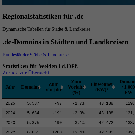
Regionalstatistiken für .de
Dynamische Tabellen für Städte & Landkreise
.de-Domains in Städten und Landkreisen
Bundesländer
Städte & Landkreise
Statistiken für Weiden i.d.OPf.
Zurück zur Übersicht
Zum
Domain
Zum
Einwohner
Jahr
Domains
Vorjahr
/ 1.000
Vorjahr
(EW)*
(%)
EW
2025
5.587
-97
-1,7%
43.188
129,
2024
5.684
-191
-3,3%
43.188
131,
2023
5.875
-190
-3,1%
42.472
138,
2022
6.065
+200
+3,4%
42.535
142,