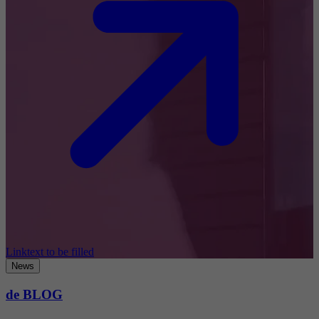
Linktext to be filled
News
de BLOG