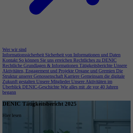
Wer wir sind
Informationssicherheit
Sicherheit von Informationen und Daten
Kontakt
So können Sie uns erreichen
Rechtliches zu DENIC
Rechtliche Grundlagen & Informationen
Tätigkeitsberichte
Unsere
Aktivitäten, Engagement und Projekte
Organe und Gremien
Die
Struktur unserer Genossenschaft
Karriere
Gemeinsam die digitale
Zukunft gestalten
Unsere Mitglieder
Unsere Aktivitäten im
Überblick
DENIC-Geschichte
Wie alles mit .de vor 40 Jahren
begann
DENIC Tätigkeitsbericht 2025
Hier lesen