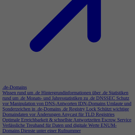
.de-Domains
Wissen rund um .de
Hintergrundinformationen über .de
Statistiken
rund um .de
Monats- und Jahresstatistiken zu .de
DNSSEC
Schutz
vor Manipulation von DNS-Antworten
IDN-Domains
Umlaute und
Sonderzeichen in .de-Domains
.de Registry Lock
Schützt wichtige
Domaindaten vor Änderungen
Anycast für TLD Registries
Optimale Erreichbarkeit & schnellste Antwortzeiten
Escrow Service
Verlässliche Treuhand für Daten und digitale Werte
ENUM-
Domains
Dienste unter einer Rufnummer