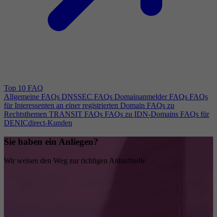
Top 10 FAQ
Allgemeine FAQs
DNSSEC FAQs
Domainanmelder FAQs
FAQs
für Interessenten an einer registrierten Domain
FAQs zu
Rechtsthemen
TRANSIT FAQs
FAQs zu IDN-Domains
FAQs für
DENICdirect-Kunden
Sie haben ein Anliegen?
Wir weisen den Weg zur richtigen Anlaufstelle