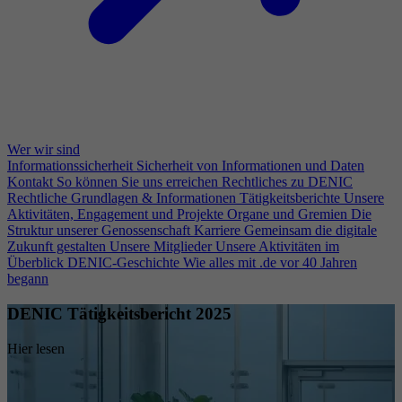
Wer wir sind
Informationssicherheit
Sicherheit von Informationen und Daten
Kontakt
So können Sie uns erreichen
Rechtliches zu DENIC
Rechtliche Grundlagen & Informationen
Tätigkeitsberichte
Unsere
Aktivitäten, Engagement und Projekte
Organe und Gremien
Die
Struktur unserer Genossenschaft
Karriere
Gemeinsam die digitale
Zukunft gestalten
Unsere Mitglieder
Unsere Aktivitäten im
Überblick
DENIC-Geschichte
Wie alles mit .de vor 40 Jahren
begann
DENIC Tätigkeitsbericht 2025
Hier lesen