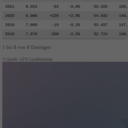
2021
8.023
-63
-0,8%
53.426
150,
2020
8.086
+226
+2,9%
54.032
149,
2019
7.860
-19
-0,2%
53.437
147,
2018
7.879
-200
-2,5%
52.724
149,
1 bis 8 von 8 Einträgen
*) Quelle: GFK GeoMarketing