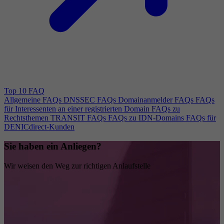
Top 10 FAQ
Allgemeine FAQs
DNSSEC FAQs
Domainanmelder FAQs
FAQs
für Interessenten an einer registrierten Domain
FAQs zu
Rechtsthemen
TRANSIT FAQs
FAQs zu IDN-Domains
FAQs für
DENICdirect-Kunden
Sie haben ein Anliegen?
Wir weisen den Weg zur richtigen Anlaufstelle