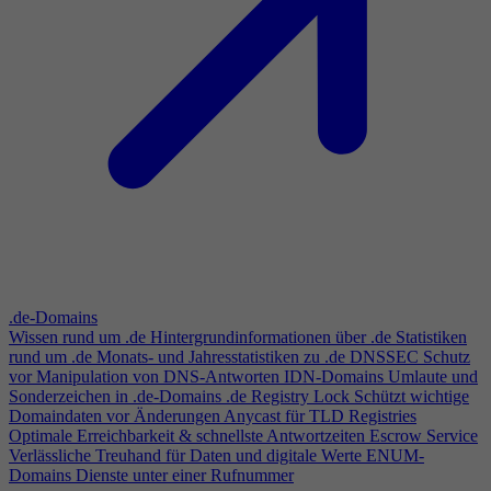
.de-Domains
Wissen rund um .de
Hintergrundinformationen über .de
Statistiken
rund um .de
Monats- und Jahresstatistiken zu .de
DNSSEC
Schutz
vor Manipulation von DNS-Antworten
IDN-Domains
Umlaute und
Sonderzeichen in .de-Domains
.de Registry Lock
Schützt wichtige
Domaindaten vor Änderungen
Anycast für TLD Registries
Optimale Erreichbarkeit & schnellste Antwortzeiten
Escrow Service
Verlässliche Treuhand für Daten und digitale Werte
ENUM-
Domains
Dienste unter einer Rufnummer