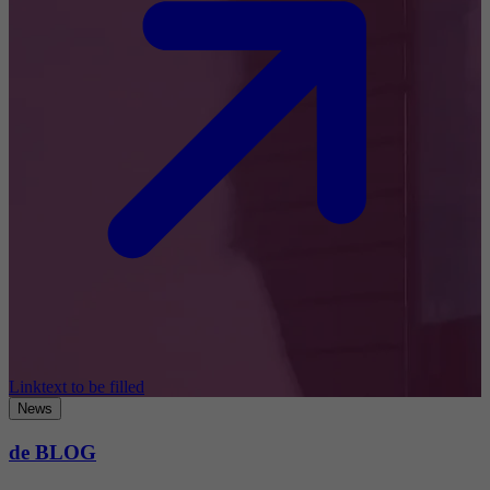
Linktext to be filled
News
de BLOG