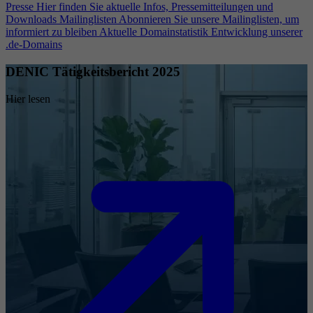
Presse
Hier finden Sie aktuelle Infos, Pressemitteilungen und
Downloads
Mailinglisten
Abonnieren Sie unsere Mailinglisten, um
informiert zu bleiben
Aktuelle Domainstatistik
Entwicklung unserer
.de-Domains
DENIC Tätigkeitsbericht 2025
Hier lesen