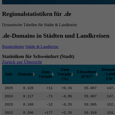
Regionalstatistiken für .de
Dynamische Tabellen für Städte & Landkreise
.de-Domains in Städten und Landkreisen
Bundesländer
Städte & Landkreise
Statistiken für Schweinfurt (Stadt)
Zurück zur Übersicht
Zum
Domain
Zum
Einwohner
Jahr
Domains
Vorjahr
/ 1.000
Vorjahr
(EW)*
(%)
EW
2025
8.128
+11
+0,1%
55.067
147,
2024
8.117
-71
-0,9%
55.067
147,
2023
8.188
-12
-0,2%
53.585
152,
2022
8.200
+177
+2,2%
53.319
153,