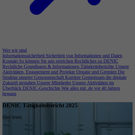
Wer wir sind
Informationssicherheit
Sicherheit von Informationen und Daten
Kontakt
So können Sie uns erreichen
Rechtliches zu DENIC
Rechtliche Grundlagen & Informationen
Tätigkeitsberichte
Unsere
Aktivitäten, Engagement und Projekte
Organe und Gremien
Die
Struktur unserer Genossenschaft
Karriere
Gemeinsam die digitale
Zukunft gestalten
Unsere Mitglieder
Unsere Aktivitäten im
Überblick
DENIC-Geschichte
Wie alles mit .de vor 40 Jahren
begann
DENIC Tätigkeitsbericht 2025
Hier lesen