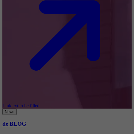
Linktext to be filled
News
de BLOG