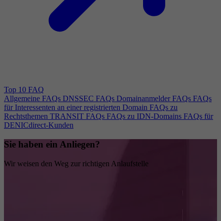
Top 10 FAQ
Allgemeine FAQs
DNSSEC FAQs
Domainanmelder FAQs
FAQs
für Interessenten an einer registrierten Domain
FAQs zu
Rechtsthemen
TRANSIT FAQs
FAQs zu IDN-Domains
FAQs für
DENICdirect-Kunden
Sie haben ein Anliegen?
Wir weisen den Weg zur richtigen Anlaufstelle