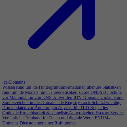
.de-Domains
Wissen rund um .de
Hintergrundinformationen über .de
Statistiken
rund um .de
Monats- und Jahresstatistiken zu .de
DNSSEC
Schutz
vor Manipulation von DNS-Antworten
IDN-Domains
Umlaute und
Sonderzeichen in .de-Domains
.de Registry Lock
Schützt wichtige
Domaindaten vor Änderungen
Anycast für TLD Registries
Optimale Erreichbarkeit & schnellste Antwortzeiten
Escrow Service
Verlässliche Treuhand für Daten und digitale Werte
ENUM-
Domains
Dienste unter einer Rufnummer