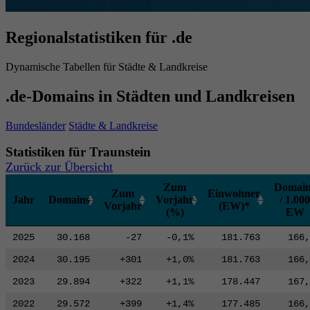
Regionalstatistiken für .de
Dynamische Tabellen für Städte & Landkreise
.de-Domains in Städten und Landkreisen
Bundesländer
Städte & Landkreise
Statistiken für Traunstein
Zurück zur Übersicht
Zum
Domain
Zum
Einwohner
Jahr
Domains
Vorjahr
/ 1.000
Vorjahr
(EW)*
(%)
EW
2025
30.168
-27
-0,1%
181.763
166,
2024
30.195
+301
+1,0%
181.763
166,
2023
29.894
+322
+1,1%
178.447
167,
2022
29.572
+399
+1,4%
177.485
166,