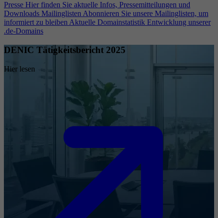
Presse
Hier finden Sie aktuelle Infos, Pressemitteilungen und
Downloads
Mailinglisten
Abonnieren Sie unsere Mailinglisten, um
informiert zu bleiben
Aktuelle Domainstatistik
Entwicklung unserer
.de-Domains
DENIC Tätigkeitsbericht 2025
Hier lesen