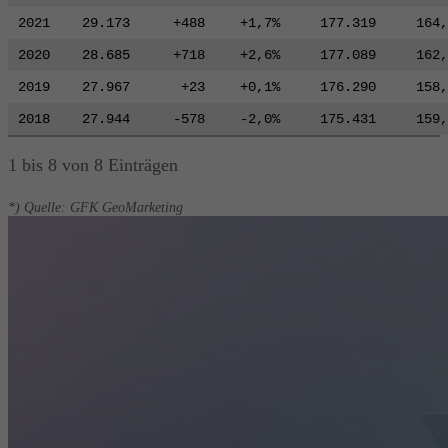
2021
29.173
+488
+1,7%
177.319
164,
2020
28.685
+718
+2,6%
177.089
162,
2019
27.967
+23
+0,1%
176.290
158,
2018
27.944
-578
-2,0%
175.431
159,
1 bis 8 von 8 Einträgen
*) Quelle: GFK GeoMarketing