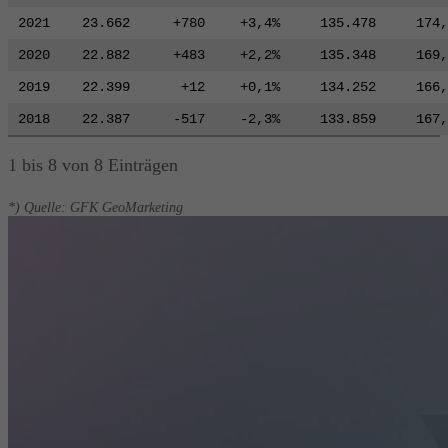
2021
23.662
+780
+3,4%
135.478
174,
2020
22.882
+483
+2,2%
135.348
169,
2019
22.399
+12
+0,1%
134.252
166,
2018
22.387
-517
-2,3%
133.859
167,
1 bis 8 von 8 Einträgen
*) Quelle: GFK GeoMarketing