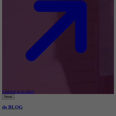
Linktext to be filled
News
de BLOG