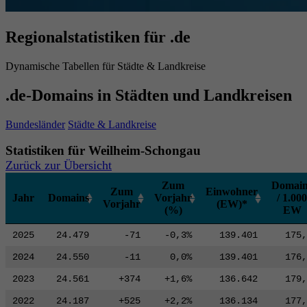
Regionalstatistiken für .de
Dynamische Tabellen für Städte & Landkreise
.de-Domains in Städten und Landkreisen
Bundesländer
Städte & Landkreise
Statistiken für Weilheim-Schongau
Zurück zur Übersicht
Zum
Domain
Zum
Einwohner
Jahr
Domains
Vorjahr
/ 1.000
Vorjahr
(EW)*
(%)
EW
2025
24.479
-71
-0,3%
139.401
175,
2024
24.550
-11
0,0%
139.401
176,
2023
24.561
+374
+1,6%
136.642
179,
2022
24.187
+525
+2,2%
136.134
177,