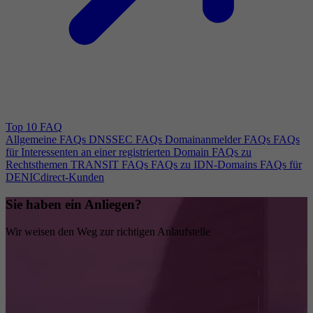
Top 10 FAQ
Allgemeine FAQs
DNSSEC FAQs
Domainanmelder FAQs
FAQs
für Interessenten an einer registrierten Domain
FAQs zu
Rechtsthemen
TRANSIT FAQs
FAQs zu IDN-Domains
FAQs für
DENICdirect-Kunden
Sie haben ein Anliegen?
Wir weisen den Weg zur richtigen Anlaufstelle