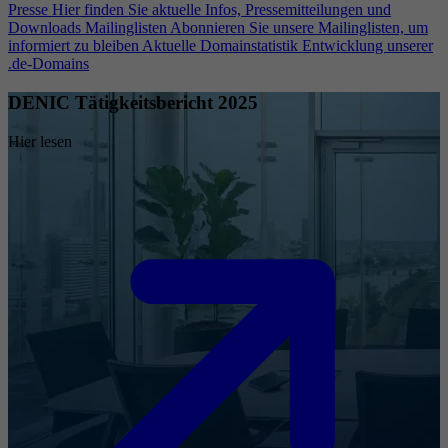
Presse
Hier finden Sie aktuelle Infos, Pressemitteilungen und
Downloads
Mailinglisten
Abonnieren Sie unsere Mailinglisten, um
informiert zu bleiben
Aktuelle Domainstatistik
Entwicklung unserer
.de-Domains
DENIC Tätigkeitsbericht 2025
Hier lesen