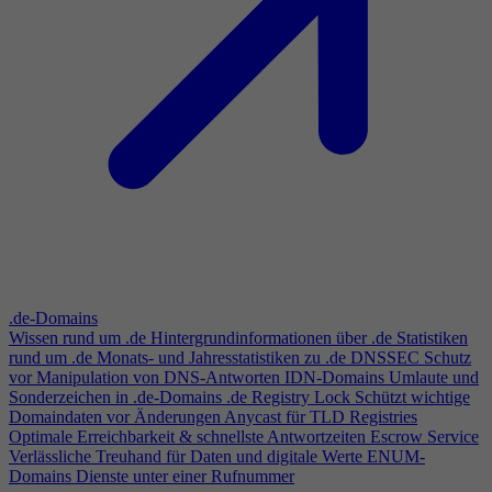
.de-Domains
Wissen rund um .de
Hintergrundinformationen über .de
Statistiken
rund um .de
Monats- und Jahresstatistiken zu .de
DNSSEC
Schutz
vor Manipulation von DNS-Antworten
IDN-Domains
Umlaute und
Sonderzeichen in .de-Domains
.de Registry Lock
Schützt wichtige
Domaindaten vor Änderungen
Anycast für TLD Registries
Optimale Erreichbarkeit & schnellste Antwortzeiten
Escrow Service
Verlässliche Treuhand für Daten und digitale Werte
ENUM-
Domains
Dienste unter einer Rufnummer