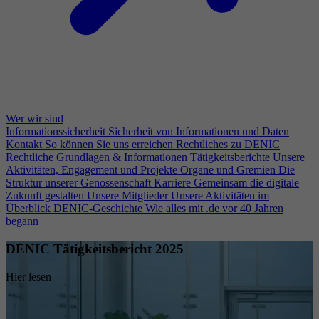
Wer wir sind
Informationssicherheit
Sicherheit von Informationen und Daten
Kontakt
So können Sie uns erreichen
Rechtliches zu DENIC
Rechtliche Grundlagen & Informationen
Tätigkeitsberichte
Unsere
Aktivitäten, Engagement und Projekte
Organe und Gremien
Die
Struktur unserer Genossenschaft
Karriere
Gemeinsam die digitale
Zukunft gestalten
Unsere Mitglieder
Unsere Aktivitäten im
Überblick
DENIC-Geschichte
Wie alles mit .de vor 40 Jahren
begann
DENIC Tätigkeitsbericht 2025
Hier lesen