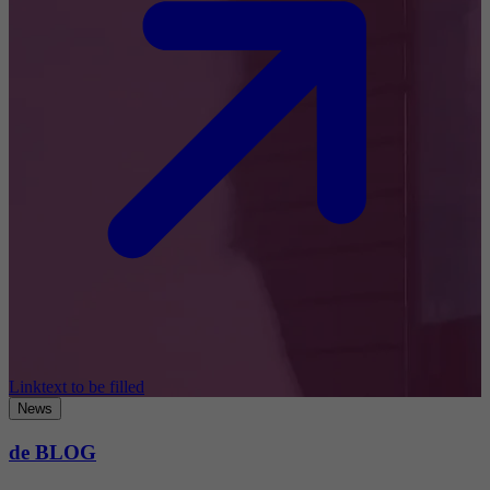
Linktext to be filled
News
de BLOG