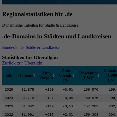
Regionalstatistiken für .de
Dynamische Tabellen für Städte & Landkreise
.de-Domains in Städten und Landkreisen
Bundesländer
Städte & Landkreise
Statistiken für Oberallgäu
Zurück zur Übersicht
Zum
Domain
Zum
Einwohner
Jahr
Domains
Vorjahr
/ 1.000
Vorjahr
(EW)*
(%)
EW
2025
31.875
+160
+0,5%
159.576
199,
2024
31.715
-127
-0,4%
159.576
198,
2023
31.842
-149
-0,5%
157.202
202,
2022
31.991
+617
+2,0%
156.308
204,