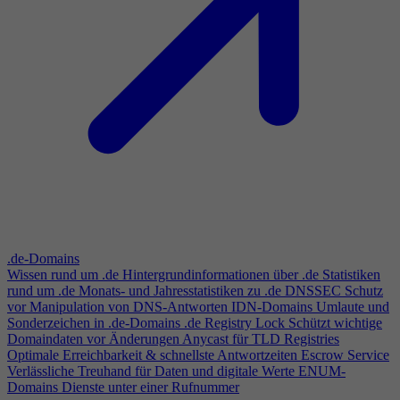
.de-Domains
Wissen rund um .de
Hintergrundinformationen über .de
Statistiken
rund um .de
Monats- und Jahresstatistiken zu .de
DNSSEC
Schutz
vor Manipulation von DNS-Antworten
IDN-Domains
Umlaute und
Sonderzeichen in .de-Domains
.de Registry Lock
Schützt wichtige
Domaindaten vor Änderungen
Anycast für TLD Registries
Optimale Erreichbarkeit & schnellste Antwortzeiten
Escrow Service
Verlässliche Treuhand für Daten und digitale Werte
ENUM-
Domains
Dienste unter einer Rufnummer