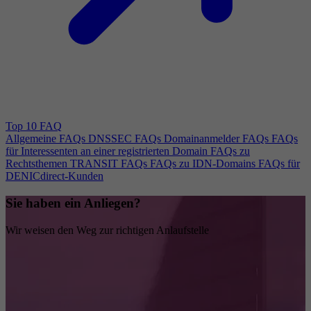
Top 10 FAQ
Allgemeine FAQs
DNSSEC FAQs
Domainanmelder FAQs
FAQs
für Interessenten an einer registrierten Domain
FAQs zu
Rechtsthemen
TRANSIT FAQs
FAQs zu IDN-Domains
FAQs für
DENICdirect-Kunden
Sie haben ein Anliegen?
Wir weisen den Weg zur richtigen Anlaufstelle