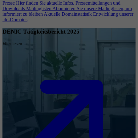
Presse
Hier finden Sie aktuelle Infos, Pressemitteilungen und
Downloads
Mailinglisten
Abonnieren Sie unsere Mailinglisten, um
informiert zu bleiben
Aktuelle Domainstatistik
Entwicklung unserer
.de-Domains
DENIC Tätigkeitsbericht 2025
Hier lesen