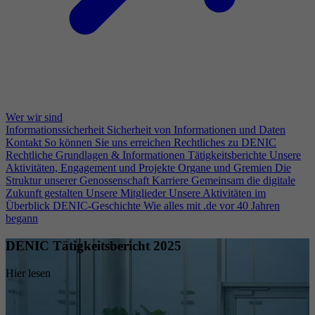
Wer wir sind
Informationssicherheit
Sicherheit von Informationen und Daten
Kontakt
So können Sie uns erreichen
Rechtliches zu DENIC
Rechtliche Grundlagen & Informationen
Tätigkeitsberichte
Unsere
Aktivitäten, Engagement und Projekte
Organe und Gremien
Die
Struktur unserer Genossenschaft
Karriere
Gemeinsam die digitale
Zukunft gestalten
Unsere Mitglieder
Unsere Aktivitäten im
Überblick
DENIC-Geschichte
Wie alles mit .de vor 40 Jahren
begann
DENIC Tätigkeitsbericht 2025
Hier lesen