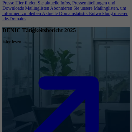
Presse
Hier finden Sie aktuelle Infos, Pressemitteilungen und
Downloads
Mailinglisten
Abonnieren Sie unsere Mailinglisten, um
informiert zu bleiben
Aktuelle Domainstatistik
Entwicklung unserer
.de-Domains
DENIC Tätigkeitsbericht 2025
Hier lesen