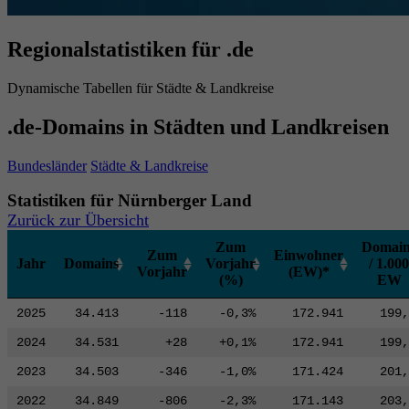
Regionalstatistiken für .de
Dynamische Tabellen für Städte & Landkreise
.de-Domains in Städten und Landkreisen
Bundesländer
Städte & Landkreise
Statistiken für Nürnberger Land
Zurück zur Übersicht
Zum
Domain
Zum
Einwohner
Jahr
Domains
Vorjahr
/ 1.000
Vorjahr
(EW)*
(%)
EW
2025
34.413
-118
-0,3%
172.941
199,
2024
34.531
+28
+0,1%
172.941
199,
2023
34.503
-346
-1,0%
171.424
201,
2022
34.849
-806
-2,3%
171.143
203,