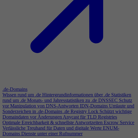
.de-Domains
Wissen rund um .de
Hintergrundinformationen über .de
Statistiken
rund um .de
Monats- und Jahresstatistiken zu .de
DNSSEC
Schutz
vor Manipulation von DNS-Antworten
IDN-Domains
Umlaute und
Sonderzeichen in .de-Domains
.de Registry Lock
Schützt wichtige
Domaindaten vor Änderungen
Anycast für TLD Registries
Optimale Erreichbarkeit & schnellste Antwortzeiten
Escrow Service
Verlässliche Treuhand für Daten und digitale Werte
ENUM-
Domains
Dienste unter einer Rufnummer