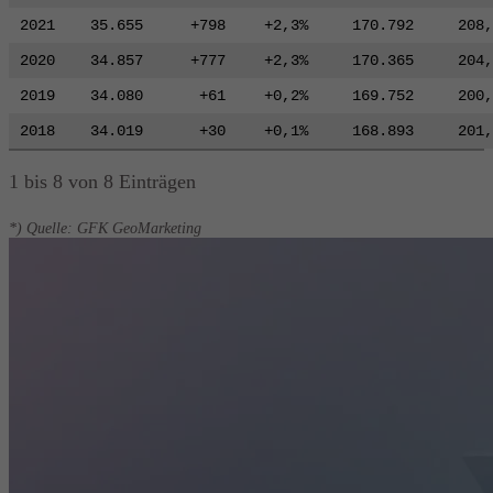
2021
35.655
+798
+2,3%
170.792
208,
2020
34.857
+777
+2,3%
170.365
204,
2019
34.080
+61
+0,2%
169.752
200,
2018
34.019
+30
+0,1%
168.893
201,
1 bis 8 von 8 Einträgen
*) Quelle: GFK GeoMarketing