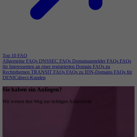
Top 10 FAQ
Allgemeine FAQs
DNSSEC FAQs
Domainanmelder FAQs
FAQs
für Interessenten an einer registrierten Domain
FAQs zu
Rechtsthemen
TRANSIT FAQs
FAQs zu IDN-Domains
FAQs für
DENICdirect-Kunden
Sie haben ein Anliegen?
Wir weisen den Weg zur richtigen Anlaufstelle