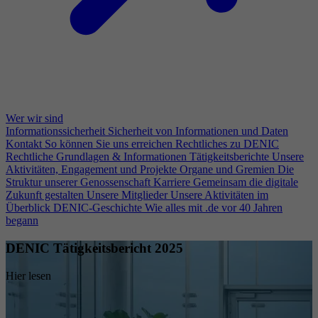
Wer wir sind
Informationssicherheit
Sicherheit von Informationen und Daten
Kontakt
So können Sie uns erreichen
Rechtliches zu DENIC
Rechtliche Grundlagen & Informationen
Tätigkeitsberichte
Unsere
Aktivitäten, Engagement und Projekte
Organe und Gremien
Die
Struktur unserer Genossenschaft
Karriere
Gemeinsam die digitale
Zukunft gestalten
Unsere Mitglieder
Unsere Aktivitäten im
Überblick
DENIC-Geschichte
Wie alles mit .de vor 40 Jahren
begann
DENIC Tätigkeitsbericht 2025
Hier lesen