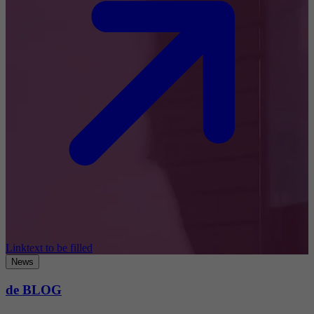
Linktext to be filled
News
de BLOG