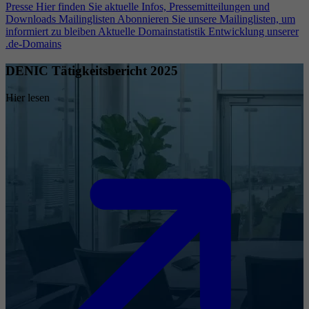
Presse
Hier finden Sie aktuelle Infos, Pressemitteilungen und
Downloads
Mailinglisten
Abonnieren Sie unsere Mailinglisten, um
informiert zu bleiben
Aktuelle Domainstatistik
Entwicklung unserer
.de-Domains
DENIC Tätigkeitsbericht 2025
Hier lesen