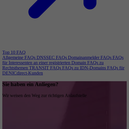
Top 10 FAQ
Allgemeine FAQs
DNSSEC FAQs
Domainanmelder FAQs
FAQs
für Interessenten an einer registrierten Domain
FAQs zu
Rechtsthemen
TRANSIT FAQs
FAQs zu IDN-Domains
FAQs für
DENICdirect-Kunden
Sie haben ein Anliegen?
Wir weisen den Weg zur richtigen Anlaufstelle