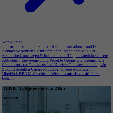
Wer wir sind
Informationssicherheit
Sicherheit von Informationen und Daten
Kontakt
So können Sie uns erreichen
Rechtliches zu DENIC
Rechtliche Grundlagen & Informationen
Tätigkeitsberichte
Unsere
Aktivitäten, Engagement und Projekte
Organe und Gremien
Die
Struktur unserer Genossenschaft
Karriere
Gemeinsam die digitale
Zukunft gestalten
Unsere Mitglieder
Unsere Aktivitäten im
Überblick
DENIC-Geschichte
Wie alles mit .de vor 40 Jahren
begann
DENIC Tätigkeitsbericht 2025
Hier lesen