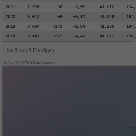
2021
7.976
-36
-0,5%
41.072
194,
2020
8.012
+8
+0,1%
41.249
194,
2019
8.004
-143
-1,8%
41.236
194,
2018
8.147
-375
-4,4%
41.071
198,
1 bis 8 von 8 Einträgen
*) Quelle: GFK GeoMarketing