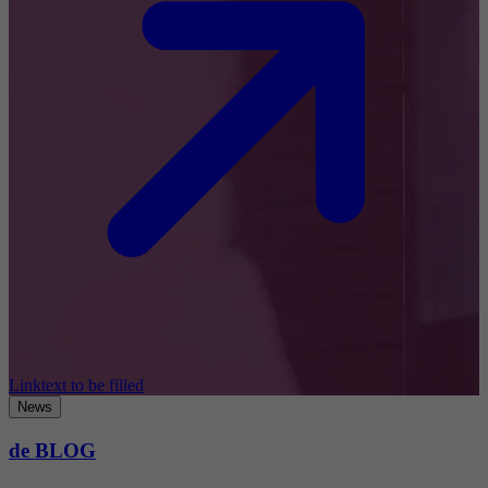
Linktext to be filled
News
de BLOG