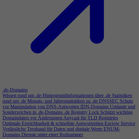
.de-Domains
Wissen rund um .de
Hintergrundinformationen über .de
Statistiken
rund um .de
Monats- und Jahresstatistiken zu .de
DNSSEC
Schutz
vor Manipulation von DNS-Antworten
IDN-Domains
Umlaute und
Sonderzeichen in .de-Domains
.de Registry Lock
Schützt wichtige
Domaindaten vor Änderungen
Anycast für TLD Registries
Optimale Erreichbarkeit & schnellste Antwortzeiten
Escrow Service
Verlässliche Treuhand für Daten und digitale Werte
ENUM-
Domains
Dienste unter einer Rufnummer