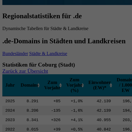
Regionalstatistiken für .de
Dynamische Tabellen für Städte & Landkreise
.de-Domains in Städten und Landkreisen
Bundesländer
Städte & Landkreise
Statistiken für Coburg (Stadt)
Zurück zur Übersicht
Zum
Domain
Zum
Einwohner
Jahr
Domains
Vorjahr
/ 1.000
Vorjahr
(EW)*
(%)
EW
2025
8.291
+85
+1,0%
42.139
196,
2024
8.206
-135
-1,6%
42.139
194,
2023
8.341
+326
+4,1%
40.955
203,
2022
8.015
+39
+0,5%
40.842
196,