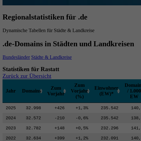
Regionalstatistiken für .de
Dynamische Tabellen für Städte & Landkreise
.de-Domains in Städten und Landkreisen
Bundesländer
Städte & Landkreise
Statistiken für Rastatt
Zurück zur Übersicht
Zum
Domain
Zum
Einwohner
Jahr
Domains
Vorjahr
/ 1.000
Vorjahr
(EW)*
(%)
EW
2025
32.998
+426
+1,3%
235.542
140,
2024
32.572
-210
-0,6%
235.542
138,
2023
32.782
+148
+0,5%
232.296
141,
2022
32.634
+399
+1,2%
232.091
140,