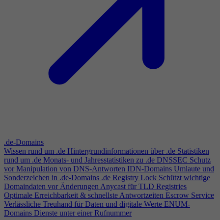
.de-Domains
Wissen rund um .de
Hintergrundinformationen über .de
Statistiken
rund um .de
Monats- und Jahresstatistiken zu .de
DNSSEC
Schutz
vor Manipulation von DNS-Antworten
IDN-Domains
Umlaute und
Sonderzeichen in .de-Domains
.de Registry Lock
Schützt wichtige
Domaindaten vor Änderungen
Anycast für TLD Registries
Optimale Erreichbarkeit & schnellste Antwortzeiten
Escrow Service
Verlässliche Treuhand für Daten und digitale Werte
ENUM-
Domains
Dienste unter einer Rufnummer