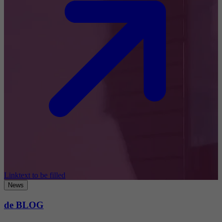
Linktext to be filled
News
de BLOG