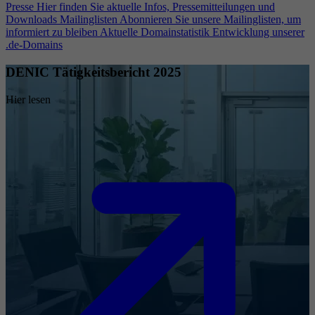
Presse
Hier finden Sie aktuelle Infos, Pressemitteilungen und
Downloads
Mailinglisten
Abonnieren Sie unsere Mailinglisten, um
informiert zu bleiben
Aktuelle Domainstatistik
Entwicklung unserer
.de-Domains
DENIC Tätigkeitsbericht 2025
Hier lesen