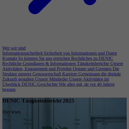
Wer wir sind
Informationssicherheit
Sicherheit von Informationen und Daten
Kontakt
So können Sie uns erreichen
Rechtliches zu DENIC
Rechtliche Grundlagen & Informationen
Tätigkeitsberichte
Unsere
Aktivitäten, Engagement und Projekte
Organe und Gremien
Die
Struktur unserer Genossenschaft
Karriere
Gemeinsam die digitale
Zukunft gestalten
Unsere Mitglieder
Unsere Aktivitäten im
Überblick
DENIC-Geschichte
Wie alles mit .de vor 40 Jahren
begann
DENIC Tätigkeitsbericht 2025
Hier lesen