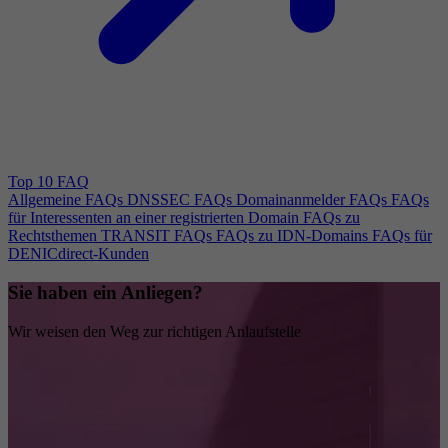
Top 10 FAQ
Allgemeine FAQs
DNSSEC FAQs
Domainanmelder FAQs
FAQs
für Interessenten an einer registrierten Domain
FAQs zu
Rechtsthemen
TRANSIT FAQs
FAQs zu IDN-Domains
FAQs für
DENICdirect-Kunden
Sie haben ein Anliegen?
Wir weisen den Weg zur richtigen Anlaufstelle