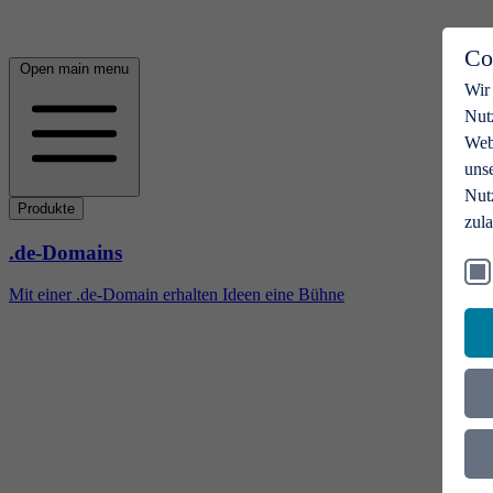
Co
Open main menu
Wir
Nut
Webs
uns
Nut
Produkte
zul
.de-Domains
Mit einer .de-Domain erhalten Ideen eine Bühne