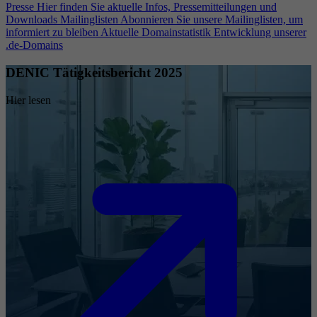
Presse
Hier finden Sie aktuelle Infos, Pressemitteilungen und
Downloads
Mailinglisten
Abonnieren Sie unsere Mailinglisten, um
informiert zu bleiben
Aktuelle Domainstatistik
Entwicklung unserer
.de-Domains
DENIC Tätigkeitsbericht 2025
Hier lesen