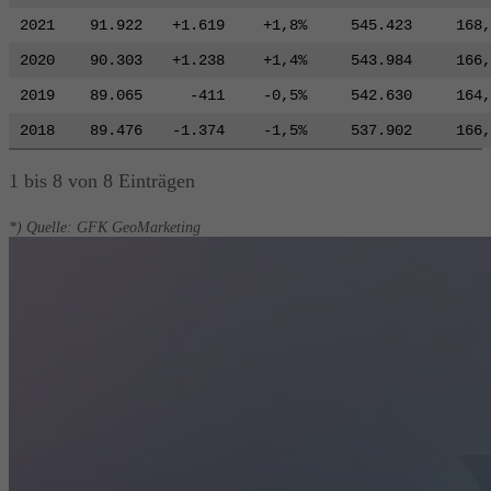
2021
91.922
+1.619
+1,8%
545.423
168,
2020
90.303
+1.238
+1,4%
543.984
166,
2019
89.065
-411
-0,5%
542.630
164,
2018
89.476
-1.374
-1,5%
537.902
166,
1 bis 8 von 8 Einträgen
*) Quelle: GFK GeoMarketing