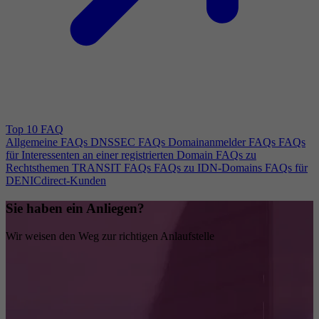
Top 10 FAQ
Allgemeine FAQs
DNSSEC FAQs
Domainanmelder FAQs
FAQs
für Interessenten an einer registrierten Domain
FAQs zu
Rechtsthemen
TRANSIT FAQs
FAQs zu IDN-Domains
FAQs für
DENICdirect-Kunden
Sie haben ein Anliegen?
Wir weisen den Weg zur richtigen Anlaufstelle