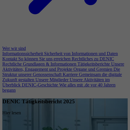
Wer wir sind
Informationssicherheit
Sicherheit von Informationen und Daten
Kontakt
So können Sie uns erreichen
Rechtliches zu DENIC
Rechtliche Grundlagen & Informationen
Tätigkeitsberichte
Unsere
Aktivitäten, Engagement und Projekte
Organe und Gremien
Die
Struktur unserer Genossenschaft
Karriere
Gemeinsam die digitale
Zukunft gestalten
Unsere Mitglieder
Unsere Aktivitäten im
Überblick
DENIC-Geschichte
Wie alles mit .de vor 40 Jahren
begann
DENIC Tätigkeitsbericht 2025
Hier lesen