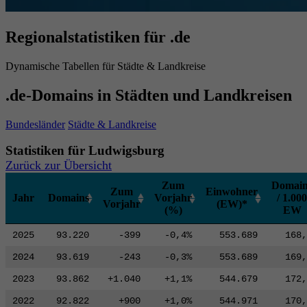
Regionalstatistiken für .de
Dynamische Tabellen für Städte & Landkreise
.de-Domains in Städten und Landkreisen
Bundesländer
Städte & Landkreise
Statistiken für Ludwigsburg
Zurück zur Übersicht
Zum
Domain
Zum
Einwohner
Jahr
Domains
Vorjahr
/ 1.000
Vorjahr
(EW)*
(%)
EW
2025
93.220
-399
-0,4%
553.689
168,
2024
93.619
-243
-0,3%
553.689
169,
2023
93.862
+1.040
+1,1%
544.679
172,
2022
92.822
+900
+1,0%
544.971
170,