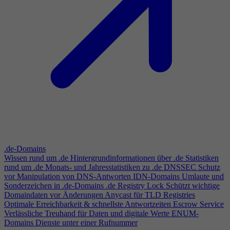
.de-Domains
Wissen rund um .de
Hintergrundinformationen über .de
Statistiken
rund um .de
Monats- und Jahresstatistiken zu .de
DNSSEC
Schutz
vor Manipulation von DNS-Antworten
IDN-Domains
Umlaute und
Sonderzeichen in .de-Domains
.de Registry Lock
Schützt wichtige
Domaindaten vor Änderungen
Anycast für TLD Registries
Optimale Erreichbarkeit & schnellste Antwortzeiten
Escrow Service
Verlässliche Treuhand für Daten und digitale Werte
ENUM-
Domains
Dienste unter einer Rufnummer