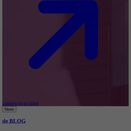
Linktext to be filled
News
de BLOG