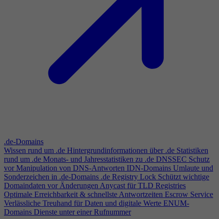
.de-Domains
Wissen rund um .de
Hintergrundinformationen über .de
Statistiken
rund um .de
Monats- und Jahresstatistiken zu .de
DNSSEC
Schutz
vor Manipulation von DNS-Antworten
IDN-Domains
Umlaute und
Sonderzeichen in .de-Domains
.de Registry Lock
Schützt wichtige
Domaindaten vor Änderungen
Anycast für TLD Registries
Optimale Erreichbarkeit & schnellste Antwortzeiten
Escrow Service
Verlässliche Treuhand für Daten und digitale Werte
ENUM-
Domains
Dienste unter einer Rufnummer