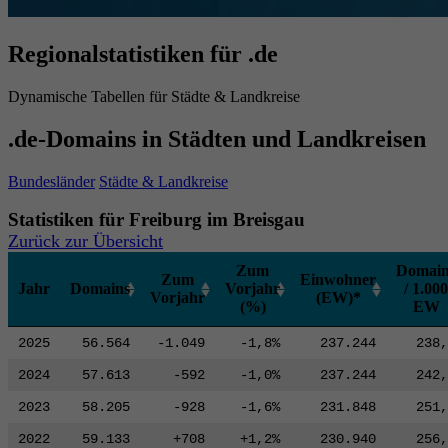
Regionalstatistiken für .de
Dynamische Tabellen für Städte & Landkreise
.de-Domains in Städten und Landkreisen
Bundesländer
Städte & Landkreise
Statistiken für Freiburg im Breisgau
Zurück zur Übersicht
Zum
Domain
Zum
Einwohner
Jahr
Domains
Vorjahr
/ 1.000
Vorjahr
(EW)*
(%)
EW
2025
56.564
-1.049
-1,8%
237.244
238,
2024
57.613
-592
-1,0%
237.244
242,
2023
58.205
-928
-1,6%
231.848
251,
2022
59.133
+708
+1,2%
230.940
256,