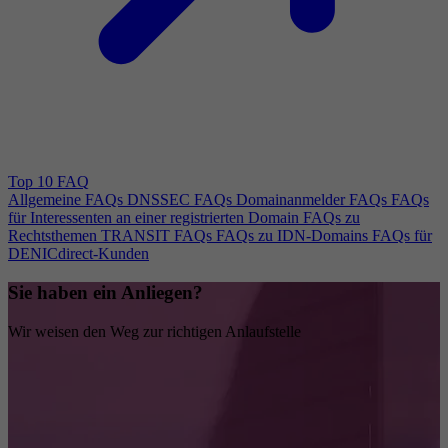
Top 10 FAQ
Allgemeine FAQs
DNSSEC FAQs
Domainanmelder FAQs
FAQs
für Interessenten an einer registrierten Domain
FAQs zu
Rechtsthemen
TRANSIT FAQs
FAQs zu IDN-Domains
FAQs für
DENICdirect-Kunden
Sie haben ein Anliegen?
Wir weisen den Weg zur richtigen Anlaufstelle