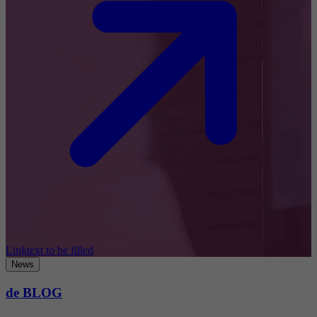
Linktext to be filled
News
de BLOG