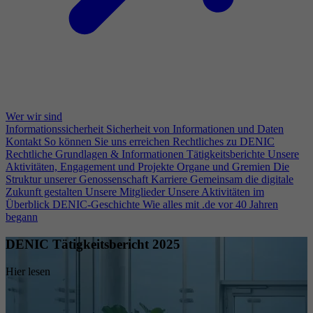
Wer wir sind
Informationssicherheit
Sicherheit von Informationen und Daten
Kontakt
So können Sie uns erreichen
Rechtliches zu DENIC
Rechtliche Grundlagen & Informationen
Tätigkeitsberichte
Unsere
Aktivitäten, Engagement und Projekte
Organe und Gremien
Die
Struktur unserer Genossenschaft
Karriere
Gemeinsam die digitale
Zukunft gestalten
Unsere Mitglieder
Unsere Aktivitäten im
Überblick
DENIC-Geschichte
Wie alles mit .de vor 40 Jahren
begann
DENIC Tätigkeitsbericht 2025
Hier lesen