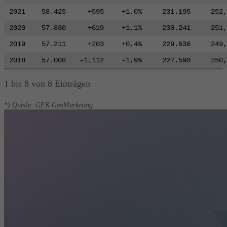
2021
58.425
+595
+1,0%
231.195
252,
2020
57.830
+619
+1,1%
230.241
251,
2019
57.211
+203
+0,4%
229.636
249,
2018
57.008
-1.112
-1,9%
227.590
250,
1 bis 8 von 8 Einträgen
*) Quelle: GFK GeoMarketing