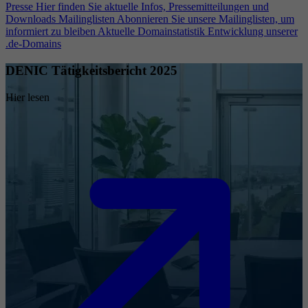
Presse
Hier finden Sie aktuelle Infos, Pressemitteilungen und
Downloads
Mailinglisten
Abonnieren Sie unsere Mailinglisten, um
informiert zu bleiben
Aktuelle Domainstatistik
Entwicklung unserer
.de-Domains
DENIC Tätigkeitsbericht 2025
Hier lesen