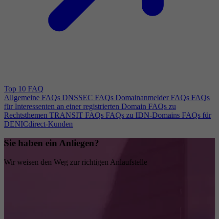
Top 10 FAQ
Allgemeine FAQs
DNSSEC FAQs
Domainanmelder FAQs
FAQs
für Interessenten an einer registrierten Domain
FAQs zu
Rechtsthemen
TRANSIT FAQs
FAQs zu IDN-Domains
FAQs für
DENICdirect-Kunden
Sie haben ein Anliegen?
Wir weisen den Weg zur richtigen Anlaufstelle