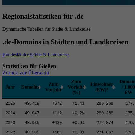
Regionalstatistiken für .de
Dynamische Tabellen für Städte & Landkreise
.de-Domains in Städten und Landkreisen
Bundesländer
Städte & Landkreise
Statistiken für Gießen
Zurück zur Übersicht
Zum
Domain
Zum
Einwohner
Jahr
Domains
Vorjahr
/ 1.000
Vorjahr
(EW)*
(%)
EW
2025
49.719
+672
+1,4%
280.268
177,
2024
49.047
+112
+0,2%
280.268
175,
2023
48.935
+430
+0,9%
272.874
179,
2022
48.505
+401
+0,8%
271.667
178,