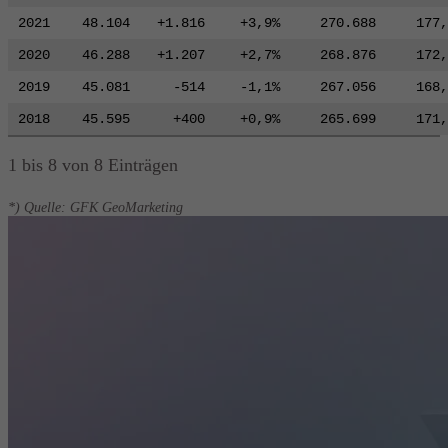
2021
48.104
+1.816
+3,9%
270.688
177,
2020
46.288
+1.207
+2,7%
268.876
172,
2019
45.081
-514
-1,1%
267.056
168,
2018
45.595
+400
+0,9%
265.699
171,
1 bis 8 von 8 Einträgen
*) Quelle: GFK GeoMarketing