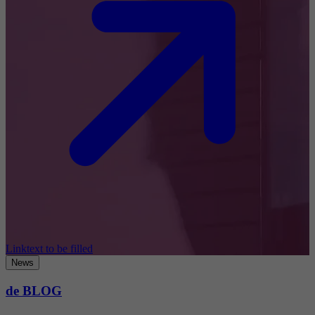
Linktext to be filled
News
de BLOG