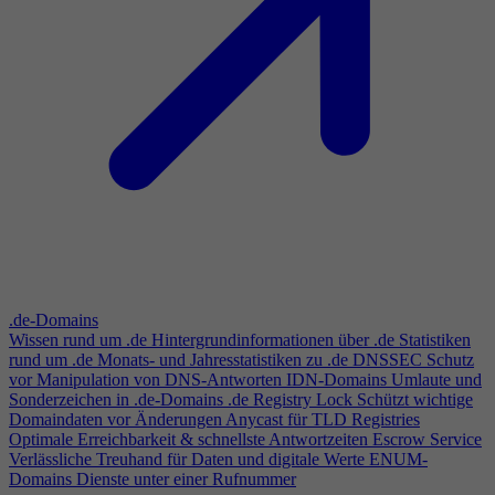
.de-Domains
Wissen rund um .de
Hintergrundinformationen über .de
Statistiken
rund um .de
Monats- und Jahresstatistiken zu .de
DNSSEC
Schutz
vor Manipulation von DNS-Antworten
IDN-Domains
Umlaute und
Sonderzeichen in .de-Domains
.de Registry Lock
Schützt wichtige
Domaindaten vor Änderungen
Anycast für TLD Registries
Optimale Erreichbarkeit & schnellste Antwortzeiten
Escrow Service
Verlässliche Treuhand für Daten und digitale Werte
ENUM-
Domains
Dienste unter einer Rufnummer