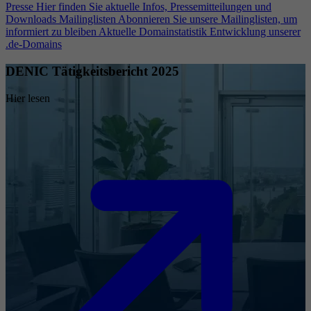
Presse
Hier finden Sie aktuelle Infos, Pressemitteilungen und
Downloads
Mailinglisten
Abonnieren Sie unsere Mailinglisten, um
informiert zu bleiben
Aktuelle Domainstatistik
Entwicklung unserer
.de-Domains
DENIC Tätigkeitsbericht 2025
Hier lesen