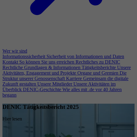
Wer wir sind
Informationssicherheit
Sicherheit von Informationen und Daten
Kontakt
So können Sie uns erreichen
Rechtliches zu DENIC
Rechtliche Grundlagen & Informationen
Tätigkeitsberichte
Unsere
Aktivitäten, Engagement und Projekte
Organe und Gremien
Die
Struktur unserer Genossenschaft
Karriere
Gemeinsam die digitale
Zukunft gestalten
Unsere Mitglieder
Unsere Aktivitäten im
Überblick
DENIC-Geschichte
Wie alles mit .de vor 40 Jahren
begann
DENIC Tätigkeitsbericht 2025
Hier lesen