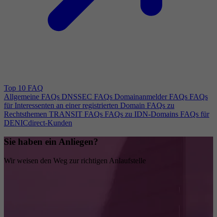
Top 10 FAQ
Allgemeine FAQs
DNSSEC FAQs
Domainanmelder FAQs
FAQs
für Interessenten an einer registrierten Domain
FAQs zu
Rechtsthemen
TRANSIT FAQs
FAQs zu IDN-Domains
FAQs für
DENICdirect-Kunden
Sie haben ein Anliegen?
Wir weisen den Weg zur richtigen Anlaufstelle