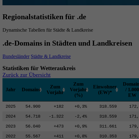
Regionalstatistiken für .de
Dynamische Tabellen für Städte & Landkreise
.de-Domains in Städten und Landkreisen
Bundesländer
Städte & Landkreise
Statistiken für Wetteraukreis
Zurück zur Übersicht
Zum
Domain
Zum
Einwohner
Jahr
Domains
Vorjahr
/ 1.000
Vorjahr
(EW)*
(%)
EW
2025
54.900
+182
+0,3%
318.559
172,
2024
54.718
-1.322
-2,4%
318.559
171,
2023
56.040
+473
+0,9%
311.661
179,
2022
55.567
+411
+0,8%
310.353
179,