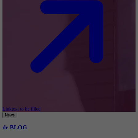
Linktext to be filled
News
de BLOG