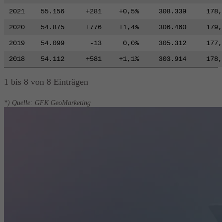
2021
55.156
+281
+0,5%
308.339
178,
2020
54.875
+776
+1,4%
306.460
179,
2019
54.099
-13
0,0%
305.312
177,
2018
54.112
+581
+1,1%
303.914
178,
1 bis 8 von 8 Einträgen
*) Quelle: GFK GeoMarketing