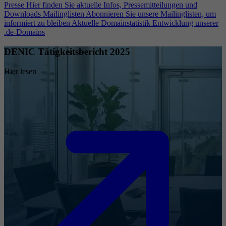
Presse
Hier finden Sie aktuelle Infos, Pressemitteilungen und
Downloads
Mailinglisten
Abonnieren Sie unsere Mailinglisten, um
informiert zu bleiben
Aktuelle Domainstatistik
Entwicklung unserer
.de-Domains
DENIC Tätigkeitsbericht 2025
Hier lesen