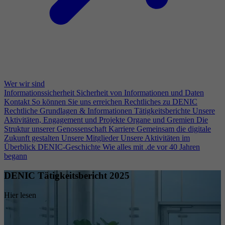
Wer wir sind
Informationssicherheit
Sicherheit von Informationen und Daten
Kontakt
So können Sie uns erreichen
Rechtliches zu DENIC
Rechtliche Grundlagen & Informationen
Tätigkeitsberichte
Unsere
Aktivitäten, Engagement und Projekte
Organe und Gremien
Die
Struktur unserer Genossenschaft
Karriere
Gemeinsam die digitale
Zukunft gestalten
Unsere Mitglieder
Unsere Aktivitäten im
Überblick
DENIC-Geschichte
Wie alles mit .de vor 40 Jahren
begann
DENIC Tätigkeitsbericht 2025
Hier lesen