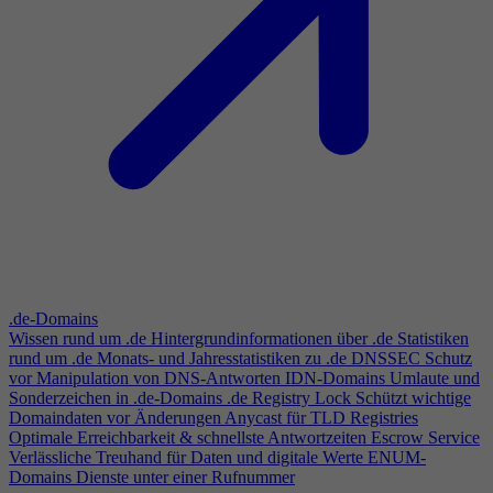
.de-Domains
Wissen rund um .de
Hintergrundinformationen über .de
Statistiken
rund um .de
Monats- und Jahresstatistiken zu .de
DNSSEC
Schutz
vor Manipulation von DNS-Antworten
IDN-Domains
Umlaute und
Sonderzeichen in .de-Domains
.de Registry Lock
Schützt wichtige
Domaindaten vor Änderungen
Anycast für TLD Registries
Optimale Erreichbarkeit & schnellste Antwortzeiten
Escrow Service
Verlässliche Treuhand für Daten und digitale Werte
ENUM-
Domains
Dienste unter einer Rufnummer