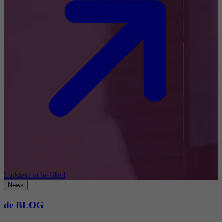
Linktext to be filled
News
de BLOG