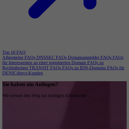
Top 10 FAQ
Allgemeine FAQs
DNSSEC FAQs
Domainanmelder FAQs
FAQs
für Interessenten an einer registrierten Domain
FAQs zu
Rechtsthemen
TRANSIT FAQs
FAQs zu IDN-Domains
FAQs für
DENICdirect-Kunden
Sie haben ein Anliegen?
Wir weisen den Weg zur richtigen Anlaufstelle