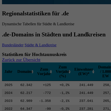
Regionalstatistiken für .de
Dynamische Tabellen für Städte & Landkreise
.de-Domains in Städten und Landkreisen
Bundesländer
Städte & Landkreise
Statistiken für Hochtaunuskreis
Zurück zur Übersicht
Zum
Domain
Zum
Einwohner
Jahr
Domains
Vorjahr
/ 1.000
Vorjahr
(EW)*
(%)
EW
2025
62.342
+125
+0,2%
241.449
258,
2024
62.217
-772
-1,2%
241.449
257,
2023
62.989
-1.358
-2,1%
237.041
265,
2022
64.347
-99
-0,2%
237.281
271,