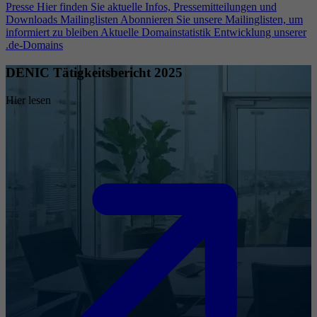
Presse
Hier finden Sie aktuelle Infos, Pressemitteilungen und
Downloads
Mailinglisten
Abonnieren Sie unsere Mailinglisten, um
informiert zu bleiben
Aktuelle Domainstatistik
Entwicklung unserer
.de-Domains
DENIC Tätigkeitsbericht 2025
Hier lesen