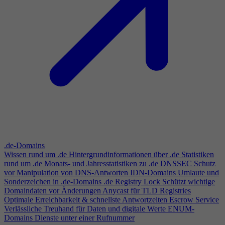
.de-Domains
Wissen rund um .de
Hintergrundinformationen über .de
Statistiken
rund um .de
Monats- und Jahresstatistiken zu .de
DNSSEC
Schutz
vor Manipulation von DNS-Antworten
IDN-Domains
Umlaute und
Sonderzeichen in .de-Domains
.de Registry Lock
Schützt wichtige
Domaindaten vor Änderungen
Anycast für TLD Registries
Optimale Erreichbarkeit & schnellste Antwortzeiten
Escrow Service
Verlässliche Treuhand für Daten und digitale Werte
ENUM-
Domains
Dienste unter einer Rufnummer