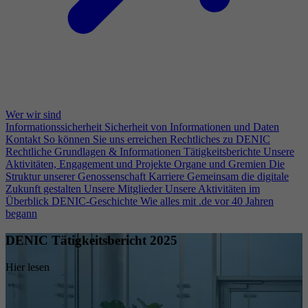
Wer wir sind
Informationssicherheit
Sicherheit von Informationen und Daten
Kontakt
So können Sie uns erreichen
Rechtliches zu DENIC
Rechtliche Grundlagen & Informationen
Tätigkeitsberichte
Unsere
Aktivitäten, Engagement und Projekte
Organe und Gremien
Die
Struktur unserer Genossenschaft
Karriere
Gemeinsam die digitale
Zukunft gestalten
Unsere Mitglieder
Unsere Aktivitäten im
Überblick
DENIC-Geschichte
Wie alles mit .de vor 40 Jahren
begann
DENIC Tätigkeitsbericht 2025
Hier lesen