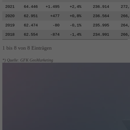
2021
64.446
+1.495
+2,4%
236.914
272,
2020
62.951
+477
+0,8%
236.564
266,
2019
62.474
-80
-0,1%
235.995
264,
2018
62.554
-874
-1,4%
234.991
266,
1 bis 8 von 8 Einträgen
*) Quelle: GFK GeoMarketing