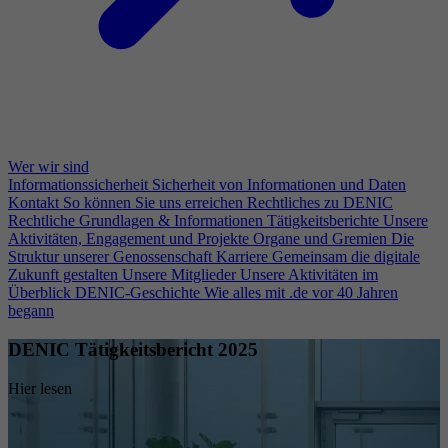
Wer wir sind
Informationssicherheit
Sicherheit von Informationen und Daten
Kontakt
So können Sie uns erreichen
Rechtliches zu DENIC
Rechtliche Grundlagen & Informationen
Tätigkeitsberichte
Unsere
Aktivitäten, Engagement und Projekte
Organe und Gremien
Die
Struktur unserer Genossenschaft
Karriere
Gemeinsam die digitale
Zukunft gestalten
Unsere Mitglieder
Unsere Aktivitäten im
Überblick
DENIC-Geschichte
Wie alles mit .de vor 40 Jahren
begann
DENIC Tätigkeitsbericht 2025
Hier lesen