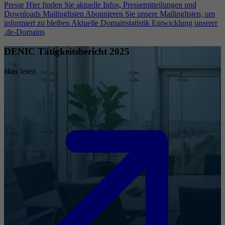
Presse
Hier finden Sie aktuelle Infos, Pressemitteilungen und
Downloads
Mailinglisten
Abonnieren Sie unsere Mailinglisten, um
informiert zu bleiben
Aktuelle Domainstatistik
Entwicklung unserer
.de-Domains
DENIC Tätigkeitsbericht 2025
Hier lesen