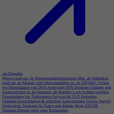
.de-Domains
Wissen rund um .de
Hintergrundinformationen über .de
Statistiken
rund um .de
Monats- und Jahresstatistiken zu .de
DNSSEC
Schutz
vor Manipulation von DNS-Antworten
IDN-Domains
Umlaute und
Sonderzeichen in .de-Domains
.de Registry Lock
Schützt wichtige
Domaindaten vor Änderungen
Anycast für TLD Registries
Optimale Erreichbarkeit & schnellste Antwortzeiten
Escrow Service
Verlässliche Treuhand für Daten und digitale Werte
ENUM-
Domains
Dienste unter einer Rufnummer