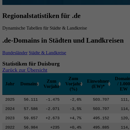
Regionalstatistiken für .de
Dynamische Tabellen für Städte & Landkreise
.de-Domains in Städten und Landkreisen
Bundesländer
Städte & Landkreise
Statistiken für Duisburg
Zurück zur Übersicht
Zum
Domain
Zum
Einwohner
Jahr
Domains
Vorjahr
/ 1.000
Vorjahr
(EW)*
(%)
EW
2025
56.111
-1.475
-2,6%
503.707
111,
2024
57.586
-2.071
-3,5%
503.707
114,
2023
59.657
+2.673
+4,7%
495.152
120,
2022
56.984
+235
+0,4%
495.885
114,