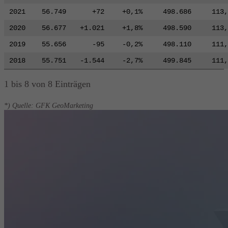
2021
56.749
+72
+0,1%
498.686
113,
2020
56.677
+1.021
+1,8%
498.590
113,
2019
55.656
-95
-0,2%
498.110
111,
2018
55.751
-1.544
-2,7%
499.845
111,
1 bis 8 von 8 Einträgen
*) Quelle: GFK GeoMarketing