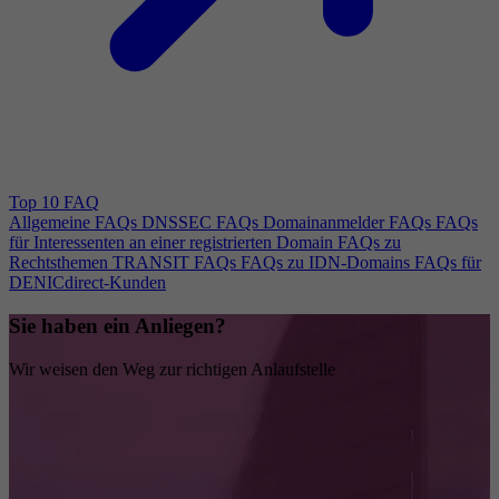
Top 10 FAQ
Allgemeine FAQs
DNSSEC FAQs
Domainanmelder FAQs
FAQs
für Interessenten an einer registrierten Domain
FAQs zu
Rechtsthemen
TRANSIT FAQs
FAQs zu IDN-Domains
FAQs für
DENICdirect-Kunden
Sie haben ein Anliegen?
Wir weisen den Weg zur richtigen Anlaufstelle