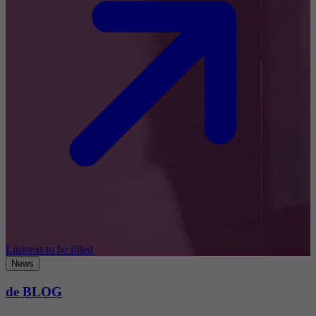
Linktext to be filled
News
de BLOG