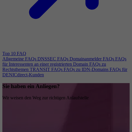
Top 10 FAQ
Allgemeine FAQs
DNSSEC FAQs
Domainanmelder FAQs
FAQs
für Interessenten an einer registrierten Domain
FAQs zu
Rechtsthemen
TRANSIT FAQs
FAQs zu IDN-Domains
FAQs für
DENICdirect-Kunden
Sie haben ein Anliegen?
Wir weisen den Weg zur richtigen Anlaufstelle