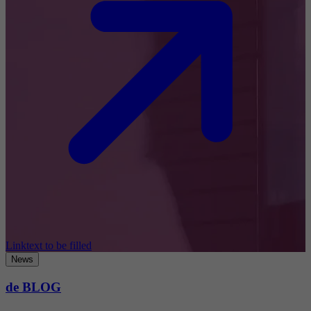
Linktext to be filled
News
de BLOG