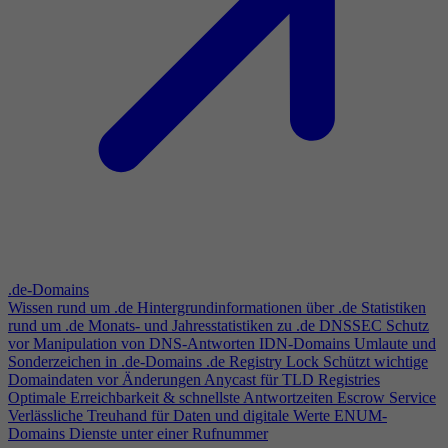
.de-Domains
Wissen rund um .de
Hintergrundinformationen über .de
Statistiken
rund um .de
Monats- und Jahresstatistiken zu .de
DNSSEC
Schutz
vor Manipulation von DNS-Antworten
IDN-Domains
Umlaute und
Sonderzeichen in .de-Domains
.de Registry Lock
Schützt wichtige
Domaindaten vor Änderungen
Anycast für TLD Registries
Optimale Erreichbarkeit & schnellste Antwortzeiten
Escrow Service
Verlässliche Treuhand für Daten und digitale Werte
ENUM-
Domains
Dienste unter einer Rufnummer