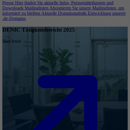
Presse
Hier finden Sie aktuelle Infos, Pressemitteilungen und
Downloads
Mailinglisten
Abonnieren Sie unsere Mailinglisten, um
informiert zu bleiben
Aktuelle Domainstatistik
Entwicklung unserer
.de-Domains
DENIC Tätigkeitsbericht 2025
Hier lesen