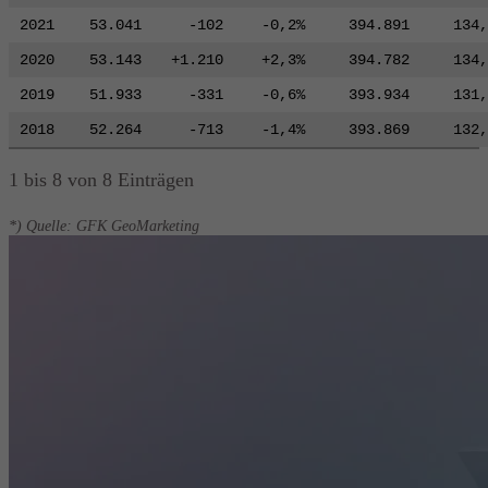
2021
53.041
-102
-0,2%
394.891
134,
2020
53.143
+1.210
+2,3%
394.782
134,
2019
51.933
-331
-0,6%
393.934
131,
2018
52.264
-713
-1,4%
393.869
132,
1 bis 8 von 8 Einträgen
*) Quelle: GFK GeoMarketing