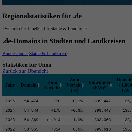
Regionalstatistiken für .de
Dynamische Tabellen für Städte & Landkreise
.de-Domains in Städten und Landkreisen
Bundesländer
Städte & Landkreise
Statistiken für Unna
Zurück zur Übersicht
Zum
Domain
Zum
Einwohner
Jahr
Domains
Vorjahr
/ 1.000
Vorjahr
(EW)*
(%)
EW
2025
54.474
-70
-0,1%
399.447
136,
2024
54.544
+175
+0,3%
399.447
136,
2023
54.369
+1.014
+1,9%
393.063
138,
2022
53.355
+314
+0,6%
393.618
135,