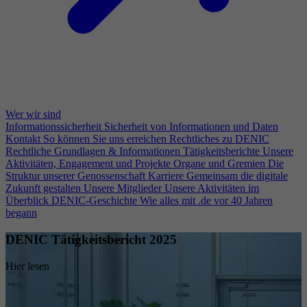
Wer wir sind
Informationssicherheit
Sicherheit von Informationen und Daten
Kontakt
So können Sie uns erreichen
Rechtliches zu DENIC
Rechtliche Grundlagen & Informationen
Tätigkeitsberichte
Unsere
Aktivitäten, Engagement und Projekte
Organe und Gremien
Die
Struktur unserer Genossenschaft
Karriere
Gemeinsam die digitale
Zukunft gestalten
Unsere Mitglieder
Unsere Aktivitäten im
Überblick
DENIC-Geschichte
Wie alles mit .de vor 40 Jahren
begann
DENIC Tätigkeitsbericht 2025
Hier lesen