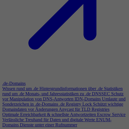
.de-Domains
Wissen rund um .de
Hintergrundinformationen über .de
Statistiken
rund um .de
Monats- und Jahresstatistiken zu .de
DNSSEC
Schutz
vor Manipulation von DNS-Antworten
IDN-Domains
Umlaute und
Sonderzeichen in .de-Domains
.de Registry Lock
Schützt wichtige
Domaindaten vor Änderungen
Anycast für TLD Registries
Optimale Erreichbarkeit & schnellste Antwortzeiten
Escrow Service
Verlässliche Treuhand für Daten und digitale Werte
ENUM-
Domains
Dienste unter einer Rufnummer