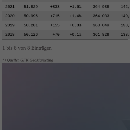
2021
51.829
+833
+1,6%
364.938
142,
2020
50.996
+715
+1,4%
364.083
140,
2019
50.281
+155
+0,3%
363.049
138,
2018
50.126
+70
+0,1%
361.828
138,
1 bis 8 von 8 Einträgen
*) Quelle: GFK GeoMarketing