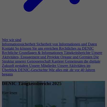
Wer wir sind
Informationssicherheit
Sicherheit von Informationen und Daten
Kontakt
So können Sie uns erreichen
Rechtliches zu DENIC
Rechtliche Grundlagen & Informationen
Tätigkeitsberichte
Unsere
Aktivitäten, Engagement und Projekte
Organe und Gremien
Die
Struktur unserer Genossenschaft
Karriere
Gemeinsam die digitale
Zukunft gestalten
Unsere Mitglieder
Unsere Aktivitäten im
Überblick
DENIC-Geschichte
Wie alles mit .de vor 40 Jahren
begann
DENIC Tätigkeitsbericht 2025
Hier lesen