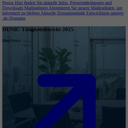
Presse
Hier finden Sie aktuelle Infos, Pressemitteilungen und
Downloads
Mailinglisten
Abonnieren Sie unsere Mailinglisten, um
informiert zu bleiben
Aktuelle Domainstatistik
Entwicklung unserer
.de-Domains
DENIC Tätigkeitsbericht 2025
Hier lesen