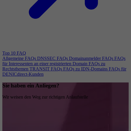
Top 10 FAQ
Allgemeine FAQs
DNSSEC FAQs
Domainanmelder FAQs
FAQs
für Interessenten an einer registrierten Domain
FAQs zu
Rechtsthemen
TRANSIT FAQs
FAQs zu IDN-Domains
FAQs für
DENICdirect-Kunden
Sie haben ein Anliegen?
Wir weisen den Weg zur richtigen Anlaufstelle