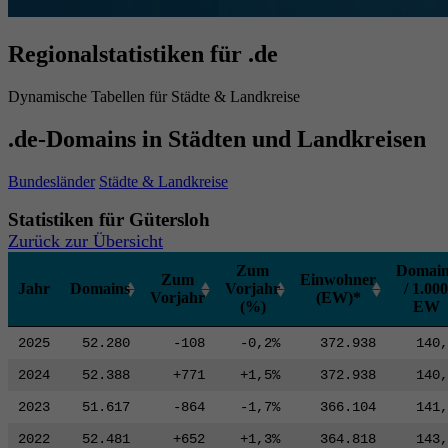
Regionalstatistiken für .de
Dynamische Tabellen für Städte & Landkreise
.de-Domains in Städten und Landkreisen
Bundesländer
Städte & Landkreise
Statistiken für Gütersloh
Zurück zur Übersicht
Zum
Domain
Zum
Einwohner
Jahr
Domains
Vorjahr
/ 1.000
Vorjahr
(EW)*
(%)
EW
2025
52.280
-108
-0,2%
372.938
140,
2024
52.388
+771
+1,5%
372.938
140,
2023
51.617
-864
-1,7%
366.104
141,
2022
52.481
+652
+1,3%
364.818
143,