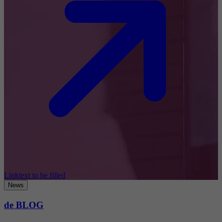
Linktext to be filled
News
de BLOG