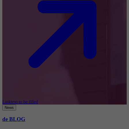
Linktext to be filled
News
de BLOG