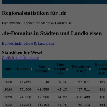
Regionalstatistiken für .de
Dynamische Tabellen für Städte & Landkreise
.de-Domains in Städten und Landkreisen
Bundesländer
Städte & Landkreise
Statistiken für Wesel
Zurück zur Übersicht
Zum
Domain
Zum
Einwohner
Jahr
Domains
Vorjahr
/ 1.000
Vorjahr
(EW)*
(%)
EW
2025
75.561
-48
-0,1%
467.511
161,
2024
75.609
+1.559
+2,1%
467.511
161,
2023
74.050
+2.966
+4,2%
460.433
160,
2022
71.084
+1.194
+1,7%
460.113
154,