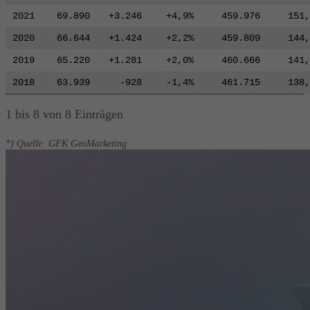
2021
69.890
+3.246
+4,9%
459.976
151,
2020
66.644
+1.424
+2,2%
459.809
144,
2019
65.220
+1.281
+2,0%
460.666
141,
2018
63.939
-928
-1,4%
461.715
138,
1 bis 8 von 8 Einträgen
*) Quelle: GFK GeoMarketing