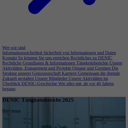
Wer wir sind
Informationssicherheit
Sicherheit von Informationen und Daten
Kontakt
So können Sie uns erreichen
Rechtliches zu DENIC
Rechtliche Grundlagen & Informationen
Tätigkeitsberichte
Unsere
Aktivitäten, Engagement und Projekte
Organe und Gremien
Die
Struktur unserer Genossenschaft
Karriere
Gemeinsam die digitale
Zukunft gestalten
Unsere Mitglieder
Unsere Aktivitäten im
Überblick
DENIC-Geschichte
Wie alles mit .de vor 40 Jahren
begann
DENIC Tätigkeitsbericht 2025
Hier lesen