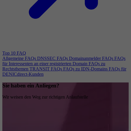
Top 10 FAQ
Allgemeine FAQs
DNSSEC FAQs
Domainanmelder FAQs
FAQs
für Interessenten an einer registrierten Domain
FAQs zu
Rechtsthemen
TRANSIT FAQs
FAQs zu IDN-Domains
FAQs für
DENICdirect-Kunden
Sie haben ein Anliegen?
Wir weisen den Weg zur richtigen Anlaufstelle