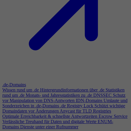
.de-Domains
Wissen rund um .de
Hintergrundinformationen über .de
Statistiken
rund um .de
Monats- und Jahresstatistiken zu .de
DNSSEC
Schutz
vor Manipulation von DNS-Antworten
IDN-Domains
Umlaute und
Sonderzeichen in .de-Domains
.de Registry Lock
Schützt wichtige
Domaindaten vor Änderungen
Anycast für TLD Registries
Optimale Erreichbarkeit & schnellste Antwortzeiten
Escrow Service
Verlässliche Treuhand für Daten und digitale Werte
ENUM-
Domains
Dienste unter einer Rufnummer