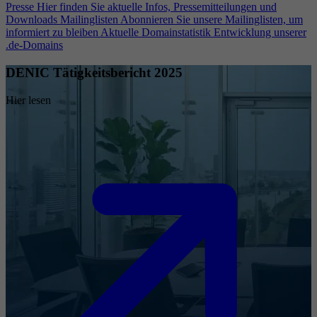
Presse
Hier finden Sie aktuelle Infos, Pressemitteilungen und
Downloads
Mailinglisten
Abonnieren Sie unsere Mailinglisten, um
informiert zu bleiben
Aktuelle Domainstatistik
Entwicklung unserer
.de-Domains
DENIC Tätigkeitsbericht 2025
Hier lesen