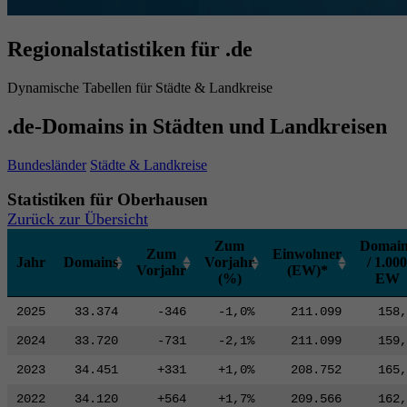
Regionalstatistiken für .de
Dynamische Tabellen für Städte & Landkreise
.de-Domains in Städten und Landkreisen
Bundesländer
Städte & Landkreise
Statistiken für Oberhausen
Zurück zur Übersicht
Zum
Domain
Zum
Einwohner
Jahr
Domains
Vorjahr
/ 1.000
Vorjahr
(EW)*
(%)
EW
2025
33.374
-346
-1,0%
211.099
158,
2024
33.720
-731
-2,1%
211.099
159,
2023
34.451
+331
+1,0%
208.752
165,
2022
34.120
+564
+1,7%
209.566
162,