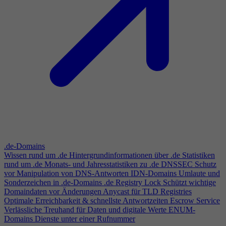
.de-Domains
Wissen rund um .de
Hintergrundinformationen über .de
Statistiken
rund um .de
Monats- und Jahresstatistiken zu .de
DNSSEC
Schutz
vor Manipulation von DNS-Antworten
IDN-Domains
Umlaute und
Sonderzeichen in .de-Domains
.de Registry Lock
Schützt wichtige
Domaindaten vor Änderungen
Anycast für TLD Registries
Optimale Erreichbarkeit & schnellste Antwortzeiten
Escrow Service
Verlässliche Treuhand für Daten und digitale Werte
ENUM-
Domains
Dienste unter einer Rufnummer