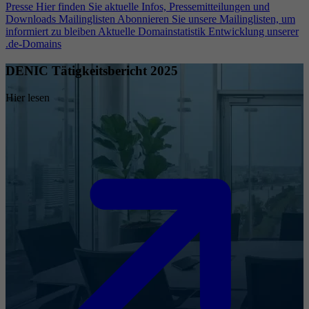
Presse
Hier finden Sie aktuelle Infos, Pressemitteilungen und
Downloads
Mailinglisten
Abonnieren Sie unsere Mailinglisten, um
informiert zu bleiben
Aktuelle Domainstatistik
Entwicklung unserer
.de-Domains
DENIC Tätigkeitsbericht 2025
Hier lesen