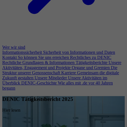
Wer wir sind
Informationssicherheit
Sicherheit von Informationen und Daten
Kontakt
So können Sie uns erreichen
Rechtliches zu DENIC
Rechtliche Grundlagen & Informationen
Tätigkeitsberichte
Unsere
Aktivitäten, Engagement und Projekte
Organe und Gremien
Die
Struktur unserer Genossenschaft
Karriere
Gemeinsam die digitale
Zukunft gestalten
Unsere Mitglieder
Unsere Aktivitäten im
Überblick
DENIC-Geschichte
Wie alles mit .de vor 40 Jahren
begann
DENIC Tätigkeitsbericht 2025
Hier lesen