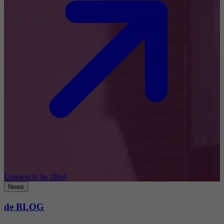
Linktext to be filled
News
de BLOG