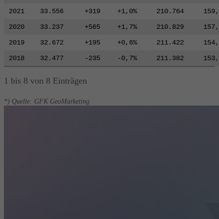
2021
33.556
+319
+1,0%
210.764
159,
2020
33.237
+565
+1,7%
210.829
157,
2019
32.672
+195
+0,6%
211.422
154,
2018
32.477
-235
-0,7%
211.382
153,
1 bis 8 von 8 Einträgen
*) Quelle: GFK GeoMarketing