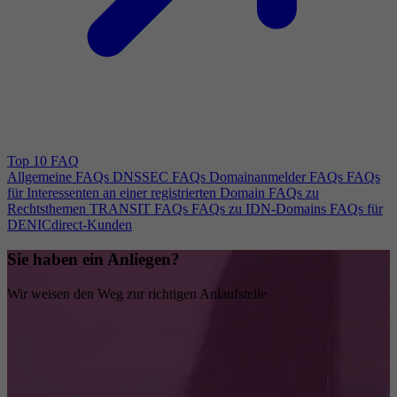
Top 10 FAQ
Allgemeine FAQs
DNSSEC FAQs
Domainanmelder FAQs
FAQs
für Interessenten an einer registrierten Domain
FAQs zu
Rechtsthemen
TRANSIT FAQs
FAQs zu IDN-Domains
FAQs für
DENICdirect-Kunden
Sie haben ein Anliegen?
Wir weisen den Weg zur richtigen Anlaufstelle