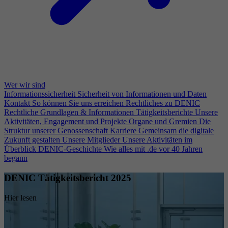
Wer wir sind
Informationssicherheit
Sicherheit von Informationen und Daten
Kontakt
So können Sie uns erreichen
Rechtliches zu DENIC
Rechtliche Grundlagen & Informationen
Tätigkeitsberichte
Unsere
Aktivitäten, Engagement und Projekte
Organe und Gremien
Die
Struktur unserer Genossenschaft
Karriere
Gemeinsam die digitale
Zukunft gestalten
Unsere Mitglieder
Unsere Aktivitäten im
Überblick
DENIC-Geschichte
Wie alles mit .de vor 40 Jahren
begann
DENIC Tätigkeitsbericht 2025
Hier lesen