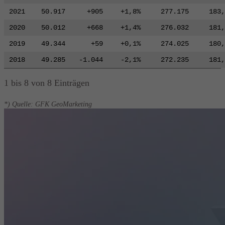
2021
50.917
+905
+1,8%
277.175
183,
2020
50.012
+668
+1,4%
276.032
181,
2019
49.344
+59
+0,1%
274.025
180,
2018
49.285
-1.044
-2,1%
272.235
181,
1 bis 8 von 8 Einträgen
*) Quelle: GFK GeoMarketing