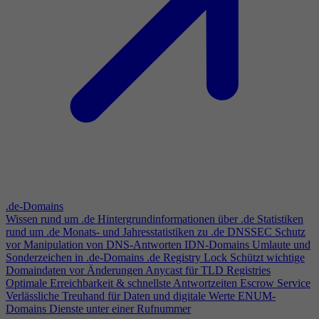
.de-Domains
Wissen rund um .de
Hintergrundinformationen über .de
Statistiken
rund um .de
Monats- und Jahresstatistiken zu .de
DNSSEC
Schutz
vor Manipulation von DNS-Antworten
IDN-Domains
Umlaute und
Sonderzeichen in .de-Domains
.de Registry Lock
Schützt wichtige
Domaindaten vor Änderungen
Anycast für TLD Registries
Optimale Erreichbarkeit & schnellste Antwortzeiten
Escrow Service
Verlässliche Treuhand für Daten und digitale Werte
ENUM-
Domains
Dienste unter einer Rufnummer