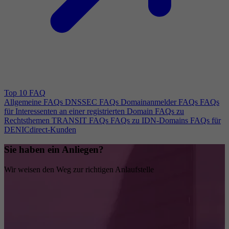
Top 10 FAQ
Allgemeine FAQs
DNSSEC FAQs
Domainanmelder FAQs
FAQs
für Interessenten an einer registrierten Domain
FAQs zu
Rechtsthemen
TRANSIT FAQs
FAQs zu IDN-Domains
FAQs für
DENICdirect-Kunden
Sie haben ein Anliegen?
Wir weisen den Weg zur richtigen Anlaufstelle