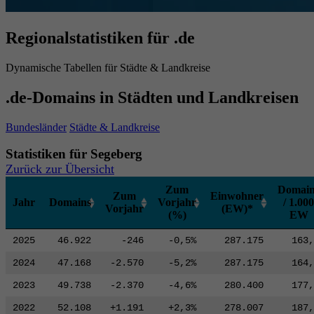
Regionalstatistiken für .de
Dynamische Tabellen für Städte & Landkreise
.de-Domains in Städten und Landkreisen
Bundesländer
Städte & Landkreise
Statistiken für Segeberg
Zurück zur Übersicht
Zum
Domain
Zum
Einwohner
Jahr
Domains
Vorjahr
/ 1.000
Vorjahr
(EW)*
(%)
EW
2025
46.922
-246
-0,5%
287.175
163,
2024
47.168
-2.570
-5,2%
287.175
164,
2023
49.738
-2.370
-4,6%
280.400
177,
2022
52.108
+1.191
+2,3%
278.007
187,