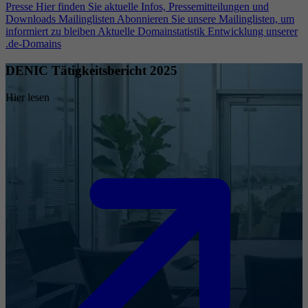
Presse
Hier finden Sie aktuelle Infos, Pressemitteilungen und
Downloads
Mailinglisten
Abonnieren Sie unsere Mailinglisten, um
informiert zu bleiben
Aktuelle Domainstatistik
Entwicklung unserer
.de-Domains
DENIC Tätigkeitsbericht 2025
Hier lesen