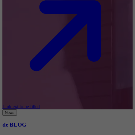
Linktext to be filled
News
de BLOG